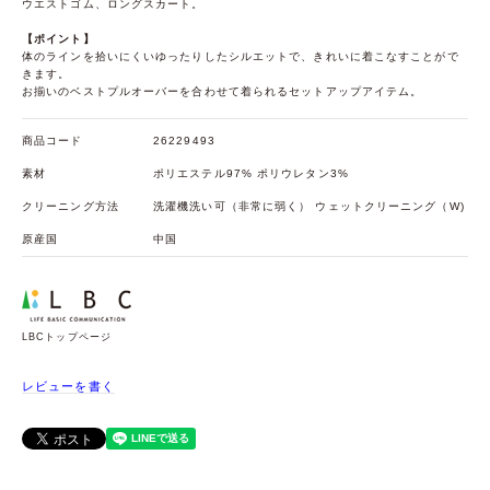
ウエストゴム、ロングスカート。
【ポイント】
体のラインを拾いにくいゆったりしたシルエットで、きれいに着こなすことがで
きます。
お揃いのベストプルオーバーを合わせて着られるセットアップアイテム。
商品コード
26229493
素材
ポリエステル97% ポリウレタン3%
クリーニング方法
洗濯機洗い可（非常に弱く） ウェットクリーニング（W)
原産国
中国
LBCトップページ
レビューを書く