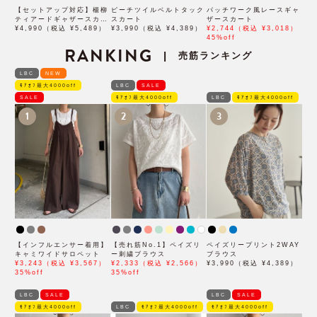
【セットアップ対応】楊柳
ピーチツイルベルトタック
パッチワーク風レースギャ
ティアードギャザースカー
スカート
ザースカート
ト
¥4,990（税込 ¥5,489）
¥3,990（税込 ¥4,389）
¥2,744（税込 ¥3,018）
45%off
RANKING
売筋ランキング
|
LBC
NEW
ﾓｱｵﾌ最大4000off
LBC
SALE
SALE
ﾓｱｵﾌ最大4000off
LBC
ﾓｱｵﾌ最大4000off
1
2
3
【インフルエンサー着用】
【売れ筋No.1】ペイズリ
ペイズリープリント2WAY
キャミワイドサロペット
ー刺繍ブラウス
ブラウス
¥3,243（税込 ¥3,567）
¥2,333（税込 ¥2,566）
¥3,990（税込 ¥4,389）
35%off
35%off
LBC
SALE
LBC
SALE
ﾓｱｵﾌ最大4000off
LBC
ﾓｱｵﾌ最大4000off
ﾓｱｵﾌ最大4000off