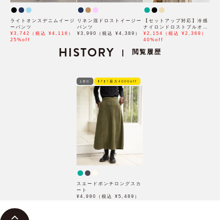
ライトオンスデニムイージ
リネン混ドロストイージー
【セットアップ対応】冷感
ーパンツ
パンツ
ナイロンドロストプルオー
¥3,742（税込 ¥4,116）
¥3,990（税込 ¥4,389）
バー
¥2,154（税込 ¥2,369）
25%off
40%off
HISTORY
閲覧履歴
|
LBC
ﾓｱｵﾌ最大4000off
スエードポンチロングスカ
ート
¥4,990（税込 ¥5,489）