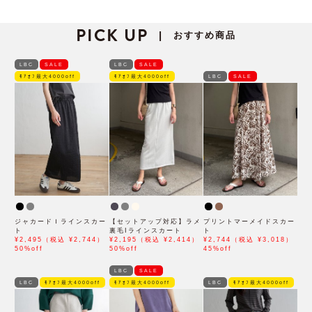
PICK UP
おすすめ商品
|
LBC
SALE
LBC
SALE
ﾓｱｵﾌ最大4000off
ﾓｱｵﾌ最大4000off
LBC
SALE
ジャカードＩラインスカー
【セットアップ対応】ラメ
プリントマーメイドスカー
ト
裏毛Iラインスカート
ト
¥2,495（税込 ¥2,744）
¥2,195（税込 ¥2,414）
¥2,744（税込 ¥3,018）
50%off
50%off
45%off
LBC
SALE
LBC
ﾓｱｵﾌ最大4000off
ﾓｱｵﾌ最大4000off
LBC
ﾓｱｵﾌ最大4000off