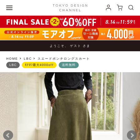
ようこそ、 ゲスト さま
HOME
LBC
スエードポンチロングスカート
LBC
ﾓｱｵﾌ最大4000off
送料無料