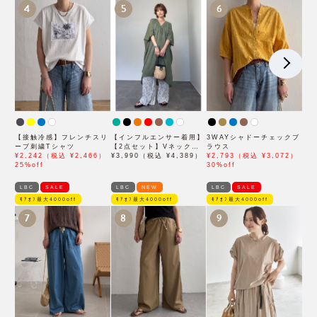
4
5
6
【接触冷感】フレンチスリ
【インフルエンサー着用】
3WAYシャドーチェックブ
ーブ刺繍Tシャツ
【2点セット】Vネックピ
ラウス
¥2,242（税込 ¥2,466）
ンタックセットワンピース
¥3,990（税込 ¥4,389）
¥2,793（税込 ¥3,072）
25%off
30%off
LBC
SALE
LBC
NEW
LBC
SALE
ﾓｱｵﾌ最大4000off
ﾓｱｵﾌ最大4000off
ﾓｱｵﾌ最大4000off
7
8
9