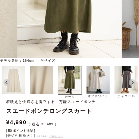
モデル身長：164cm Mサイズ
オフホワイト
チャコール
カーキ
着映えと快適さを両立する、万能スエードポンチ
スエードポンチロングスカート
¥
4,990
¥
5,489
[
50
ポイント進呈 ]
[最短翌日発送！]
※条件あり、
詳細はこちら