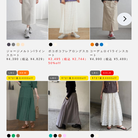
ジャージメルトンIライン
ポコポコフレアロングスカ
コーデュロイIラインスカ
スカート
ート
ート
¥4,390（税込 ¥4,829）
¥2,495（税込 ¥2,744）
¥4,990（税込 ¥5,489）
50%off
LBC
NEW
LBC
SALE
ﾓｱｵﾌ最大4000off
LBC
ﾓｱｵﾌ最大4000off
ﾓｱｵﾌ最大4000off