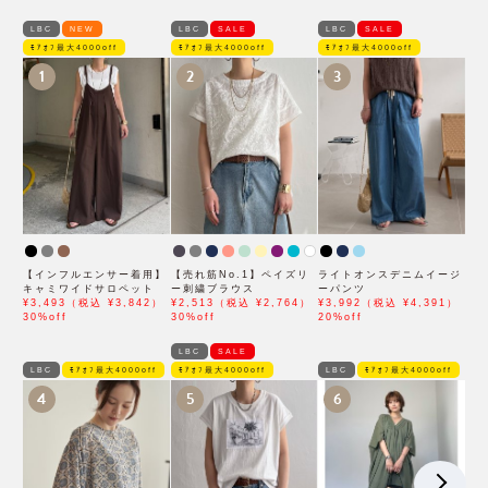
LBC
NEW
LBC
SALE
LBC
SALE
ﾓｱｵﾌ最大4000off
ﾓｱｵﾌ最大4000off
ﾓｱｵﾌ最大4000off
1
2
3
【インフルエンサー着用】
【売れ筋No.1】ペイズリ
ライトオンスデニムイージ
キャミワイドサロペット
ー刺繍ブラウス
ーパンツ
¥3,493（税込 ¥3,842）
¥2,513（税込 ¥2,764）
¥3,992（税込 ¥4,391）
30%off
30%off
20%off
LBC
SALE
LBC
ﾓｱｵﾌ最大4000off
ﾓｱｵﾌ最大4000off
LBC
ﾓｱｵﾌ最大4000off
4
5
6