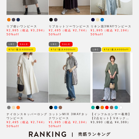
リブ使いワンピース
リブカットソーワンピース
リネン混3WAYワンピース
¥2,995（税込 ¥3,294）
¥2,495（税込 ¥2,744）
¥1,995（税込 ¥2,194）
50%off
50%off
50%off
LBC
SALE
LBC
SALE
ﾓｱｵﾌ最大4000off
ﾓｱｵﾌ最大4000off
LBC
ﾓｱｵﾌ最大4000off
ナイロンスキッパーロング
コットンMIX 3WAYタッ
【インフルエンサー着用】
ワンピース
クワンピース
【2点セット】Vネックピ
¥2,495（税込 ¥2,744）
¥1,995（税込 ¥2,194）
ンタックセットワンピース
¥3,990（税込 ¥4,389）
50%off
50%off
RANKING
売筋ランキング
|