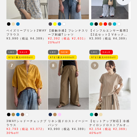
ペイズリープリント2WAY
【接触冷感】フレンチスリ
【インフルエンサー着用】
ブラウス
ーブ刺繍Tシャツ
【2点セット】Vネックピ
¥3,990（税込 ¥4,389）
¥2,392（税込 ¥2,631）
ンタックセットワンピース
¥3,990（税込 ¥4,389）
20%off
LBC
SALE
LBC
NEW
LBC
SALE
ﾓｱｵﾌ最大4000off
ﾓｱｵﾌ最大4000off
ﾓｱｵﾌ最大4000off
7
8
9
3WAYシャドーチェックブ
リネン混ドロストイージー
【セットアップ対応】冷感
ラウス
パンツ
ナイロンドロストプルオー
¥2,793（税込 ¥3,072）
¥3,990（税込 ¥4,389）
バー
¥2,154（税込 ¥2,369）
30%off
40%off