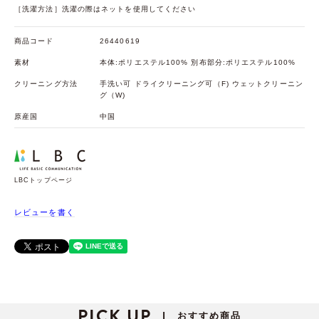
［洗濯方法］洗濯の際はネットを使用してください
商品コード
26440619
素材
本体:ポリエステル100% 別布部分:ポリエステル100%
クリーニング方法
手洗い可 ドライクリーニング可（F) ウェットクリーニン
グ（W)
原産国
中国
LBCトップページ
レビューを書く
PICK UP
おすすめ商品
|