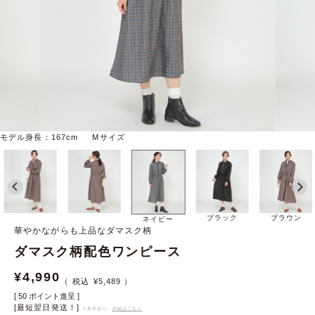
モデル身長：167cm Mサイズ
ブラック
ブラウン
ネイビー
華やかながらも上品なダマスク柄
ダマスク柄配色ワンピース
¥
4,990
¥
5,489
[
50
ポイント進呈 ]
[最短翌日発送！]
※条件あり、
詳細はこちら