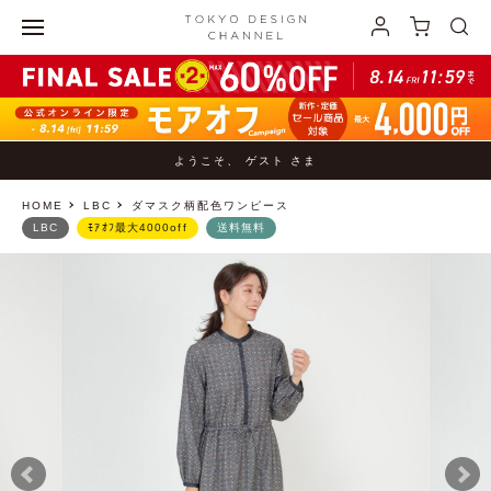
ようこそ、 ゲスト さま
HOME
LBC
ダマスク柄配色ワンピース
LBC
ﾓｱｵﾌ最大4000off
送料無料