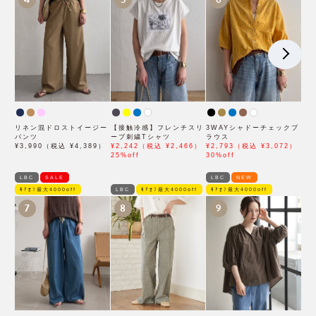
リネン混ドロストイージー
【接触冷感】フレンチスリ
3WAYシャドーチェックブ
パンツ
ーブ刺繍Tシャツ
ラウス
¥3,990（税込 ¥4,389）
¥2,242（税込 ¥2,466）
¥2,793（税込 ¥3,072）
25%off
30%off
LBC
SALE
LBC
NEW
ﾓｱｵﾌ最大4000off
LBC
ﾓｱｵﾌ最大4000off
ﾓｱｵﾌ最大4000off
7
8
9