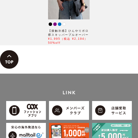
【接触冷感】ひんやりポロ
襟スキッパープルオーバー
¥1,995（税込 ¥2,194）
50%off
LINK