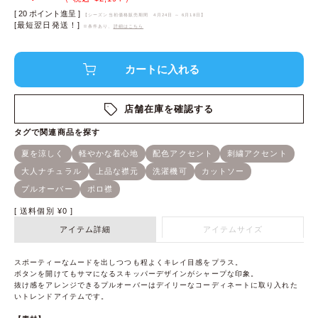
[
20
ポイント進呈 ]
【シーズン当初価格販売期間
4月24日 ～ 6月18日
】
[最短翌日発送！]
※条件あり、
詳細はこちら
店舗在庫を確認する
送料個別
¥
0
アイテム詳細
アイテムサイズ
スポーティーなムードを出しつつも程よくキレイ目感をプラス。
ボタンを開けてもサマになるスキッパーデザインがシャープな印象。
抜け感をアレンジできるプルオーバーはデイリーなコーディネートに取り入れた
いトレンドアイテムです。