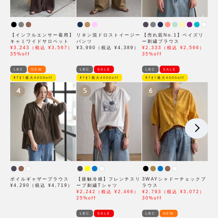
【インフルエンサー着用】
リネン混ドロストイージー
【売れ筋No.1】ペイズリ
キャミワイドサロペット
パンツ
ー刺繍ブラウス
¥3,243（税込 ¥3,567）
¥3,990（税込 ¥4,389）
¥2,333（税込 ¥2,566）
35%off
35%off
LBC
NEW
LBC
SALE
LBC
SALE
ﾓｱｵﾌ最大4000off
ﾓｱｵﾌ最大4000off
ﾓｱｵﾌ最大4000off
4
5
6
ボイルギャザーブラウス
【接触冷感】フレンチスリ
3WAYシャドーチェックブ
¥4,290（税込 ¥4,719）
ーブ刺繍Tシャツ
ラウス
¥2,242（税込 ¥2,466）
¥2,793（税込 ¥3,072）
25%off
30%off
LBC
SALE
LBC
NEW