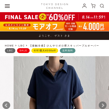
ようこそ、 ゲスト さま
HOME
LBC
【接触冷感】ひんやりポロ襟スキッパープルオーバー
LBC
SALE
ﾓｱｵﾌ最大4000off
送料無料