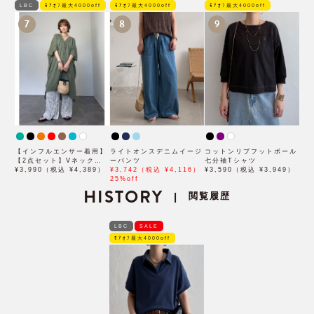
LBC
ﾓｱｵﾌ最大4000off
ﾓｱｵﾌ最大4000off
ﾓｱｵﾌ最大4000off
7
8
9
【インフルエンサー着用】
ライトオンスデニムイージ
コットンリブフットボール
【2点セット】Vネックピ
ーパンツ
七分袖Tシャツ
ンタックセットワンピース
¥3,990（税込 ¥4,389）
¥3,742（税込 ¥4,116）
¥3,590（税込 ¥3,949）
25%off
HISTORY
閲覧履歴
|
LBC
SALE
ﾓｱｵﾌ最大4000off