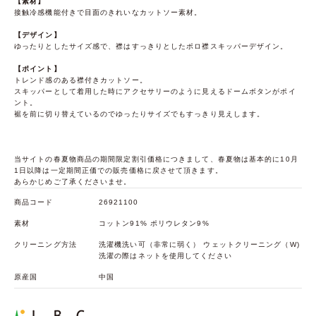
【素材】
接触冷感機能付きで目面のきれいなカットソー素材。
【デザイン】
ゆったりとしたサイズ感で、襟はすっきりとしたポロ襟スキッパーデザイン。
【ポイント】
トレンド感のある襟付きカットソー。
スキッパーとして着用した時にアクセサリーのように見えるドームボタンがポイ
ント。
裾を前に切り替えているのでゆったりサイズでもすっきり見えします。
当サイトの春夏物商品の期間限定割引価格につきまして、春夏物は基本的に10月
1日以降は一定期間正価での販売価格に戻させて頂きます。
あらかじめご了承くださいませ。
商品コード
26921100
素材
コットン91% ポリウレタン9%
クリーニング方法
洗濯機洗い可（非常に弱く） ウェットクリーニング（W)
洗濯の際はネットを使用してください
原産国
中国