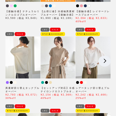
【接触冷感】ナチュラルリ
【お得だ値】冷感袖異素材
【接触冷感】レイヤードレ
ンクルロゴプルオーバー
プルオーバー【接触冷感】
ースプルオーバー
¥3,590（税込 ¥3,949）
¥1,990（税込 ¥2,189）
¥2,394（税込 ¥2,633）
40%off
LBC
SALE
LBC
SALE
LBC
SALE
ﾓｱｵﾌ最大4000off
ﾓｱｵﾌ最大4000off
異素材切り替えタックプル
【セットアップ対応】冷感
シアータック切り替えプル
オーバー
ナイロンドロストプルオー
オーバー
¥2,793（税込 ¥3,072）
バー
¥2,154（税込 ¥2,369）
¥2,242（税込 ¥2,466）
30%off
40%off
25%off
LBC
SALE
LBC
SALE
ﾓｱｵﾌ最大4000off
LBC
SALE
ﾓｱｵﾌ最大4000off