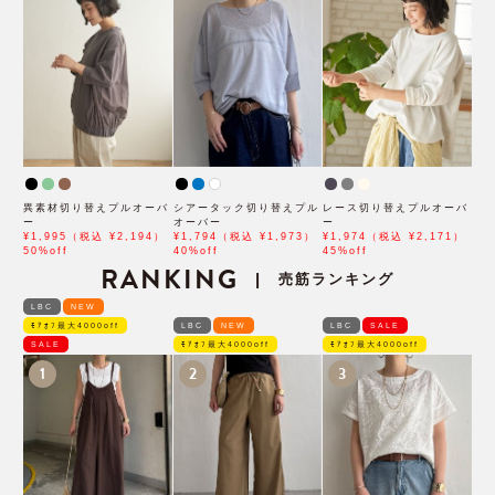
異素材切り替えプルオーバ
シアータック切り替えプル
レース切り替えプルオーバ
ー
オーバー
ー
¥1,995（税込 ¥2,194）
¥1,794（税込 ¥1,973）
¥1,974（税込 ¥2,171）
50%off
40%off
45%off
RANKING
売筋ランキング
|
LBC
NEW
ﾓｱｵﾌ最大4000off
LBC
NEW
LBC
SALE
SALE
ﾓｱｵﾌ最大4000off
ﾓｱｵﾌ最大4000off
1
2
3