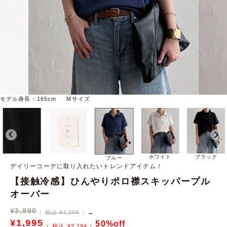
モデル身長：165cm Mサイズ
ホワイト
ブラック
ブルー
デイリーコーデに取り入れたいトレンドアイテム！
【接触冷感】ひんやりポロ襟スキッパープル
オーバー
¥
3,990
税込 ¥4,389
→
¥
1,995
50%off
¥
2,194