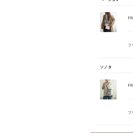
F
フ
ソノタ
F
フ