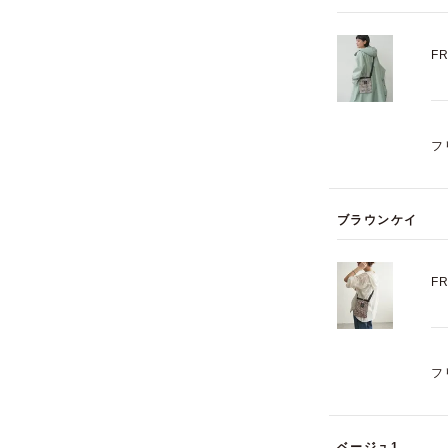
F
フ
ブラウンケイ
F
フ
ベージュ1