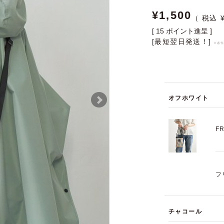
¥
1,500
[
15
ポイント進呈 ]
[最短翌日発送！]
※条
オフホワイト
F
フ
チャコール