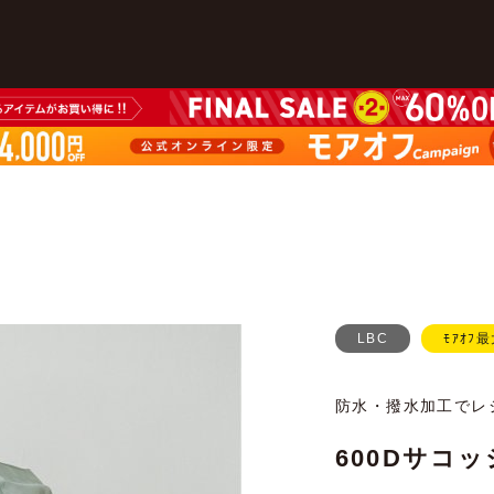
LBC
ﾓｱｵﾌ最
防水・撥水加工でレ
600Dサコ