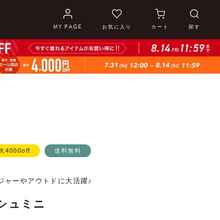
MY PAGE
お気に入り
カート
探す
大4000off
送料無料
ジャーやアウトドに大活躍♪
ッシュミニ