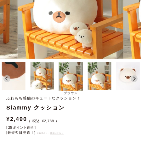
ブラウン
ふわもち感触のキュートなクッション！
Siammy クッション
¥
2,490
¥
2,739
[
25
ポイント進呈 ]
[最短翌日発送！]
※条件あり、
詳細はこちら