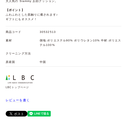
大人気の Siammy お顔クッション。
【ポイント】
ふわふわとした肌触りに癒されます♪
ギフトにもオススメ！
商品コード
30532513
素材
側地:ポリエステル90% ポリウレタン10% 中材:ポリエス
テル100%
クリーニング方法
原産国
中国
LBCトップページ
レビューを書く