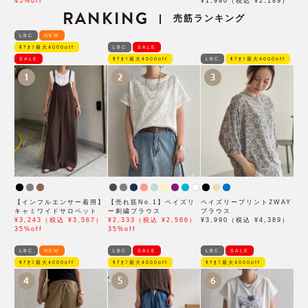
45%off
¥1,990（税込 ¥2,189）
RANKING
売筋ランキング
|
LBC
NEW
ﾓｱｵﾌ最大4000off
LBC
SALE
SALE
ﾓｱｵﾌ最大4000off
LBC
ﾓｱｵﾌ最大4000off
1
2
3
【インフルエンサー着用】
【売れ筋No.1】ペイズリ
ペイズリープリント2WAY
キャミワイドサロペット
ー刺繍ブラウス
ブラウス
¥3,243（税込 ¥3,567）
¥2,333（税込 ¥2,566）
¥3,990（税込 ¥4,389）
35%off
35%off
LBC
NEW
LBC
SALE
LBC
SALE
ﾓｱｵﾌ最大4000off
ﾓｱｵﾌ最大4000off
ﾓｱｵﾌ最大4000off
4
5
6