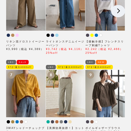
リネン混ドロストイージー
ライトオンスデニムイージ
【接触冷感】フレンチスリ
パンツ
ーパンツ
ーブ刺繍Tシャツ
¥3,990（税込 ¥4,389）
¥3,742（税込 ¥4,116）
¥2,242（税込 ¥2,466）
25%off
25%off
LBC
SALE
LBC
NEW
ﾓｱｵﾌ最大4000off
LBC
ﾓｱｵﾌ最大4000off
ﾓｱｵﾌ最大4000off
7
8
9
3WAYシャドーチェックブ
【美脚効果抜群！】コット
ボイルギャザーブラウス