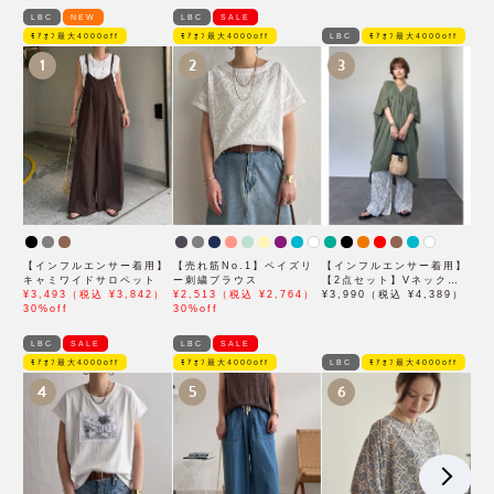
LBC
NEW
LBC
SALE
ﾓｱｵﾌ最大4000off
ﾓｱｵﾌ最大4000off
LBC
ﾓｱｵﾌ最大4000off
1
2
3
【インフルエンサー着用】
【売れ筋No.1】ペイズリ
【インフルエンサー着用】
キャミワイドサロペット
ー刺繍ブラウス
【2点セット】Vネックピ
¥3,493（税込 ¥3,842）
¥2,513（税込 ¥2,764）
ンタックセットワンピース
¥3,990（税込 ¥4,389）
30%off
30%off
LBC
SALE
LBC
SALE
ﾓｱｵﾌ最大4000off
ﾓｱｵﾌ最大4000off
LBC
ﾓｱｵﾌ最大4000off
4
5
6