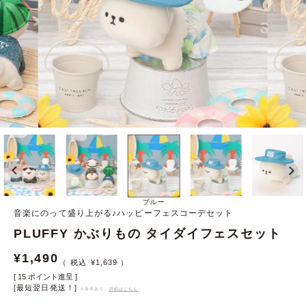
ブルー
音楽にのって盛り上がる♪ハッピーフェスコーデセット
PLUFFY かぶりもの タイダイフェスセット
¥
1,490
¥
1,639
[
15
ポイント進呈 ]
[最短翌日発送！]
※条件あり、
詳細はこちら