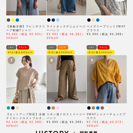
【接触冷感】フレンチスリ
ライトオンスデニムイージ
ペイズリープリント2WAY
ーブ刺繍Tシャツ
ーパンツ
ブラウス
¥2,392（税込 ¥2,631）
¥3,992（税込 ¥4,391）
¥3,990（税込 ¥4,389）
20%off
20%off
LBC
SALE
LBC
NEW
LBC
SALE
ﾓｱｵﾌ最大4000off
ﾓｱｵﾌ最大4000off
ﾓｱｵﾌ最大4000off
7
8
9
【セットアップ対応】冷感
リネン混ドロストイージー
3WAYシャドーチェックブ
ナイロンドロストプルオー
パンツ
ラウス
バー
¥2,154（税込 ¥2,369）
¥3,990（税込 ¥4,389）
¥2,793（税込 ¥3,072）
40%off
30%off