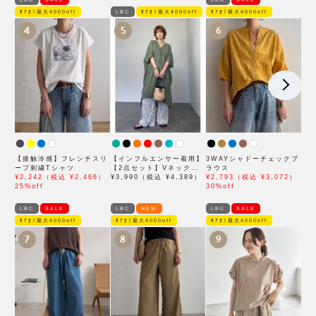
ﾓｱｵﾌ最大4000off
LBC
ﾓｱｵﾌ最大4000off
ﾓｱｵﾌ最大4000off
4
5
6
【接触冷感】フレンチスリ
【インフルエンサー着用】
3WAYシャドーチェックブ
ーブ刺繍Tシャツ
【2点セット】Vネックピ
ラウス
¥2,242（税込 ¥2,466）
ンタックセットワンピース
¥3,990（税込 ¥4,389）
¥2,793（税込 ¥3,072）
25%off
30%off
LBC
SALE
LBC
NEW
LBC
SALE
ﾓｱｵﾌ最大4000off
ﾓｱｵﾌ最大4000off
ﾓｱｵﾌ最大4000off
7
8
9