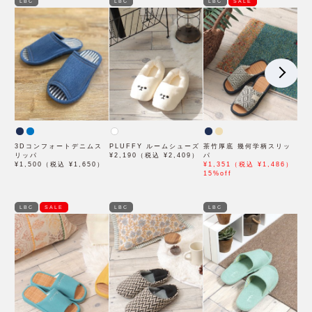
LBC
LBC
LBC
SALE
3Dコンフォートデニムス
PLUFFY ルームシューズ
茶竹厚底 幾何学柄スリッ
リッパ
¥2,190（税込 ¥2,409）
パ
¥1,500（税込 ¥1,650）
¥1,351（税込 ¥1,486）
15%off
LBC
SALE
LBC
LBC