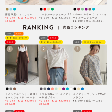
茶竹厚底ロゴスリッパ
ニットルームシューズ 25
colors カラーズ コンフォ
¥1,275（税込 ¥1,402）
¥1,990（税込 ¥2,189）
ートルームシューズ
15%off
¥1,500（税込 ¥1,650）
RANKING
売筋ランキング
|
LBC
NEW
ﾓｱｵﾌ最大4000off
LBC
SALE
SALE
ﾓｱｵﾌ最大4000off
LBC
ﾓｱｵﾌ最大4000off
1
2
3
【インフルエンサー着用】
【売れ筋No.1】ペイズリ
ペイズリープリント2WAY
キャミワイドサロペット
ー刺繍ブラウス
ブラウス
¥3,243（税込 ¥3,567）
¥2,333（税込 ¥2,566）
¥3,990（税込 ¥4,389）
35%off
35%off
LBC
SALE
LBC
SALE