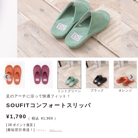
ブラック
オレンジ
ミントグリーン
足のアーチに沿って快適フィット！
SOUFITコンフォートスリッパ
¥
1,790
¥
1,969
[
18
ポイント進呈 ]
[最短翌日発送！]
※条件あり、
詳細はこちら