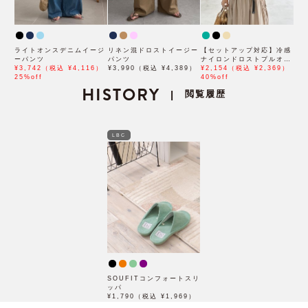
ライトオンスデニムイージ
リネン混ドロストイージー
【セットアップ対応】冷感
ーパンツ
パンツ
ナイロンドロストプルオー
¥3,742（税込 ¥4,116）
¥3,990（税込 ¥4,389）
バー
¥2,154（税込 ¥2,369）
25%off
40%off
HISTORY
閲覧履歴
|
LBC
SOUFITコンフォートスリ
ッパ
¥1,790（税込 ¥1,969）