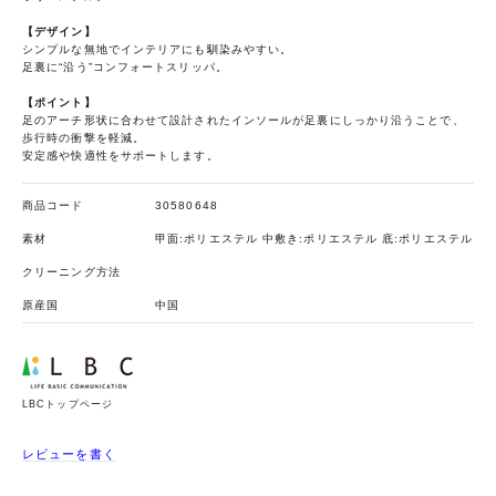
【デザイン】
シンプルな無地でインテリアにも馴染みやすい。
足裏に“沿う”コンフォートスリッパ。
【ポイント】
足のアーチ形状に合わせて設計されたインソールが足裏にしっかり沿うことで、
歩行時の衝撃を軽減。
安定感や快適性をサポートします。
商品コード
30580648
素材
甲面:ポリエステル 中敷き:ポリエステル 底:ポリエステル
クリーニング方法
原産国
中国
LBCトップページ
レビューを書く