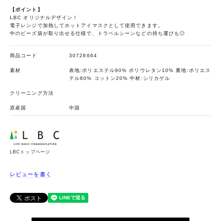
【ポイント】
LBC オリジナルデザイン！
電子レンジで加熱してホットアイマスクとして使用できます。
中のビーズ袋が取り出せる仕様で、トラベルシーンなどの持ち運びも◎
商品コード
30728664
素材
表地:ポリエステル90% ポリウレタン10% 裏地:ポリエス
テル80% コットン20% 中材:シリカゲル
クリーニング方法
原産国
中国
LBCトップページ
レビューを書く