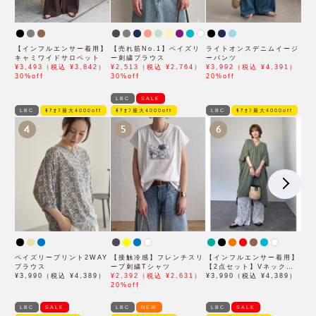
【インフルエンサー着用】
【売れ筋No.1】ペイズリ
ライトオンスデニムイージ
キャミワイドサロペット
ー刺繍ブラウス
ーパンツ
¥3,493（税込 ¥3,842）
¥2,513（税込 ¥2,764）
¥3,992（税込 ¥4,391）
30%off
30%off
20%off
LBC
SALE
LBC
ﾓｱｵﾌ最大4000off
ﾓｱｵﾌ最大4000off
LBC
ﾓｱｵﾌ最大4000off
4
5
6
ペイズリープリント2WAY
【接触冷感】フレンチスリ
【インフルエンサー着用】
ブラウス
ーブ刺繍Tシャツ
【2点セット】Vネックピ
¥3,990（税込 ¥4,389）
¥2,392（税込 ¥2,631）
ンタックセットワンピース
¥3,990（税込 ¥4,389）
20%off
LBC
SALE
LBC
NEW
LBC
SALE