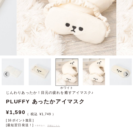
ホワイト
じんわりあったか！目元の疲れを癒すアイマスク♪
PLUFFY あったかアイマスク
¥
1,590
¥
1,749
[
16
ポイント進呈 ]
[最短翌日発送！]
※条件あり、
詳細はこちら