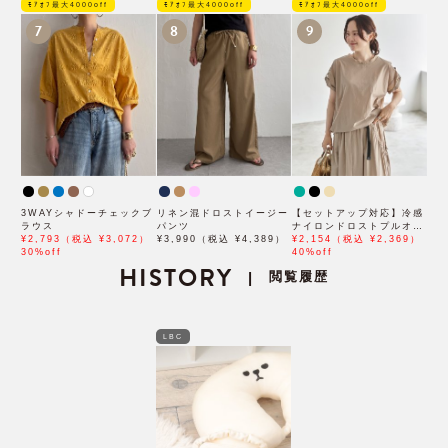
ﾓｱｵﾌ最大4000off
ﾓｱｵﾌ最大4000off
ﾓｱｵﾌ最大4000off
7
8
9
3WAYシャドーチェックブ
リネン混ドロストイージー
【セットアップ対応】冷感
ラウス
パンツ
ナイロンドロストプルオー
¥2,793（税込 ¥3,072）
¥3,990（税込 ¥4,389）
バー
¥2,154（税込 ¥2,369）
30%off
40%off
HISTORY
閲覧履歴
|
LBC