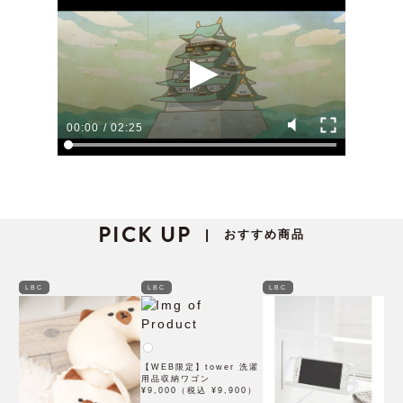
00:00
/
02:25
PICK UP
おすすめ商品
|
LBC
LBC
LBC
【WEB限定】tower 洗濯
用品収納ワゴン
¥9,000（税込 ¥9,900）