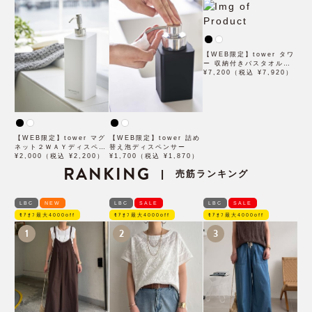
【WEB限定】tower タワ
ー 収納付きバスタオルハ
ンガー
¥7,200（税込 ¥7,920）
【WEB限定】tower マグ
【WEB限定】tower 詰め
ネット２ＷＡＹディスペン
替え泡ディスペンサー
サー シャンプー タワー
¥2,000（税込 ¥2,200）
¥1,700（税込 ¥1,870）
RANKING
売筋ランキング
|
LBC
NEW
LBC
SALE
LBC
SALE
ﾓｱｵﾌ最大4000off
ﾓｱｵﾌ最大4000off
ﾓｱｵﾌ最大4000off
1
2
3