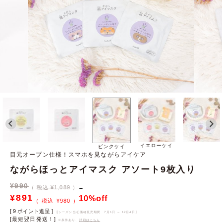
イエローケイ
ピンクケイ
目元オープン仕様！スマホを見ながらアイケア
ながらほっとアイマスク アソート9枚入り
¥
990
税込 ¥1,089
→
¥
891
10%off
¥
980
[
9
ポイント進呈 ]
【シーズン当初価格販売期間
7月1日 ～ 12月4日
】
[最短翌日発送！]
※条件あり、
詳細はこちら