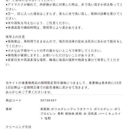
●アイマスクが破れて、内容物が肌に付着した時は、水で洗い流すか拭き取ってく
ださい。
●万一、目に入った場合はこすらず、直ちに水で洗い流し、医師の診断を受けてく
ださい。
●水や湿気を与えないよう、ご注意ください。
●体感温度や継続時間は、環境等により差があります。
保管上の注意
●発熱後は、再利用できませんので、地方自治体の定める区分に合わせて処分をし
てください。
●小さなお子様やペットの手の届かないところで保管してください。
●個包装が破損しますと、お使いいただけないことがあります。
●直射日光や高温多湿な場所、極端に低温の場所や熱源を避けて保管してくださ
い。
当サイトの春夏物商品の期間限定割引価格につきまして、春夏物は基本的に10月
1日以降は一定期間正価での販売価格に戻させて頂きます。
あらかじめご了承くださいませ。
商品コード
30738367
素材
表面材:ポリエチレンテレフタラート ポリエチレン ポリ
プロピレン 香料 発熱体:鉄粉 水 活性炭 バーミキュライ
ト 塩類
クリーニング方法