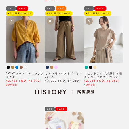
LBC
SALE
LBC
NEW
LBC
SALE
ﾓｱｵﾌ最大4000off
ﾓｱｵﾌ最大4000off
ﾓｱｵﾌ最大4000off
7
8
9
3WAYシャドーチェックブ
リネン混ドロストイージー
【セットアップ対応】冷感
ラウス
パンツ
ナイロンドロストプルオー
¥2,793（税込 ¥3,072）
¥3,990（税込 ¥4,389）
バー
¥2,154（税込 ¥2,369）
30%off
40%off
HISTORY
閲覧履歴
|
LBC
SALE