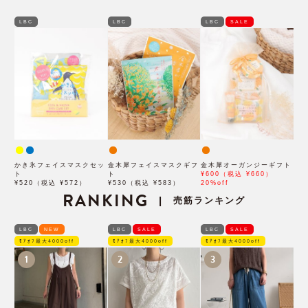
LBC
LBC
LBC
SALE
かき氷フェイスマスクセッ
金木犀フェイスマスクギフ
金木犀オーガンジーギフト
ト
ト
¥600（税込 ¥660）
¥520（税込 ¥572）
¥530（税込 ¥583）
20%off
RANKING
売筋ランキング
|
LBC
NEW
LBC
SALE
LBC
SALE
ﾓｱｵﾌ最大4000off
ﾓｱｵﾌ最大4000off
ﾓｱｵﾌ最大4000off
1
2
3