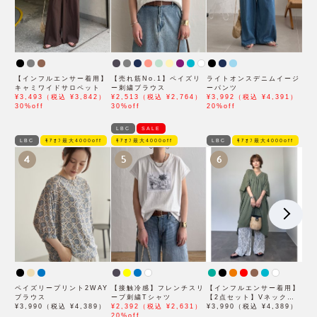
【インフルエンサー着用】
【売れ筋No.1】ペイズリ
ライトオンスデニムイージ
キャミワイドサロペット
ー刺繍ブラウス
ーパンツ
¥3,493（税込 ¥3,842）
¥2,513（税込 ¥2,764）
¥3,992（税込 ¥4,391）
30%off
30%off
20%off
LBC
SALE
LBC
ﾓｱｵﾌ最大4000off
ﾓｱｵﾌ最大4000off
LBC
ﾓｱｵﾌ最大4000off
4
5
6
ペイズリープリント2WAY
【接触冷感】フレンチスリ
【インフルエンサー着用】
ブラウス
ーブ刺繍Tシャツ
【2点セット】Vネックピ
¥3,990（税込 ¥4,389）
¥2,392（税込 ¥2,631）
ンタックセットワンピース
¥3,990（税込 ¥4,389）
20%off