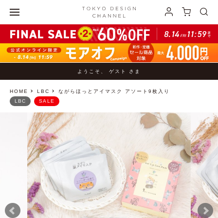
ようこそ、 ゲスト さま
HOME
LBC
ながらほっとアイマスク アソート9枚入り
LBC
SALE