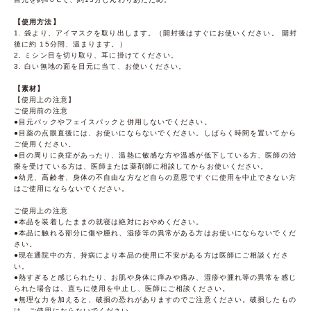
【使用方法】
1. 袋より、アイマスクを取り出します。（開封後はすぐにお使いください。 開封
後に約 15分間、温まります。）
2. ミシン目を切り取り、耳に掛けてください。
3. 白い無地の面を目元に当て、お使いください。
【素材】
【使用上の注意】
ご使用前の注意
●目元パックやフェイスパックと併用しないでください。
●目薬の点眼直後には、お使いにならないでください。しばらく時間を置いてから
ご使用ください。
●目の周りに炎症があったり、温熱に敏感な方や温感が低下している方、医師の治
療を受けている方は、医師または薬剤師に相談してからお使いください。
●幼児、高齢者、身体の不自由な方など自らの意思ですぐに使用を中止できない方
はご使用にならないでください。
ご使用上の注意
●本品を装着したままの就寝は絶対におやめください。
●本品に触れる部分に傷や腫れ、湿疹等の異常がある方はお使いにならないでくだ
さい。
●現在通院中の方、持病により本品の使用に不安がある方は医師にご相談くださ
い。
●熱すぎると感じられたり、お肌や身体に痒みや痛み、湿疹や腫れ等の異常を感じ
られた場合は、直ちに使用を中止し、医師にご相談ください。
●無理な力を加えると、破損の恐れがありますのでご注意ください。破損したもの
は、ご使用にならないでください。