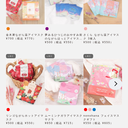
金木犀ながら温アイマスク
夢みるひつじのおやすみ前
さくら ながら温アイマス
¥700（税込 ¥770）
のながらほっとアイマスク
ク 3枚入
3枚入り
¥500（税込 ¥550）
¥500（税込 ¥550）
LBC
LBC
LBC
リンゴながらホットアイマ
ムーミンナガラアイマスク
nonohana フェイスマス
スク
サクラ
クギフト
¥500（税込 ¥550）
¥650（税込 ¥715）
¥550（税込 ¥605）