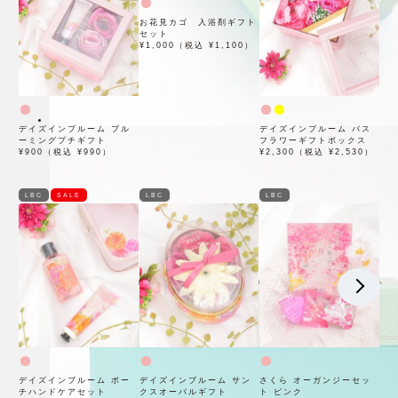
お花見カゴ 入浴剤ギフト
セット
¥1,000（税込 ¥1,100）
デイズインブルーム ブル
デイズインブルーム バス
ーミングプチギフト
フラワーギフトボックス
¥900（税込 ¥990）
¥2,300（税込 ¥2,530）
LBC
SALE
LBC
LBC
デイズインブルーム ポー
デイズインブルーム サン
さくら オーガンジーセッ
チハンドケアセット
クスオーバルギフト
ト ピンク