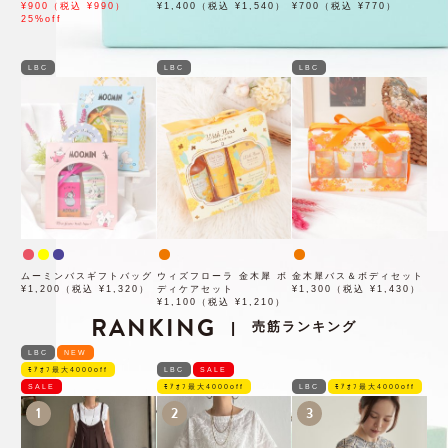
¥900（税込 ¥990）
¥1,400（税込 ¥1,540）
¥700（税込 ¥770）
25%off
LBC
LBC
LBC
ムーミンバスギフトバッグ
ウィズフローラ 金木犀 ボ
金木犀バス＆ボディセット
¥1,200（税込 ¥1,320）
ディケアセット
¥1,300（税込 ¥1,430）
¥1,100（税込 ¥1,210）
RANKING
売筋ランキング
|
LBC
NEW
ﾓｱｵﾌ最大4000off
LBC
SALE
SALE
ﾓｱｵﾌ最大4000off
LBC
ﾓｱｵﾌ最大4000off
1
2
3