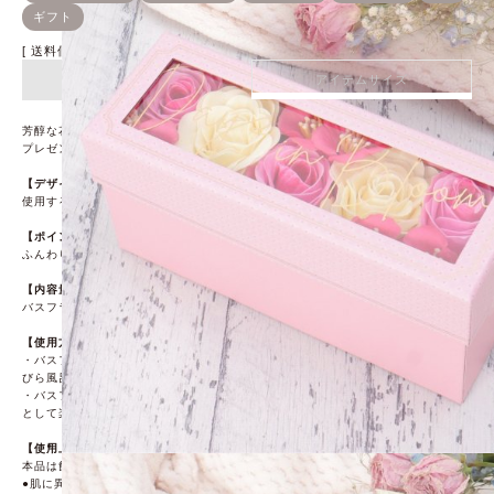
送料個別
¥
0
アイテム詳細
アイテムサイズ
芳醇な花のアロマ香るバスフラワーを詰めた華やかバスギフト。
プレゼントにもおすすめです。
【デザイン】
使用するまで飾ってインテリアとしても楽しめるアイテム！
【ポイント】
ふんわり華やかなローズの香り。
【内容量】
バスフラワー5個
【使用方法】
・バスフラワーを適当な大きさにちぎって浴槽に浮かべてください。鮮やかな花
びら風呂が楽しめます。
・バスフラワーに勢いよくお湯を注げばほんのりとやさしい香りが広がる泡風呂
として楽しめます。
【使用上の注意】
本品は飲食物ではありません
●肌に異常がある時、または肌に合わない時は、ご使用をおやめください。