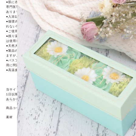
●肌に赤み・かゆみ・刺激・はれ等の異常があらわれた時はご使用を中止し皮膚科
専門医等へご相談ください。そのままご使用を続けますと症状が悪化することが
あります。
●入浴以外の用途には使わないでください。
●循環式の風呂・全自動給湯器、24時間風呂の場合、機種によってはご使用にな
れない場合があります。お使いの機種の説明書を確認の上ご使用ください。
●ご使用後の追い焚きはおやめください。
●残り湯はなるべく早く流し、浴槽、風呂釜をよく洗ってください。また、洗濯に
は使用しないでください。
●天然大理石浴槽の場合は光沢が失われる場合があります。
●製品の性質上、時間の経過とともに色味が変わったり、まだらになる場合があり
ますが、ご使用に問題はありません。
●バスフラワーは製造時の熱加工により、黒点がみられることがありますが、ご使
用に問題はありません。
●高温多湿、直射日光を避け、乳幼児の手の届かないところで保管してください。
当サイトの春夏物商品の期間限定割引価格につきまして、春夏物は基本的に10月
1日以降は一定期間正価での販売価格に戻させて頂きます。
あらかじめご了承くださいませ。
商品コード
30738391
素材
全成分:ラウレス硫酸Na コーンスターチ ポリビニルアル
コール 水 グリセリン ジメチコン ミネラルオイル 香料
メチルパラベン BHT プロピルパラベン (イエロー):黄4
青1 (ピンク):赤227 赤504 黄4 青1