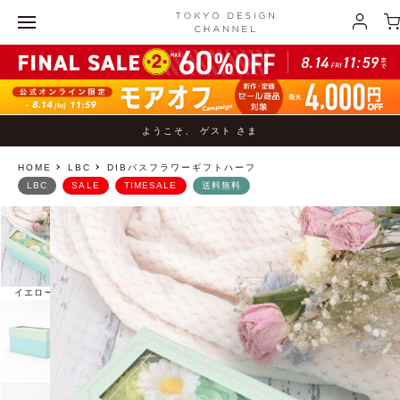
ようこそ、 ゲスト さま
HOME
LBC
DIBバスフラワーギフトハーフ
LBC
SALE
TIMESALE
送料無料
イエロー
ピンク