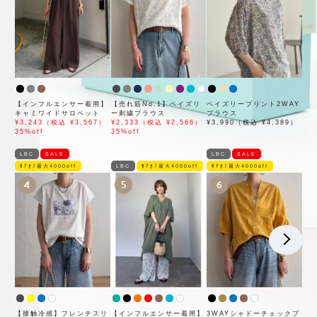
【インフルエンサー着用】
【売れ筋No.1】ペイズリ
ペイズリープリント2WAY
キャミワイドサロペット
ー刺繍ブラウス
ブラウス
¥3,243（税込 ¥3,567）
¥2,333（税込 ¥2,566）
¥3,990（税込 ¥4,389）
35%off
35%off
LBC
SALE
LBC
SALE
ﾓｱｵﾌ最大4000off
LBC
ﾓｱｵﾌ最大4000off
ﾓｱｵﾌ最大4000off
4
5
6
【接触冷感】フレンチスリ
【インフルエンサー着用】
3WAYシャドーチェックブ