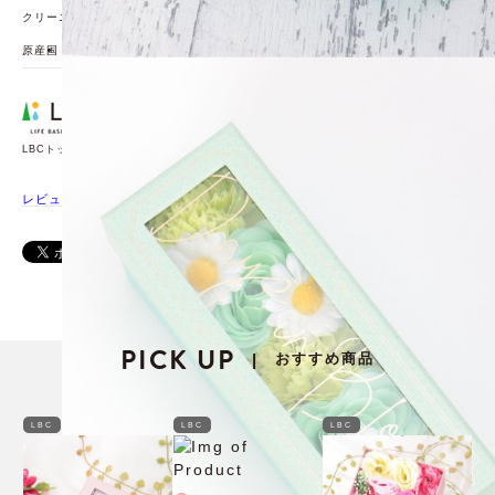
クリーニング方法
原産国
中国
LBCトップページ
レビューを書く
PICK UP
おすすめ商品
|
LBC
LBC
LBC