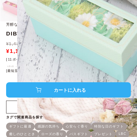
芳醇な花のアロマ香るバスフラワー
DIBバスフラワーギフトハーフ
¥
1,480
税込 ¥1,628
→
¥
1,110
25%off
¥
1,221
[
11
ポイント進呈 ]
1月1日 ～ 6月8日
[最短翌日発送！]
※条件あり、
詳細はこちら
店舗在庫を確認する