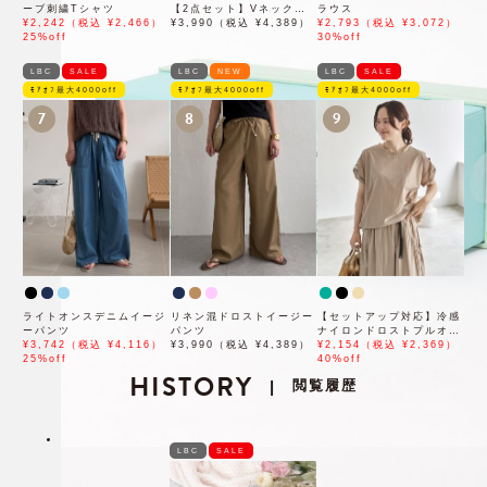
ーブ刺繍Tシャツ
【2点セット】Vネックピ
ラウス
¥2,242（税込 ¥2,466）
ンタックセットワンピース
¥3,990（税込 ¥4,389）
¥2,793（税込 ¥3,072）
25%off
30%off
LBC
SALE
LBC
NEW
LBC
SALE
ﾓｱｵﾌ最大4000off
ﾓｱｵﾌ最大4000off
ﾓｱｵﾌ最大4000off
7
8
9
ライトオンスデニムイージ
リネン混ドロストイージー
【セットアップ対応】冷感
ーパンツ
パンツ
ナイロンドロストプルオー
¥3,742（税込 ¥4,116）
¥3,990（税込 ¥4,389）
バー
¥2,154（税込 ¥2,369）
25%off
40%off
HISTORY
閲覧履歴
|
LBC
SALE