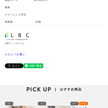
商品コード
30769076
素材
クリーニング方法
原産国
.:中国
LBCトップページ
レビューを書く
PICK UP
おすすめ商品
|
LBC
LBC
LBC
NEW