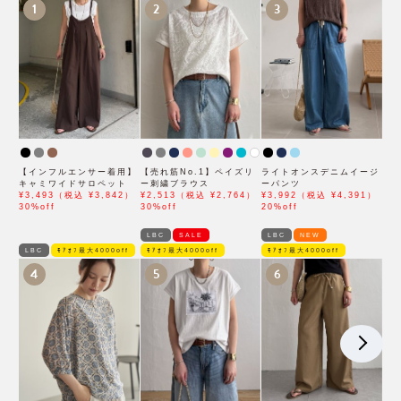
1
2
3
【インフルエンサー着用】
【売れ筋No.1】ペイズリ
ライトオンスデニムイージ
キャミワイドサロペット
ー刺繍ブラウス
ーパンツ
¥3,493（税込 ¥3,842）
¥2,513（税込 ¥2,764）
¥3,992（税込 ¥4,391）
30%off
30%off
20%off
LBC
SALE
LBC
NEW
LBC
ﾓｱｵﾌ最大4000off
ﾓｱｵﾌ最大4000off
ﾓｱｵﾌ最大4000off
4
5
6