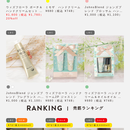
ウィズフローラ ポーチ＆
ミモザ ハンドクリーム
JohnsBlend ジョンズブ
ハンドクリームセット ジ
¥680（税込 ¥748）
レンド ブロッサム ハンド
ャスミン
¥1,600（税込 ¥1,760）
クリーム
¥1,000（税込 ¥1,100）
20%off
LBC
LBC
LBC
JohnsBlend ジョンズブ
ウィズフローラ ハンドク
ウィズフローラ ハンドク
レンド フレグランス ハン
リーム2P ジャスミン
リーム＆ネイルオイル ジ
ドクリーム
¥1,000（税込 ¥1,100）
¥680（税込 ¥748）
ャスミン
¥680（税込 ¥748）
RANKING
売筋ランキング
|
LBC
NEW
LBC
SALE
LBC
SALE
ﾓｱｵﾌ最大4000off
ﾓｱｵﾌ最大4000off
ﾓｱｵﾌ最大4000off