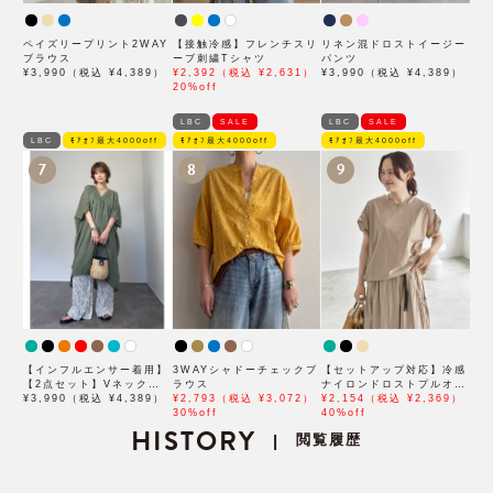
ペイズリープリント2WAY
【接触冷感】フレンチスリ
リネン混ドロストイージー
ブラウス
ーブ刺繍Tシャツ
パンツ
¥3,990（税込 ¥4,389）
¥2,392（税込 ¥2,631）
¥3,990（税込 ¥4,389）
20%off
LBC
SALE
LBC
SALE
LBC
ﾓｱｵﾌ最大4000off
ﾓｱｵﾌ最大4000off
ﾓｱｵﾌ最大4000off
7
8
9
【インフルエンサー着用】
3WAYシャドーチェックブ
【セットアップ対応】冷感
【2点セット】Vネックピ
ラウス
ナイロンドロストプルオー
ンタックセットワンピース
¥3,990（税込 ¥4,389）
¥2,793（税込 ¥3,072）
バー
¥2,154（税込 ¥2,369）
30%off
40%off
HISTORY
閲覧履歴
|