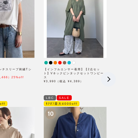
ンチスリーブ刺繍Tシ
【インフルエンサー着用】【2点セッ
ト】Vネックピンタックセットワンピー
,466）25%off
ス
¥3,990（税込 ¥4,389）
LBC
SALE
off
ﾓｱｵﾌ最大4000off
10