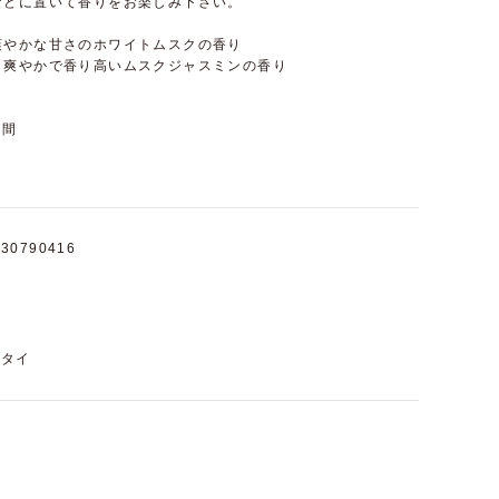
などに置いて香りをお楽しみ下さい。
爽やかな甘さのホワイトムスクの香り
・爽やかで香り高いムスクジャスミンの香り
週間
30790416
タイ