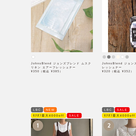
JohnsBlend ジョンズブレンド ムスク
JohnsBlend ジ
リネン エアーフレッシュナー
レッシュナー
¥350（税込 ¥385）
¥320（税込 ¥352）
LBC
NEW
LBC
SALE
ﾓｱｵﾌ最大4000off
SALE
ﾓｱｵﾌ最大4000off
1
2