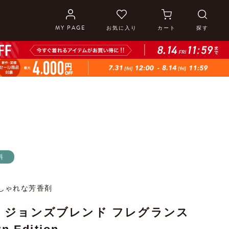
MY PAGE
お気に入り
カート
探す
料
しゃれな芳香剤
end ジョンズブレンド フレグランス