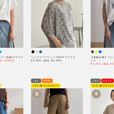
イズリー刺繍ブラウス
ペイズリープリント2WAYブラウス
【接触冷感】フレ
6）35%off
¥3,990（税込 ¥4,389）
ャツ
¥2,242（税込 ¥2
LBC
NEW
LBC
SALE
ﾓｱｵﾌ最大4000off
ﾓｱｵﾌ最大4000
8
9