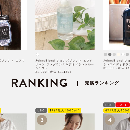
ョンズブレンド エアフ
JohnsBlend ジョンズブレンド ムスク
JohnsBlend
リネン フレグランス＆デオドラントルー
ランス＆デオドラ
ムミスト
¥1,080（税込 ¥1
¥1,300（税込 ¥1,430）
RANKING
|
売筋ランキング
LBC
SALE
LBC
ﾓｱｵﾌ最大4000off
ﾓｱｵﾌ最大4000
3
4