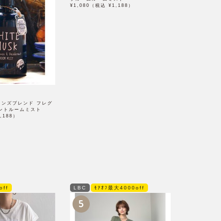
¥1,080（税込 ¥1,188）
 ジョンズブレンド フレグ
ントルームミスト
,188）
off
LBC
ﾓｱｵﾌ最大4000off
5