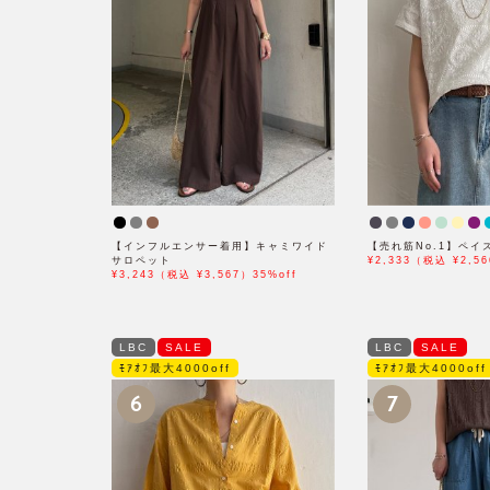
【インフルエンサー着用】キャミワイド
【売れ筋No.1】ペ
サロペット
¥2,333（税込 ¥2,56
¥3,243（税込 ¥3,567）35%off
LBC
SALE
LBC
SALE
ﾓｱｵﾌ最大4000off
ﾓｱｵﾌ最大4000off
6
7