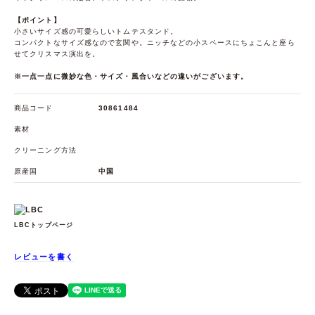
【ポイント】
小さいサイズ感の可愛らしいトムテスタンド。
コンパクトなサイズ感なので玄関や。ニッチなどの小スペースにちょこんと座ら
せてクリスマス演出を。
※一点一点に微妙な色・サイズ・風合いなどの違いがございます。
商品コード
30861484
素材
クリーニング方法
原産国
中国
LBCトップページ
レビューを書く