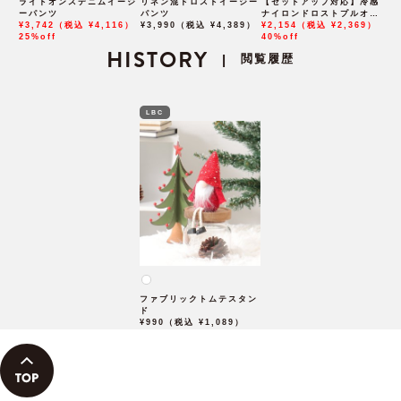
ライトオンスデニムイージ
リネン混ドロストイージー
【セットアップ対応】冷感
ーパンツ
パンツ
ナイロンドロストプルオー
¥3,742（税込 ¥4,116）
¥3,990（税込 ¥4,389）
バー
¥2,154（税込 ¥2,369）
25%off
40%off
HISTORY
閲覧履歴
|
LBC
ファブリックトムテスタン
ド
¥990（税込 ¥1,089）