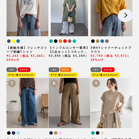
【接触冷感】フレンチスリ
【インフルエンサー着用】
3WAYシャドーチェックブ
ーブ刺繍Tシャツ
【2点セット】Vネックピ
ラウス
¥2,242（税込 ¥2,466）
ンタックセットワンピース
¥3,990（税込 ¥4,389）
¥2,793（税込 ¥3,072）
25%off
30%off
LBC
SALE
LBC
NEW
LBC
SALE
ﾓｱｵﾌ最大4000off
ﾓｱｵﾌ最大4000off
ﾓｱｵﾌ最大4000off
7
8
9