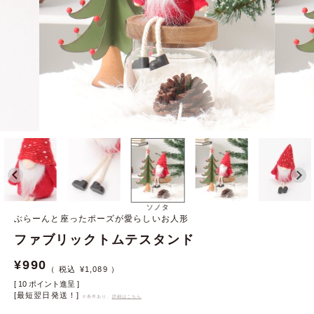
ソノタ
ぶらーんと座ったポーズが愛らしいお人形
ファブリックトムテスタンド
¥
990
¥
1,089
[
10
ポイント進呈 ]
[最短翌日発送！]
※条件あり、
詳細はこちら