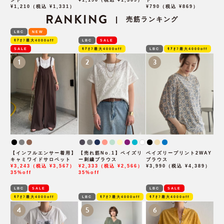
ンド
¥1,190（税込 ¥1,309）
ド
¥1,210（税込 ¥1,331）
¥790（税込 ¥869）
RANKING
売筋ランキング
|
LBC
NEW
ﾓｱｵﾌ最大4000off
LBC
SALE
SALE
ﾓｱｵﾌ最大4000off
LBC
ﾓｱｵﾌ最大4000off
1
2
3
【インフルエンサー着用】
【売れ筋No.1】ペイズリ
ペイズリープリント2WAY
キャミワイドサロペット
ー刺繍ブラウス
ブラウス
¥3,243（税込 ¥3,567）
¥2,333（税込 ¥2,566）
¥3,990（税込 ¥4,389）
35%off
35%off
LBC
SALE
LBC
SALE
ﾓｱｵﾌ最大4000off
LBC
ﾓｱｵﾌ最大4000off
ﾓｱｵﾌ最大4000off
4
5
6