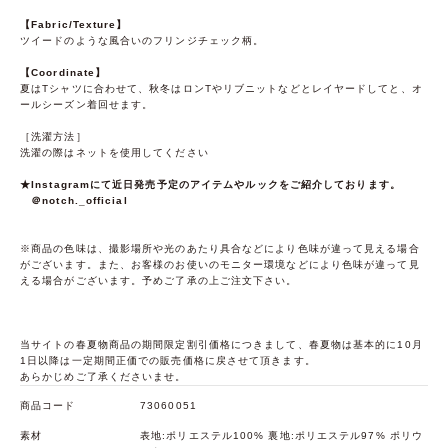
【Fabric/Texture】
ツイードのような風合いのフリンジチェック柄。
【Coordinate】
夏はTシャツに合わせて、秋冬はロンTやリブニットなどとレイヤードしてと、オ
ールシーズン着回せます。
［洗濯方法］
洗濯の際はネットを使用してください
★Instagramにて近日発売予定のアイテムやルックをご紹介しております。
＠notch._official
※商品の色味は、撮影場所や光のあたり具合などにより色味が違って見える場合
がございます。また、お客様のお使いのモニター環境などにより色味が違って見
える場合がございます。予めご了承の上ご注文下さい。
当サイトの春夏物商品の期間限定割引価格につきまして、春夏物は基本的に10月
1日以降は一定期間正価での販売価格に戻させて頂きます。
あらかじめご了承くださいませ。
商品コード
73060051
素材
表地:ポリエステル100% 裏地:ポリエステル97% ポリウ