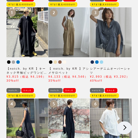
ﾓｱｵﾌ最大4000off
ﾓｱｵﾌ最大4000off
ﾓｱｵﾌ最大4000off
1
2
3
【notch. by KR 】キー
【 notch. by KR 】アシ
シアーデニムオーバーシャ
ネック半袖ビッグワンピー
メサロペット
ツ
ス
¥3,815（税込 ¥4,196）
¥4,133（税込 ¥4,546）
¥2,993（税込 ¥3,292）
30%off
35%off
40%off
notch.
SALE
notch.
SALE
notch.
SALE
ﾓｱｵﾌ最大4000off
ﾓｱｵﾌ最大4000off
ﾓｱｵﾌ最大4000off
4
5
6