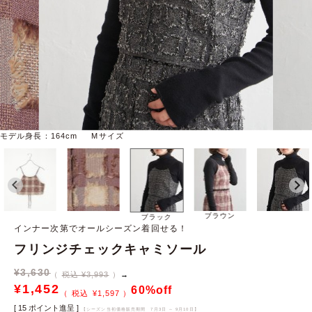
モデル身長：164cm Mサイズ
ブラウン
ブラック
インナー次第でオールシーズン着回せる！
フリンジチェックキャミソール
¥
3,630
税込 ¥3,993
→
¥
1,452
60%off
¥
1,597
[
15
ポイント進呈 ]
【シーズン当初価格販売期間
7月3日 ～ 9月10日
】