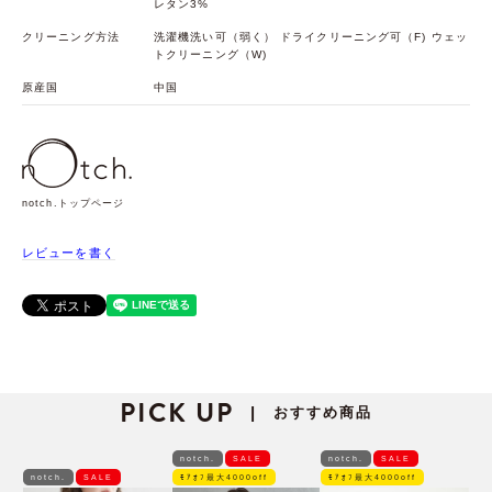
レタン3%
クリーニング方法
洗濯機洗い可（弱く） ドライクリーニング可（F) ウェッ
トクリーニング（W)
原産国
中国
notch.トップページ
レビューを書く
PICK UP
おすすめ商品
|
notch.
SALE
notch.
SALE
notch.
SALE
ﾓｱｵﾌ最大4000off
ﾓｱｵﾌ最大4000off