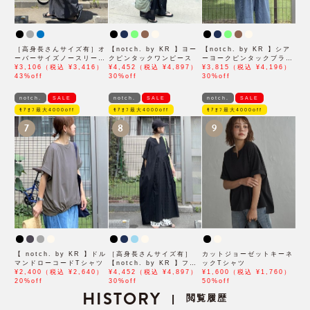
［高身長さんサイズ有］オ
【notch. by KR 】ヨー
【notch. by KR 】シア
ーバーサイズノースリーブ
クピンタックワンピース
ーヨークピンタックブラウ
ワンピース
¥3,106（税込 ¥3,416）
¥4,452（税込 ¥4,897）
ス
¥3,815（税込 ¥4,196）
43%off
30%off
30%off
notch.
SALE
notch.
SALE
notch.
SALE
ﾓｱｵﾌ最大4000off
ﾓｱｵﾌ最大4000off
ﾓｱｵﾌ最大4000off
7
8
9
【 notch. by KR 】ドル
［高身長さんサイズ有］
カットジョーゼットキーネ
マンドローコードTシャツ
【notch. by KR 】フロ
ックTシャツ
¥2,400（税込 ¥2,640）
ント刺繍スキッパーワンピ
¥4,452（税込 ¥4,897）
¥1,600（税込 ¥1,760）
20%off
ース
30%off
50%off
HISTORY
閲覧履歴
|