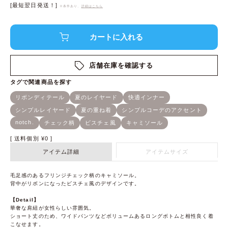
[最短翌日発送！]
※条件あり、
詳細はこちら
店舗在庫を確認する
送料個別
¥
0
アイテム詳細
アイテムサイズ
毛足感のあるフリンジチェック柄のキャミソール。
背中がリボンになったビスチェ風のデザインです。
【Detail】
華奢な肩紐が女性らしい雰囲気。
ショート丈のため、ワイドパンツなどボリュームあるロングボトムと相性良く着
こなせます。