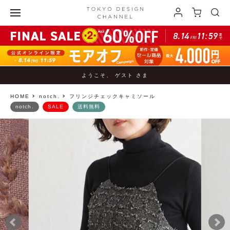
ようこそ、 ゲスト さま
HOME
notch.
フリンジチェックキャミソール
notch.
SALE
送料無料