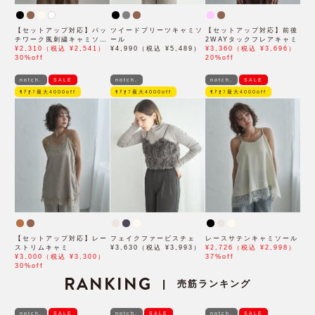
【セットアップ対応】パッ
ツイードプリーツキャミソ
【セットアップ対応】前後
チワーク風刺繍キャミソー
ール
2WAYタックフレアキャミ
ル
¥2,310（税込 ¥2,541）
¥4,990（税込 ¥5,489）
¥3,360（税込 ¥3,696）
30%off
20%off
notch.
SALE
notch.
notch.
SALE
ﾓｱｵﾌ最大4000off
ﾓｱｵﾌ最大4000off
ﾓｱｵﾌ最大4000off
【セットアップ対応】レー
フェイクファービスチェ
レースサテンキャミソール
ストリムキャミ
¥3,630（税込 ¥3,993）
¥2,726（税込 ¥2,998）
¥3,000（税込 ¥3,300）
37%off
30%off
RANKING
売筋ランキング
|
notch.
SALE
notch.
SALE
notch.
SALE