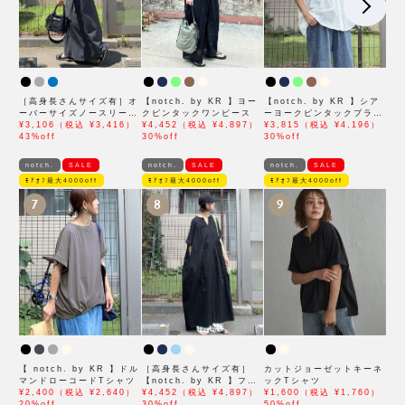
［高身長さんサイズ有］オ
【notch. by KR 】ヨー
【notch. by KR 】シア
ーバーサイズノースリーブ
クピンタックワンピース
ーヨークピンタックブラウ
ワンピース
¥3,106（税込 ¥3,416）
¥4,452（税込 ¥4,897）
ス
¥3,815（税込 ¥4,196）
43%off
30%off
30%off
notch.
SALE
notch.
SALE
notch.
SALE
ﾓｱｵﾌ最大4000off
ﾓｱｵﾌ最大4000off
ﾓｱｵﾌ最大4000off
7
8
9
【 notch. by KR 】ドル
［高身長さんサイズ有］
カットジョーゼットキーネ
マンドローコードTシャツ
【notch. by KR 】フロ
ックTシャツ
¥2,400（税込 ¥2,640）
ント刺繍スキッパーワンピ
¥4,452（税込 ¥4,897）
¥1,600（税込 ¥1,760）
20%off
ース
30%off
50%off