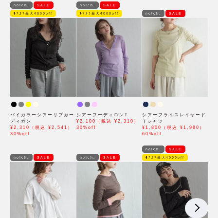
notch.
SALE
notch.
SALE
ﾓｱｵﾌ最大4000off
ﾓｱｵﾌ最大4000off
notch.
SALE
バイカラーシアーリブカー
シアーフーディロンT
シアーフライスレイヤード
ディガン
¥2,100（税込 ¥2,310）
Ｔシャツ
¥2,310（税込 ¥2,541）
30%off
¥1,800（税込 ¥1,980）
30%off
60%off
notch.
SALE
notch.
SALE
notch.
SALE
ﾓｱｵﾌ最大4000off