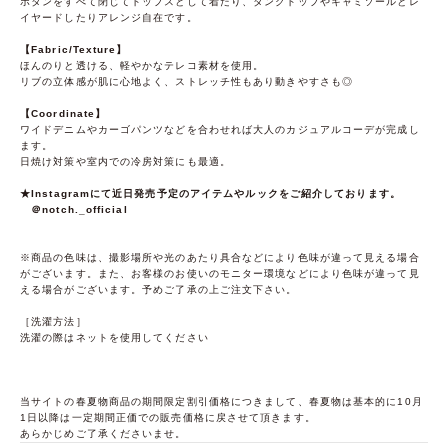
ボタンをすべて閉じてトップスとして着たり、タンクトップやキャミソールとレ
イヤードしたりアレンジ自在です。
【Fabric/Texture】
ほんのりと透ける、軽やかなテレコ素材を使用。
リブの立体感が肌に心地よく、ストレッチ性もあり動きやすさも◎
【Coordinate】
ワイドデニムやカーゴパンツなどを合わせれば大人のカジュアルコーデが完成し
ます。
日焼け対策や室内での冷房対策にも最適。
★Instagramにて近日発売予定のアイテムやルックをご紹介しております。
＠notch._official
※商品の色味は、撮影場所や光のあたり具合などにより色味が違って見える場合
がございます。また、お客様のお使いのモニター環境などにより色味が違って見
える場合がございます。予めご了承の上ご注文下さい。
［洗濯方法］
洗濯の際はネットを使用してください
当サイトの春夏物商品の期間限定割引価格につきまして、春夏物は基本的に10月
1日以降は一定期間正価での販売価格に戻させて頂きます。
あらかじめご了承くださいませ。