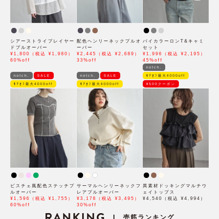
シアーストライプレイヤー
配色ヘンリーネックプルオ
バイカラーロンT&キャミ
ドプルオーバー
ーバー
セット
¥1,800（税込 ¥1,980）
¥2,445（税込 ¥2,689）
¥1,996（税込 ¥2,195）
60%off
33%off
45%off
notch.
notch.
SALE
notch.
SALE
ﾓｱｵﾌ最大4000off
ﾓｱｵﾌ最大4000off
ﾓｱｵﾌ最大4000off
¥500クーポン
ビスチェ風配色ステッチプ
サーマルヘンリーネックフ
異素材ドッキングマルチウ
ルオーバー
レアプルオーバー
ェイトップス
¥1,596（税込 ¥1,755）
¥3,178（税込 ¥3,495）
¥4,540（税込 ¥4,994）
60%off
30%off
RANKING
売筋ランキング
|