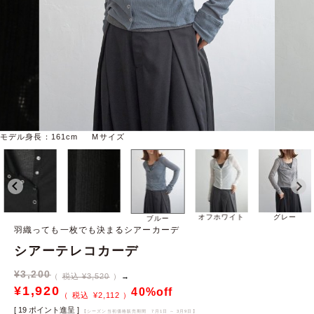
モデル身長：161cm Mサイズ
オフホワイト
グレー
ブルー
羽織っても一枚でも決まるシアーカーデ
シアーテレコカーデ
¥
3,200
税込 ¥3,520
→
¥
1,920
40%off
¥
2,112
[
19
ポイント進呈 ]
【シーズン当初価格販売期間
7月1日 ～ 3月9日
】