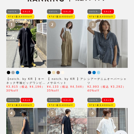
notch.
SALE
notch.
SALE
notch.
SALE
ﾓｱｵﾌ最大4000off
ﾓｱｵﾌ最大4000off
ﾓｱｵﾌ最大4000off
1
2
3
【notch. by KR 】キー
【 notch. by KR 】アシ
シアーデニムオーバーシャ
ネック半袖ビッグワンピー
メサロペット
ツ
ス
¥3,815（税込 ¥4,196）
¥4,133（税込 ¥4,546）
¥2,993（税込 ¥3,292）
30%off
35%off
40%off
notch.
SALE
notch.
SALE
notch.
SALE
ﾓｱｵﾌ最大4000off
ﾓｱｵﾌ最大4000off
ﾓｱｵﾌ最大4000off
4
5
6