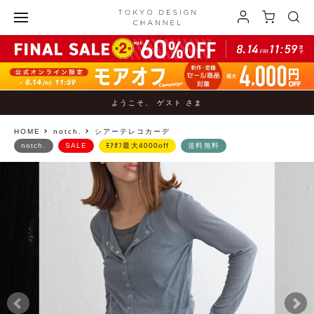
ようこそ、 ゲスト さま
HOME
notch.
シアーテレコカーデ
notch.
SALE
ﾓｱｵﾌ最大4000off
送料無料