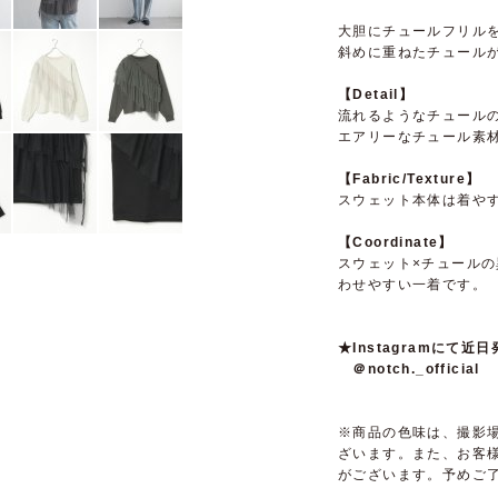
大胆にチュールフリル
斜めに重ねたチュール
【Detail】
流れるようなチュール
エアリーなチュール素
【Fabric/Texture】
スウェット本体は着や
【Coordinate】
スウェット×チュール
わせやすい一着です。
★Instagramに
＠notch._official
※商品の色味は、撮影
ざいます。また、お客
がございます。予めご