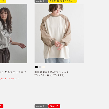
off
notch.
ﾓｱｵﾌ最大4000off
 yui 】配色ステッチロゴ
裏毛異素材2WAYスウェット
¥5,450（税込 ¥5,995）
,992）45%off
E
notch.
SALE