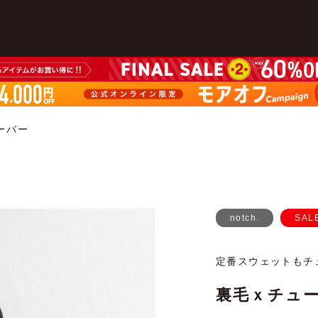
ーバー
notch.
SAL
定番スウェットもチ
裏毛ｘチュ