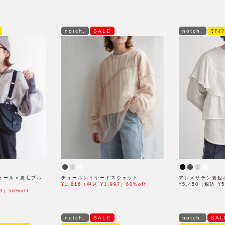
notch.
SALE
notch.
ﾓｱｵ
】チュールｘ裏毛プル
チュールレイヤードスウェット
アシメサテン裏起
¥1,816（税込 ¥1,997）60%off
¥5,450（税込 ¥5
9）56%off
notch.
SALE
notch.
SAL