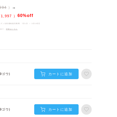
994
→
60%off
¥
1,997
ーズン当初価格販売期間
7月1日 ～ 3月10日
】
件あり、
詳細はこちら
カートに追加
(9ゴウ)
カートに追加
(9ゴウ)