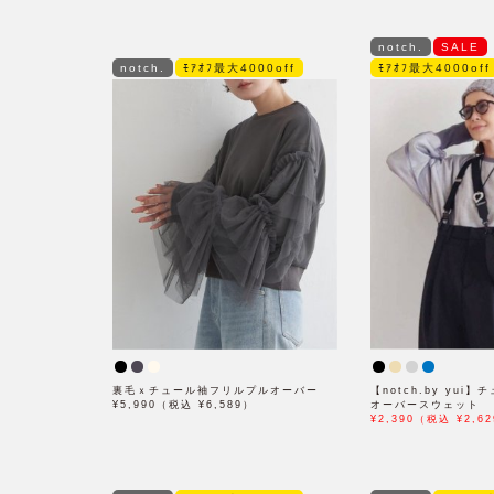
notch.
SALE
notch.
ﾓｱｵﾌ最大4000off
ﾓｱｵﾌ最大4000off
裏毛ｘチュール袖フリルプルオーバー
【notch.by yui
¥5,990（税込 ¥6,589）
オーバースウェット
¥2,390（税込 ¥2,62