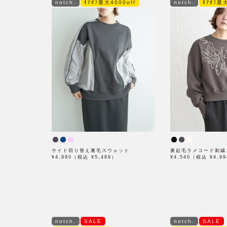
notch.
ﾓｱｵﾌ最大4000off
notch.
ﾓｱｵﾌ最大
サイド切り替え裏毛スウェット
裏起毛ラメコード刺繍
¥4,990（税込 ¥5,489）
¥4,540（税込 ¥4,9
notch.
SALE
notch.
SALE