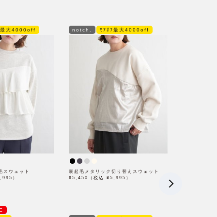
ﾌ最大4000off
notch.
ﾓｱｵﾌ最大4000off
毛スウェット
裏起毛メタリック切り替えスウェット
,995）
¥5,450（税込 ¥5,995）
E