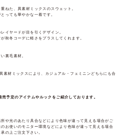
を重ねた、異素材ミックスのスウェット。
がとっても華やかな一着です。
のレイヤードが目を引くデザイン。
材が秋冬コーデに軽さをプラスしてくれます。
すい裏毛素材。
の異素材ミックスにより、カジュアル・フェミニンどちらにも合
て近日発売予定のアイテムやルックをご紹介しております。
場所や光のあたり具合などにより色味が違って見える場合がご
様のお使いのモニター環境などにより色味が違って見える場合
了承の上ご注文下さい。