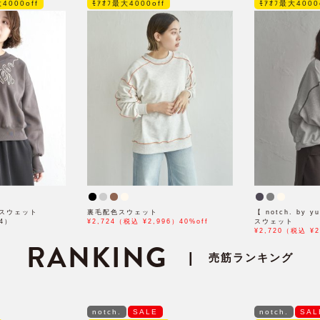
4000off
ﾓｱｵﾌ最大4000off
ﾓｱｵﾌ最大4000
スウェット
裏毛配色スウェット
【 notch. by
94）
¥2,724（税込 ¥2,996）40%off
スウェット
¥2,720（税込 ¥2
RANKING
|
売筋ランキング
notch.
SALE
notch.
SAL