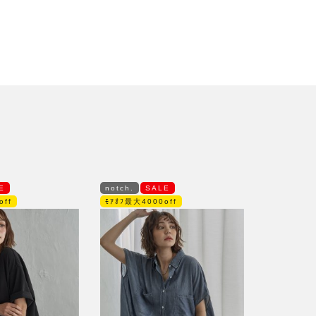
E
notch.
SALE
off
ﾓｱｵﾌ最大4000off