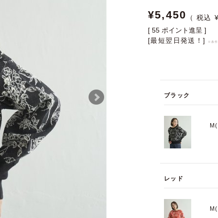
¥
5,450
[
55
ポイント進呈 ]
[最短翌日発送！]
※条
ブラック
M
レッド
M