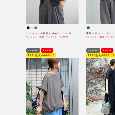
カットレース襟付き半袖カーディガン
裏毛フリルジップカー
¥2,390（税込 ¥2,629）52%off
¥3,594（税込 ¥3,95
notch.
SALE
notch.
SALE
ﾓｱｵﾌ最大4000off
ﾓｱｵﾌ最大4000off