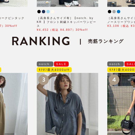
 】ヨークピンタック
［高身長さんサイズ有］【notch. by
［高身長さんサイ
KR 】フロント刺繍スキッパーワンピー
ノースリーブワン
7）30%off
ス
¥3,106（税込 ¥3
¥4,452（税込 ¥4,897）30%off
RANKING
|
売筋ランキング
notch.
SALE
notch.
SAL
ﾓｱｵﾌ最大4000off
ﾓｱｵﾌ最大4000
3
4