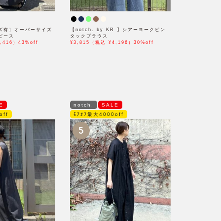
ズ有］オーバーサイズ
【notch. by KR 】シアーヨークピン
ピース
タックブラウス
,416）43%off
¥3,815（税込 ¥4,196）30%off
E
notch.
SALE
off
ﾓｱｵﾌ最大4000off
5