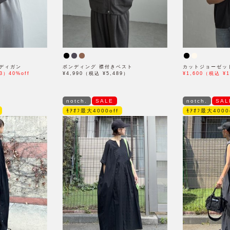
ディガン
ボンディング 襟付きベスト
カットジョーゼッ
3）40%off
¥4,990（税込 ¥5,489）
¥1,600（税込 ¥1
notch.
SALE
notch.
SAL
ﾓｱｵﾌ最大4000off
ﾓｱｵﾌ最大4000