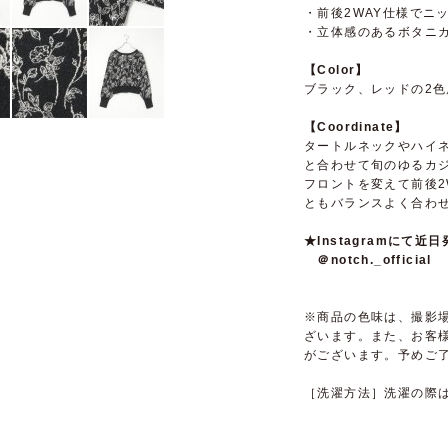
・前後2WAY仕様でニ
・立体感のあるボタニ
【Color】
ブラック、レッドの2色
【Coordinate】
タートルネックやハイ
と合わせて旬のゆるカ
フロントを変えて前後2
ともバランスよく合わ
★Instagramに
＠notch._official
※商品の色味は、撮影
ざいます。また、お客
がございます。予めご
［洗濯方法］洗濯の際