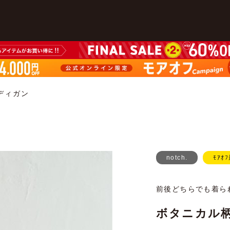
ディガン
notch.
ﾓｱｵ
前後どちらでも着ら
ボタニカル