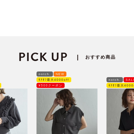
PICK UP
|
おすすめ商品
notch.
NEW
ﾓｱｵﾌ最大4000off
notch.
SAL
¥500クーポン
ﾓｱｵﾌ最大4000