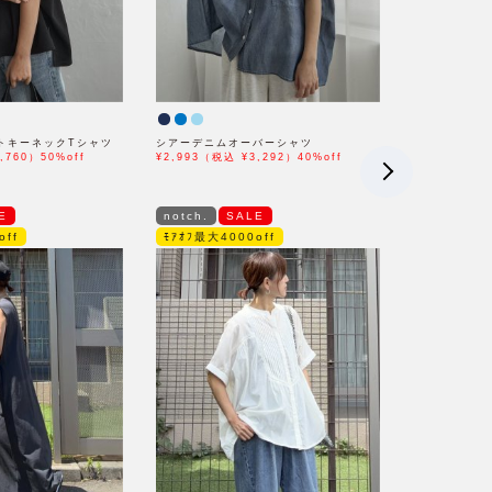
トキーネックTシャツ
シアーデニムオーバーシャツ
,760）50%off
¥2,993（税込 ¥3,292）40%off
E
notch.
SALE
off
ﾓｱｵﾌ最大4000off