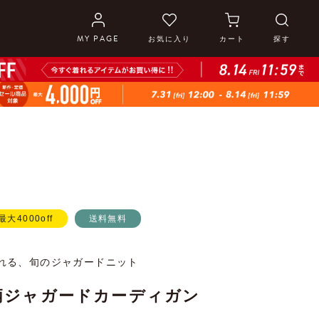
MY PAGE
お気に入り
カート
探す
ﾌ最大4000off
送料無料
れる、旬のジャガードニット
柄ジャガードカーディガン