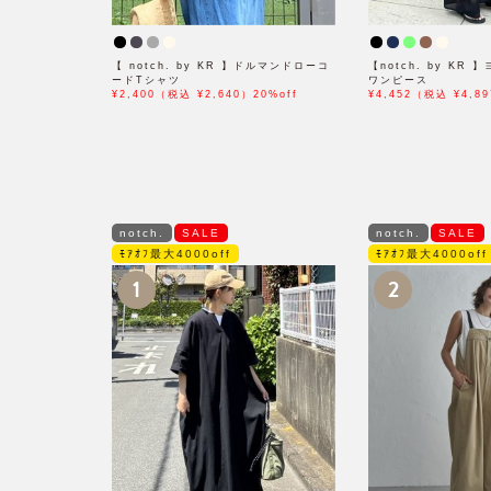
【 notch. by KR 】ドルマンドローコ
【notch. by KR
ードTシャツ
ワンピース
¥2,400（税込 ¥2,640）20%off
¥4,452（税込 ¥4,89
notch.
SALE
notch.
SALE
ﾓｱｵﾌ最大4000off
ﾓｱｵﾌ最大4000off
1
2