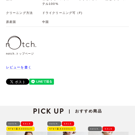
テル100%
クリーニング方法
ドライクリーニング可（F)
原産国
中国
notch.トップページ
レビューを書く
PICK UP
おすすめ商品
|
notch.
SALE
notch.
SALE
ﾓｱｵﾌ最大4000off
ﾓｱｵﾌ最大4000off
notch.
SALE