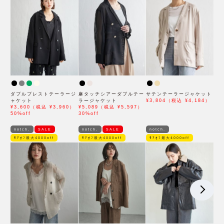
ダブルブレストテーラージ
麻タッチシアーダブルテー
サテンテーラージャケット
ャケット
ラージャケット
¥3,804（税込 ¥4,184）
¥3,600（税込 ¥3,960）
¥5,089（税込 ¥5,597）
50%off
30%off
notch.
SALE
notch.
SALE
notch.
ﾓｱｵﾌ最大4000off
ﾓｱｵﾌ最大4000off
ﾓｱｵﾌ最大4000off