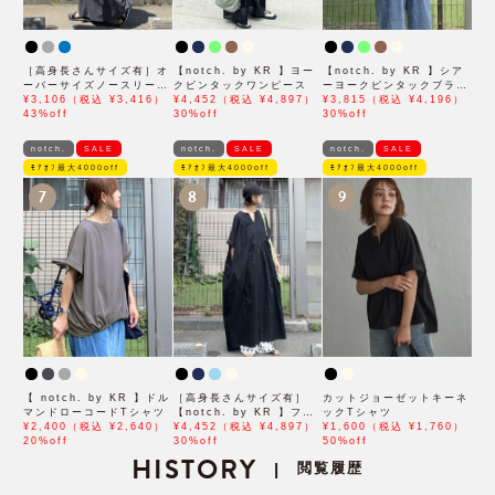
［高身長さんサイズ有］オ
【notch. by KR 】ヨー
【notch. by KR 】シア
ーバーサイズノースリーブ
クピンタックワンピース
ーヨークピンタックブラウ
ワンピース
¥3,106（税込 ¥3,416）
¥4,452（税込 ¥4,897）
ス
¥3,815（税込 ¥4,196）
43%off
30%off
30%off
notch.
SALE
notch.
SALE
notch.
SALE
ﾓｱｵﾌ最大4000off
ﾓｱｵﾌ最大4000off
ﾓｱｵﾌ最大4000off
7
8
9
【 notch. by KR 】ドル
［高身長さんサイズ有］
カットジョーゼットキーネ
マンドローコードTシャツ
【notch. by KR 】フロ
ックTシャツ
¥2,400（税込 ¥2,640）
ント刺繍スキッパーワンピ
¥4,452（税込 ¥4,897）
¥1,600（税込 ¥1,760）
20%off
ース
30%off
50%off
HISTORY
閲覧履歴
|