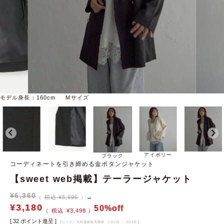
モデル身長：160cm Mサイズ
アイボリー
ブラック
コーディネートを引き締める金ボタンジャケット
【sweet web掲載】テーラージャケット
¥
6,360
税込 ¥6,996
→
¥
3,180
50%off
¥
3,498
[
32
ポイント進呈 ]
【シーズン当初価格販売期間
1月1日 ～ 3月3日
】