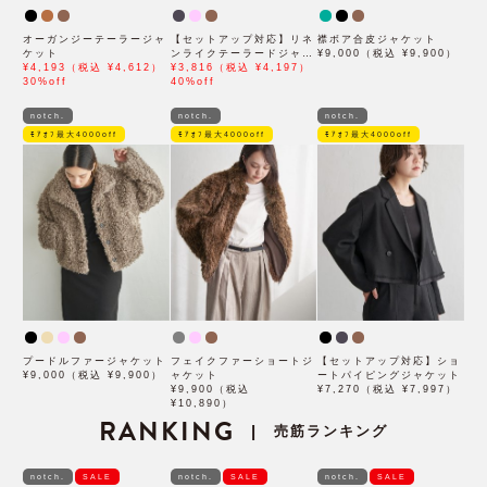
オーガンジーテーラージャ
【セットアップ対応】リネ
襟ボア合皮ジャケット
ケット
ンライクテーラードジャケ
¥9,000（税込 ¥9,900）
¥4,193（税込 ¥4,612）
ット
¥3,816（税込 ¥4,197）
30%off
40%off
notch.
notch.
notch.
ﾓｱｵﾌ最大4000off
ﾓｱｵﾌ最大4000off
ﾓｱｵﾌ最大4000off
プードルファージャケット
フェイクファーショートジ
【セットアップ対応】ショ
¥9,000（税込 ¥9,900）
ャケット
ートパイピングジャケット
¥9,900（税込
¥7,270（税込 ¥7,997）
¥10,890）
RANKING
売筋ランキング
|
notch.
SALE
notch.
SALE
notch.
SALE