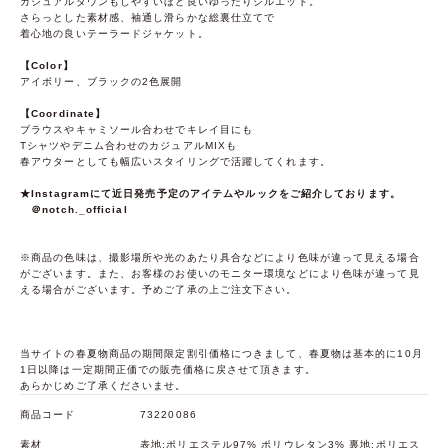
カジュアルダウンもしやすいほど良いゆったりシルエット。
さらっとした素材感、袖通し滑らかな総裏仕立てで
着心地の良いテーラードジャケット。
【Color】
アイボリー、ブラックの2色展開
【Coordinate】
ブラウスやキャミソール合わせでキレイ目にも
Tシャツやデニム合わせのカジュアルMIXも
春アウターとしても幅広いスタイリングで活躍してくれます。
★Instagramにて近日発売予定のアイテムやルックをご紹介しております。
＠notch._official
※商品の色味は、撮影場所や光のあたり具合などにより色味が違って見える場合
がございます。また、お客様のお使いのモニター環境などにより色味が違って見
える場合がございます。予めご了承の上ご注文下さい。
当サイトの春夏物商品の期間限定割引価格につきまして、春夏物は基本的に10月
1日以降は一定期間正価での販売価格に戻させて頂きます。
あらかじめご了承くださいませ。
商品コード
73220086
素材
表地:ポリエステル97% ポリウレタン3% 裏地:ポリエス