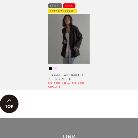
notch.
SALE
ﾓｱｵﾌ最大4000off
【sweet web掲載】テー
ラージャケット
¥3,180（税込 ¥3,498）
50%off
LINK