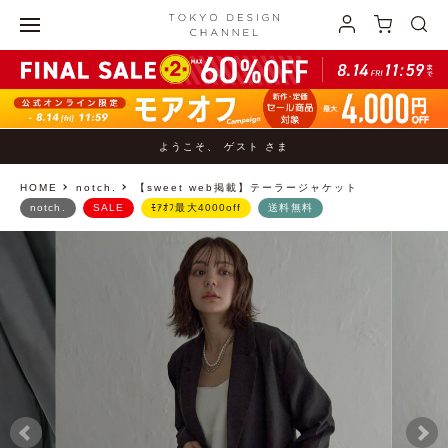
ようこそ、 ゲスト さま
HOME
notch.
【sweet web掲載】テーラージャケット
notch.
SALE
ﾓｱｵﾌ最大4000off
送料無料