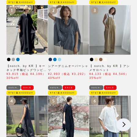
ﾓｱｵﾌ最大4000off
ﾓｱｵﾌ最大4000off
ﾓｱｵﾌ最大4000off
1
2
3
【notch. by KR 】キー
シアーデニムオーバーシャ
【 notch. by KR 】アシ
ネック半袖ビッグワンピー
ツ
メサロペット
ス
¥3,815（税込 ¥4,196）
¥2,993（税込 ¥3,292）
¥4,133（税込 ¥4,546）
30%off
40%off
35%off
notch.
SALE
notch.
SALE
notch.
SALE
ﾓｱｵﾌ最大4000off
ﾓｱｵﾌ最大4000off
ﾓｱｵﾌ最大4000off
4
5
6