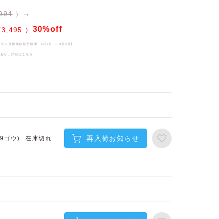
994
→
30%off
¥
3,495
ーズン当初価格販売期間
1月1日 ～ 3月3日
】
件あり、
詳細はこちら
再入荷お知らせ
在庫切れ
(9ゴウ)