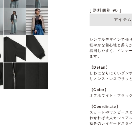
送料個別
¥
0
アイテム
シンプルデザインで張り
軽やかな着心地と柔ら
着回しやすく、インナ
ます。
【Detail】
しわになりにくいダン
りノンストレスでサッ
【Color】
オフホワイト・ブラッ
【Coordinate】
スカートやワンピース
わせれば大人カジュア
秋冬のレイヤードスタ