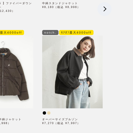
 yui 】ファイバーダウン
中綿スタンドジャケット
ト
¥8,180（税込 ¥8,998）
12,430）
ﾌ最大4000off
notch.
ﾓｱｵﾌ最大4000off
中綿ジャケット
オーバーサイズブルゾン
,998）
¥7,270（税込 ¥7,997）