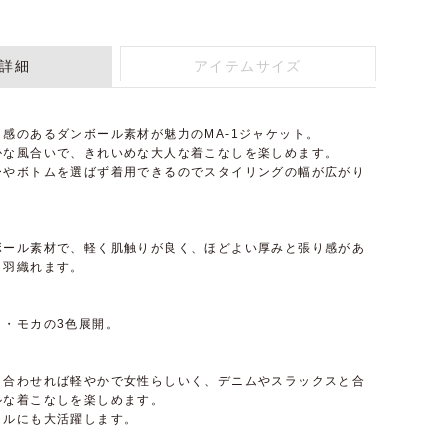
詳細
アイテムサイズ
感のあるダンボール素材が魅力のMA-1ジャケット。
かな風合いで、きれいめな大人な着こなしを楽しめます。
ーやボトムを選ばず着用できるのでスタイリングの幅が広がり
ボール素材で、軽く肌触りが良く、ほどよい厚みと張り感があ
と羽織れます。
ク・モカの3色展開。
と合わせれば軽やかで女性らしいく、デニムやスラックスと合
ルな着こなしを楽しめます。
イルにも大活躍します。