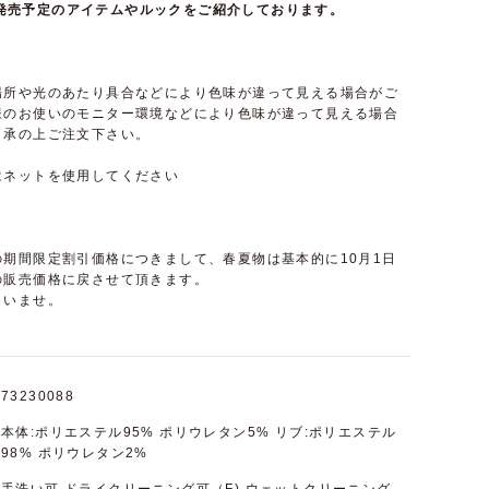
て近日発売予定のアイテムやルックをご紹介しております。
場所や光のあたり具合などにより色味が違って見える場合がご
様のお使いのモニター環境などにより色味が違って見える場合
了承の上ご注文下さい。
はネットを使用してください
期間限定割引価格につきまして、春夏物は基本的に10月1日
の販売価格に戻させて頂きます。
さいませ。
73230088
本体:ポリエステル95% ポリウレタン5% リブ:ポリエステル
98% ポリウレタン2%
手洗い可 ドライクリーニング可（F) ウェットクリーニング