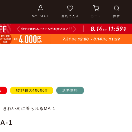
MY PAGE
お気に入り
カート
探す
E
ﾓｱｵﾌ最大4000off
送料無料
、きれいめに着られるMA-1
A-1