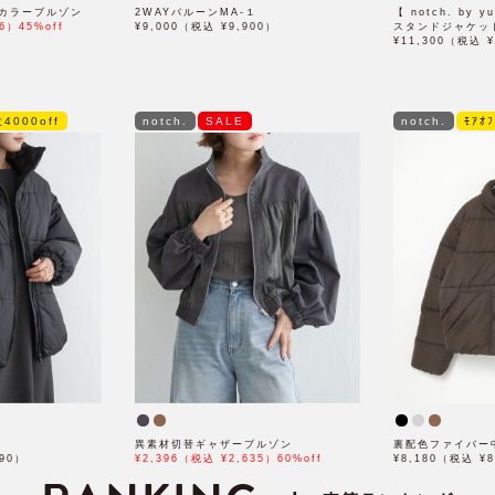
カラーブルゾン
2WAYバルーンMA-１
【 notch. by
6）45%off
¥9,000（税込 ¥9,900）
スタンドジャケッ
¥11,300（税込 ¥
4000off
notch.
SALE
notch.
ﾓｱｵ
異素材切替ギャザーブルゾン
裏配色ファイバー
890）
¥2,396（税込 ¥2,635）60%off
¥8,180（税込 ¥8