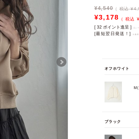
¥
4,540
税込 ¥4,
¥
3,178
[
32
ポイント進呈 ]
【シ
[最短翌日発送！]
※条
オフホワイト
M
ブラック