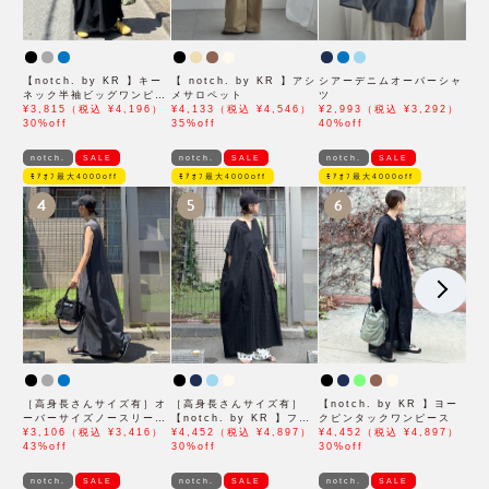
【notch. by KR 】キー
【 notch. by KR 】アシ
シアーデニムオーバーシャ
ネック半袖ビッグワンピー
メサロペット
ツ
ス
¥3,815（税込 ¥4,196）
¥4,133（税込 ¥4,546）
¥2,993（税込 ¥3,292）
30%off
35%off
40%off
notch.
SALE
notch.
SALE
notch.
SALE
ﾓｱｵﾌ最大4000off
ﾓｱｵﾌ最大4000off
ﾓｱｵﾌ最大4000off
4
5
6
［高身長さんサイズ有］オ
［高身長さんサイズ有］
【notch. by KR 】ヨー
ーバーサイズノースリーブ
【notch. by KR 】フロ
クピンタックワンピース
ワンピース
¥3,106（税込 ¥3,416）
ント刺繍スキッパーワンピ
¥4,452（税込 ¥4,897）
¥4,452（税込 ¥4,897）
43%off
ース
30%off
30%off
notch.
SALE
notch.
SALE
notch.
SALE