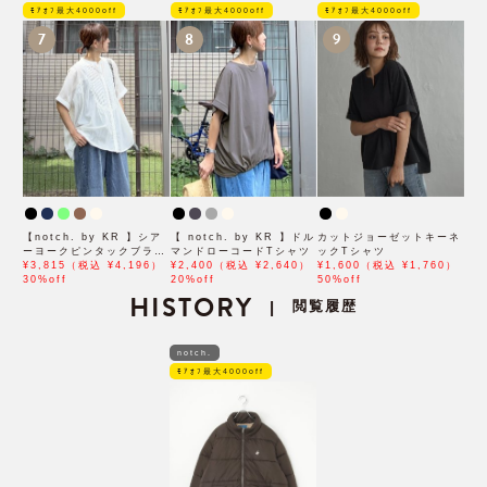
ﾓｱｵﾌ最大4000off
ﾓｱｵﾌ最大4000off
ﾓｱｵﾌ最大4000off
7
8
9
【notch. by KR 】シア
【 notch. by KR 】ドル
カットジョーゼットキーネ
ーヨークピンタックブラウ
マンドローコードTシャツ
ックTシャツ
ス
¥3,815（税込 ¥4,196）
¥2,400（税込 ¥2,640）
¥1,600（税込 ¥1,760）
30%off
20%off
50%off
HISTORY
閲覧履歴
|
notch.
ﾓｱｵﾌ最大4000off