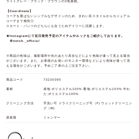
ライトグレー・ブラック・ブラウンの3色展開。
【Coordinate】
コーデを選ばないシンプルなデザインのため、きれい目スタイルからカジュアル
コーデまで相性◎
スカート・パンツのどちらにも合うためデイリーに活躍します。
★Instagramにて近日発売予定のアイテムやルックをご紹介しております。
＠notch._official
※商品の色味は、撮影場所や光のあたり具合などにより色味が違って見える場合
がございます。また、お客様のお使いのモニター環境などにより色味が違って見
える場合がございます。予めご了承の上ご注文下さい。
商品コード
73230095
素材
表地:ポリエステル100% 裏地:ポリエステル100% 中わ
た:ポリエステル100%
クリーニング方法
手洗い可 ドライクリーニング可（F) ウェットクリーニン
グ（W)
原産国
ミャンマー