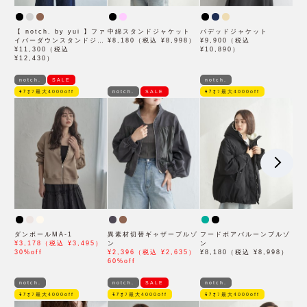
【 notch. by yui 】ファ
中綿スタンドジャケット
パデッドジャケット
イバーダウンスタンドジャ
¥8,180（税込 ¥8,998）
¥9,900（税込
ケット
¥11,300（税込
¥10,890）
¥12,430）
notch.
SALE
notch.
ﾓｱｵﾌ最大4000off
notch.
SALE
ﾓｱｵﾌ最大4000off
ダンボールMA-1
異素材切替ギャザーブルゾ
フードボアバルーンブルゾ
¥3,178（税込 ¥3,495）
ン
ン
30%off
¥2,396（税込 ¥2,635）
¥8,180（税込 ¥8,998）
60%off
notch.
notch.
SALE
notch.
ﾓｱｵﾌ最大4000off
ﾓｱｵﾌ最大4000off
ﾓｱｵﾌ最大4000off