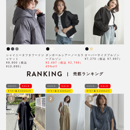
シャイニータフタフードジ
ダンボールシアーノーカラ
オーバーサイズブルゾン
ャケット
ーブルゾン
¥7,270（税込 ¥7,997）
¥9,900（税込
¥2,497（税込 ¥2,746）
¥10,890）
45%off
RANKING
売筋ランキング
|
notch.
SALE
notch.
SALE
notch.
SALE
ﾓｱｵﾌ最大4000off
ﾓｱｵﾌ最大4000off
ﾓｱｵﾌ最大4000off
1
2
3