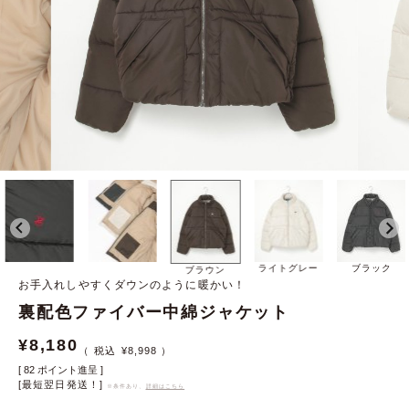
ライトグレー
ブラック
ブラウン
お手入れしやすくダウンのように暖かい！
裏配色ファイバー中綿ジャケット
¥
8,180
¥
8,998
[
82
ポイント進呈 ]
[最短翌日発送！]
※条件あり、
詳細はこちら