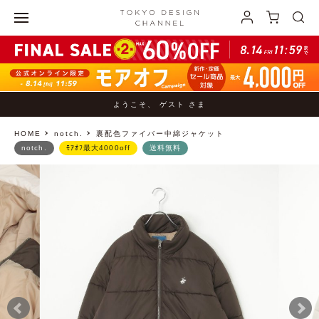
ようこそ、 ゲスト さま
HOME
notch.
裏配色ファイバー中綿ジャケット
notch.
ﾓｱｵﾌ最大4000off
送料無料