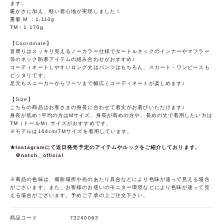
ます。
暖かさに加え、軽い着心地が実現しました！
重量 M ：1,110g
TM：1,170g
【Coordinate】
首周りはスッキリ見えるノーカラー仕様でタートルネックのインナーやマフラー
等のネック防寒アイテムの組み合わせがおすすめ♪
コーディネートしやすいロング丈はパンツはもちろん、スカート・ワンピースも
ピッタリです。
足元もスニーカーからブーツまで幅広くコーディネートが楽しめます♪
【Size】
こちらの商品はお客さまの身長に合わせて着丈がお選びいただけます♪
身長が低め~平均の方はMサイズ、身長が高めの方や、長めの丈で着用したい方は
TM（トールM）サイズがおすすめです。
※モデルは164cm/TMサイズを着用しています。
★Instagramにて近日発売予定のアイテムやルックをご紹介しております。
＠notch._official
※商品の色味は、撮影場所や光のあたり具合などにより色味が違って見える場合
がございます。また、お客様のお使いのモニター環境などにより色味が違って見
える場合がございます。予めご了承の上ご注文下さい。
商品コード
73240063