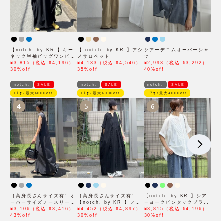
【notch. by KR 】キー
【 notch. by KR 】アシ
シアーデニムオーバーシャ
ネック半袖ビッグワンピー
メサロペット
ツ
ス
¥3,815（税込 ¥4,196）
¥4,133（税込 ¥4,546）
¥2,993（税込 ¥3,292）
30%off
35%off
40%off
notch.
SALE
notch.
SALE
notch.
SALE
ﾓｱｵﾌ最大4000off
ﾓｱｵﾌ最大4000off
ﾓｱｵﾌ最大4000off
4
5
6
［高身長さんサイズ有］オ
［高身長さんサイズ有］
【notch. by KR 】シア
ーバーサイズノースリーブ
【notch. by KR 】フロ
ーヨークピンタックブラウ
ワンピース
¥3,106（税込 ¥3,416）
ント刺繍スキッパーワンピ
¥4,452（税込 ¥4,897）
ス
¥3,815（税込 ¥4,196）
43%off
ース
30%off
30%off