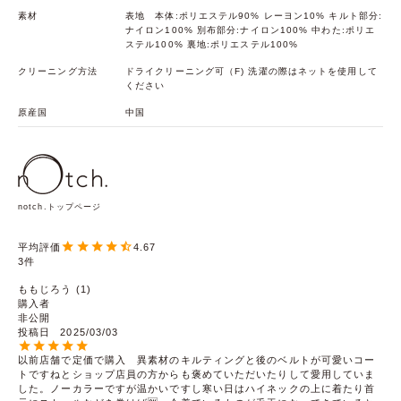
素材
表地 本体:ポリエステル90% レーヨン10% キルト部分:
ナイロン100% 別布部分:ナイロン100% 中わた:ポリエ
ステル100% 裏地:ポリエステル100%
クリーニング方法
ドライクリーニング可（F) 洗濯の際はネットを使用して
ください
原産国
中国
notch.トップページ
4.67
3
ももじろう
1
購入者
非公開
投稿日
2025/03/03
以前店舗で定価で購入　異素材のキルティングと後のベルトが可愛いコー
トですねとショップ店員の方からも褒めていただいたりして愛用していま
した。ノーカラーですが温かいですし寒い日はハイネックの上に着たり首