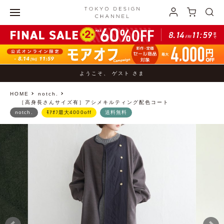
ようこそ、 ゲスト さま
HOME
notch.
［高身長さんサイズ有］アシメキルティング配色コート
notch.
ﾓｱｵﾌ最大4000off
送料無料