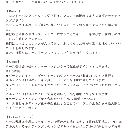
周りと差がつくこと間違いなしの1着となっております！
【Detail】
フロントとバックにキルトを切り替え、フロントは流れるような身頃のカッティ
ングがポイント♪
バックスタイルはシンプルな切替にウエストマークのベルトでスッキリ感を演
出。
袖はゆとりあるドロップショルダーにすることでインナーを選ばす、腕周りのス
トレスを感じさせません。
袖口はたっぷりとタックが入っており、ふっくらした袖が可愛く女性らしいシル
エットを楽しめます♪
また、首回りはノーカラーでスッキリした印象を与えてくれます。
【Color】
ベース色は合わせやすいベーシックカラーで配色がポイントとなります。
全3色展開
★ダークグレイ・・・ダークトーンのグレイベースが着まわしやすさ抜群！
キルティング部分のカーキが少しカジュアルな印象に見せてくれます。
★ブラウン・・・ややグレイががったブラウンはありそうでなかった絶妙ブラウ
ン！
キルティング部分はネイビーで落ち着いた上品な印象に見せてくれます。
★ベージュ・・・シンプル・合わせやすさNo,1鉄板ベージュ！
ベース色とキルティング色を微配色にすることでベージュの柔らかさを最大限に
引き立たせてくれます。
【Fabric/Texture】
ベース素材は杢調のウールタッチで暖かみを感じるキレイ目の表面感に、 カジュ
アル見えするキルティングとのコンビでキレイ目カジュアルな印象となっており