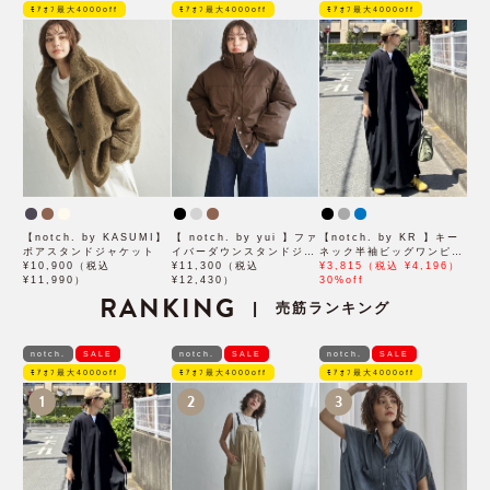
ﾓｱｵﾌ最大4000off
ﾓｱｵﾌ最大4000off
ﾓｱｵﾌ最大4000off
【notch. by KASUMI】
【 notch. by yui 】ファ
【notch. by KR 】キー
ボアスタンドジャケット
イバーダウンスタンドジャ
ネック半袖ビッグワンピー
¥10,900（税込
ケット
¥11,300（税込
ス
¥3,815（税込 ¥4,196）
¥11,990）
¥12,430）
30%off
RANKING
売筋ランキング
|
notch.
SALE
notch.
SALE
notch.
SALE
ﾓｱｵﾌ最大4000off
ﾓｱｵﾌ最大4000off
ﾓｱｵﾌ最大4000off
1
2
3