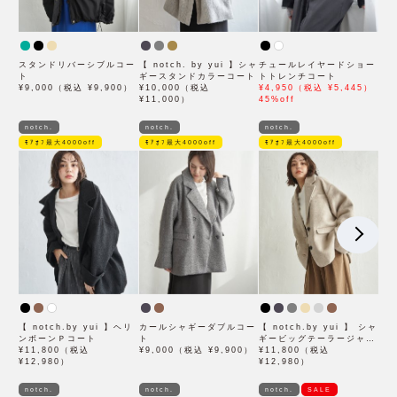
スタンドリバーシブルコー
【 notch. by yui 】シャ
チュールレイヤードショー
ト
ギースタンドカラーコート
トトレンチコート
¥9,000（税込 ¥9,900）
¥10,000（税込
¥4,950（税込 ¥5,445）
¥11,000）
45%off
notch.
notch.
notch.
ﾓｱｵﾌ最大4000off
ﾓｱｵﾌ最大4000off
ﾓｱｵﾌ最大4000off
【 notch.by yui 】ヘリ
カールシャギーダブルコー
【 notch.by yui 】 シャ
ンボーンＰコート
ト
ギービッグテーラージャケ
¥11,800（税込
¥9,000（税込 ¥9,900）
ット
¥11,800（税込
¥12,980）
¥12,980）
notch.
notch.
notch.
SALE