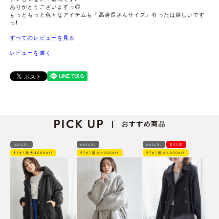
ありがとうございますっ😊

もっともっと色々なアイテムも『高身長さんサイズ』有ったは嬉しいです
すべてのレビューを見る
レビューを書く
PICK UP
おすすめ商品
|
notch.
notch.
notch.
SALE
ﾓｱｵﾌ最大4000off
ﾓｱｵﾌ最大4000off
ﾓｱｵﾌ最大4000off