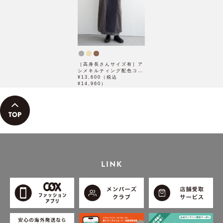
［高身長さんサイズ有］ア
シメキルティング配色コー
ト
¥13,600（税込
¥14,960）
LINK