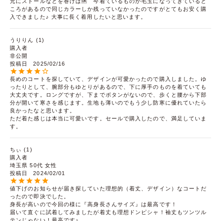
元にストールなどを巻けば🆗　今着ているものが毛玉になってきていると
ころがあるので同じカラーしか残っていなかったのですがとてもお安く購
入できました♪ 大事に長く着用したいと思います。
うりりん
1
購入者
非公開
投稿日
2025/02/16
長めのコートを探していて、デザインが可愛かったので購入しました。ゆ
ったりとして、腕部分もゆとりがあるので、下に厚手のものを着ていても
大丈夫です。ロングですが、下までボタンがないので、歩くと腰から下部
分が開いて寒さを感じます。生地も薄いのでもう少し防寒に優れていたら
良かったなと思います。

ただ着た感じは本当に可愛いです。セールで購入したので、満足していま
す。
ちぃ
1
購入者
埼玉県
50代
女性
投稿日
2024/02/01
値下げのお知らせが届き探していた理想的（着丈、デザイン）なコートだ
ったので即決でした。

身長が高いので今回の様に『高身長さんサイズ』は最高です！

届いて直ぐに試着してみましたが着丈も理想ドンピシャ！袖丈もツンツル
テンじゃない！最高です♪
