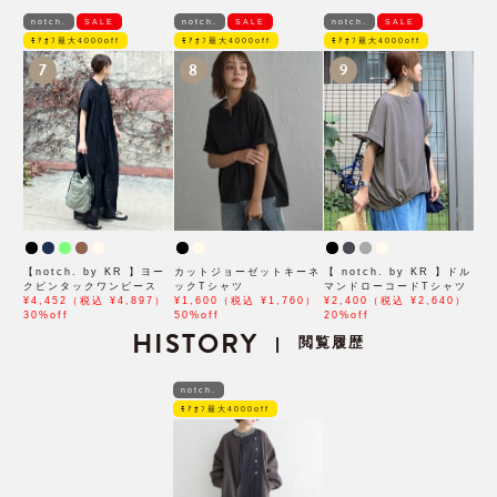
notch.
SALE
notch.
SALE
notch.
SALE
ﾓｱｵﾌ最大4000off
ﾓｱｵﾌ最大4000off
ﾓｱｵﾌ最大4000off
7
8
9
【notch. by KR 】ヨー
カットジョーゼットキーネ
【 notch. by KR 】ドル
クピンタックワンピース
ックTシャツ
マンドローコードTシャツ
¥4,452（税込 ¥4,897）
¥1,600（税込 ¥1,760）
¥2,400（税込 ¥2,640）
30%off
50%off
20%off
HISTORY
閲覧履歴
|
notch.
ﾓｱｵﾌ最大4000off