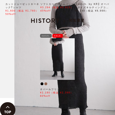
カットジョーゼットキーネ
ソフトカーブデニムパンツ
【notch. by KR】オーバ
ックTシャツ
¥3,294（税込 ¥3,623）
ーサイズキルティングコー
¥1,600（税込 ¥1,760）
45%off
ト
¥8,180（税込 ¥8,998）
50%off
HISTORY
閲覧履歴
|
notch.
SALE
オパールフリンジスカート
¥2,180（税込 ¥2,398）
60%off