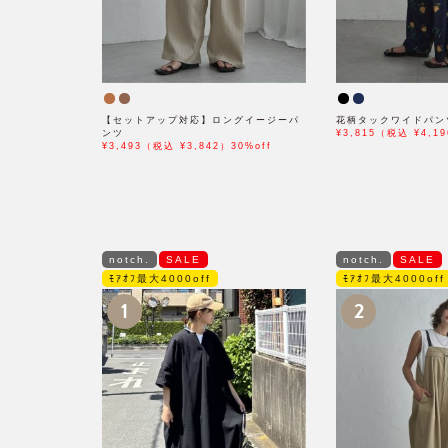
【セットアップ対応】ロングイージーパ
花柄タックワイドパン
ンツ
¥3,815（税込 ¥4,19
¥3,493（税込 ¥3,842）30%off
notch.
SALE
notch.
SALE
ﾓｱｵﾌ最大4000off
ﾓｱｵﾌ最大4000off
1
2