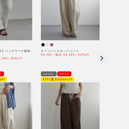
応】パッチワーク風刺
ターンバックタックパンツ
¥4,081（税込 ¥4,489）42%off
,196）30%off
E
notch.
SALE
off
ﾓｱｵﾌ最大4000off