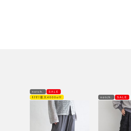
notch.
SALE
ﾓｱｵﾌ最大4000off
notch.
SALE