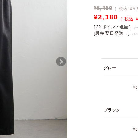
¥
5,450
税込 ¥5,
¥
2,180
[
22
ポイント進呈 ]
【シ
[最短翌日発送！]
※条
グレー
M
ブラック
M