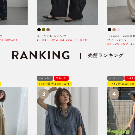
ツ
タックバレルパンツ
【sweet we
6）30%off
¥3,840（税込 ¥4,224）20%off
ワイドパンツ
¥2,725（税込 ¥2
RANKING
|
売筋ランキング
notch.
SALE
notch.
SAL
ﾓｱｵﾌ最大4000off
ﾓｱｵﾌ最大4000
3
4