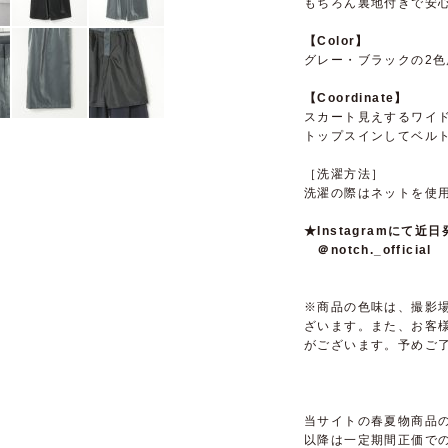
もちろん裏地付きで安
【Color】
グレー・ブラックの2色
【Coordinate】
スカート見えするワイ
トップスインしてベル
［洗濯方法］
洗濯の際はネットを使
★Instagramに
＠notch._official
※商品の色味は、撮影
ざいます。また、お客
がございます。予めご
当サイトの春夏物商品の
以降は一定期間正価で