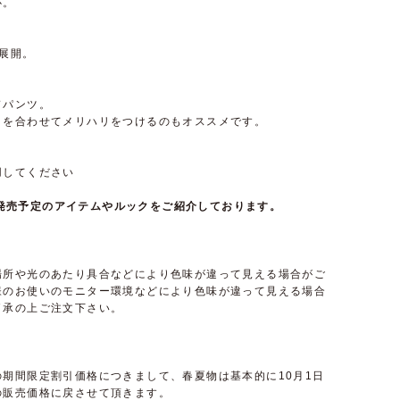
心。
展開。
ドパンツ。
トを合わせてメリハリをつけるのもオススメです。
用してください
て近日発売予定のアイテムやルックをご紹介しております。
場所や光のあたり具合などにより色味が違って見える場合がご
様のお使いのモニター環境などにより色味が違って見える場合
了承の上ご注文下さい。
期間限定割引価格につきまして、春夏物は基本的に10月1日
の販売価格に戻させて頂きます。