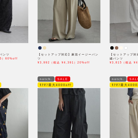
パンツ
【セットアップ対応】麻混イージーパン
【セットアップ対
5）60%off
ツ
繍パンツ
¥3,992（税込 ¥4,391）20%off
¥3,815（税込 ¥4
notch.
SALE
notch.
SAL
ﾓｱｵﾌ最大4000off
ﾓｱｵﾌ最大4000