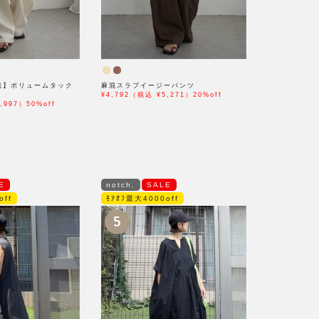
b掲載】ボリュームタック
麻混スラブイージーパンツ
¥4,792（税込 ¥5,271）20%off
,997）50%off
E
notch.
SALE
off
ﾓｱｵﾌ最大4000off
5