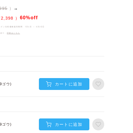
995
→
60%off
¥
2,398
ーズン当初価格販売期間
7月1日 ～ 3月2日
】
件あり、
詳細はこちら
カートに追加
(9ゴウ)
カートに追加
(9ゴウ)