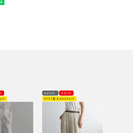
E
notch.
SALE
off
ﾓｱｵﾌ最大4000off