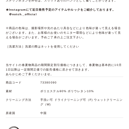
スナップボタンを外せば、スリットありのパンツとして履くことができます。
★Instagramにて近日発売予定のアイテムやルックをご紹介しております。
＠notch._official
※商品の色味は、撮影場所や光のあたり具合などにより色味が違って見える場合
がございます。また、お客様のお使いのモニター環境などにより色味が違って見
える場合がございます。予めご了承の上ご注文下さい。
［洗濯方法］洗濯の際はネットを使用してください
当サイトの春夏物商品の期間限定割引価格につきまして、春夏物は基本的に10月
1日以降は一定期間正価での販売価格に戻させて頂きます。
あらかじめご了承くださいませ。
商品コード
73380090
素材
ポリエステル90% ポリウレタン10%
クリーニング方法
手洗い可 ドライクリーニング可（F) ウェットクリーニン
グ（W)
原産国
中国