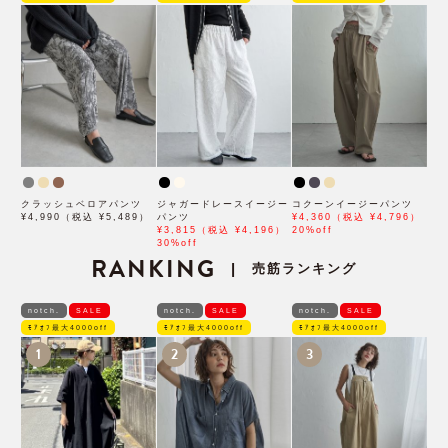
クラッシュベロアパンツ
ジャガードレースイージー
コクーンイージーパンツ
¥4,990（税込 ¥5,489）
パンツ
¥4,360（税込 ¥4,796）
¥3,815（税込 ¥4,196）
20%off
30%off
RANKING
売筋ランキング
|
notch.
SALE
notch.
SALE
notch.
SALE
ﾓｱｵﾌ最大4000off
ﾓｱｵﾌ最大4000off
ﾓｱｵﾌ最大4000off
1
2
3