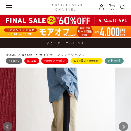
ようこそ、 ゲスト さま
HOME
notch.
サイドラインジャージパンツ
notch.
SALE
¥500クーポン
ﾓｱｵﾌ最大4000off
送料無料