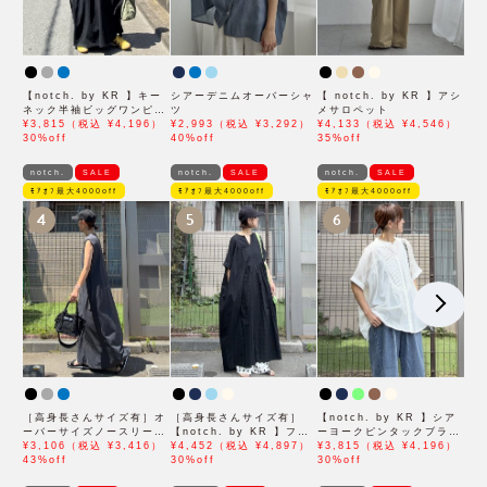
【notch. by KR 】キー
シアーデニムオーバーシャ
【 notch. by KR 】アシ
ネック半袖ビッグワンピー
ツ
メサロペット
ス
¥3,815（税込 ¥4,196）
¥2,993（税込 ¥3,292）
¥4,133（税込 ¥4,546）
30%off
40%off
35%off
notch.
SALE
notch.
SALE
notch.
SALE
ﾓｱｵﾌ最大4000off
ﾓｱｵﾌ最大4000off
ﾓｱｵﾌ最大4000off
4
5
6
［高身長さんサイズ有］オ
［高身長さんサイズ有］
【notch. by KR 】シア
ーバーサイズノースリーブ
【notch. by KR 】フロ
ーヨークピンタックブラウ
ワンピース
¥3,106（税込 ¥3,416）
ント刺繍スキッパーワンピ
¥4,452（税込 ¥4,897）
ス
¥3,815（税込 ¥4,196）
43%off
ース
30%off
30%off