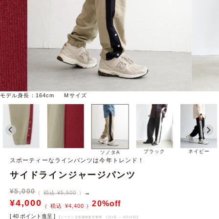
モデル身長：164cm Mサイズ
ブラック
ネイビー
ソノタA
スポーティーなラインパンツは今年トレンド！
サイドラインジャージパンツ
¥
5,000
税込 ¥5,500
→
¥
4,000
20%off
¥
4,400
[
40
ポイント進呈 ]
【シーズン当初価格販売期間
7月1日 ～ 5月13日
】