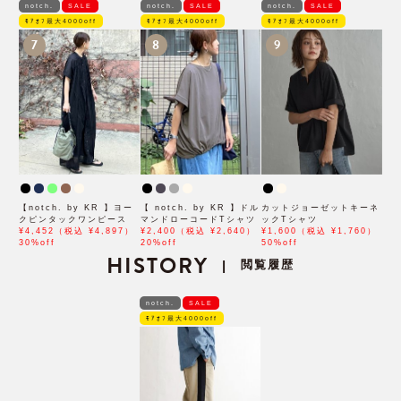
notch.
SALE
notch.
SALE
notch.
SALE
ﾓｱｵﾌ最大4000off
ﾓｱｵﾌ最大4000off
ﾓｱｵﾌ最大4000off
7
8
9
【notch. by KR 】ヨー
【 notch. by KR 】ドル
カットジョーゼットキーネ
クピンタックワンピース
マンドローコードTシャツ
ックTシャツ
¥4,452（税込 ¥4,897）
¥2,400（税込 ¥2,640）
¥1,600（税込 ¥1,760）
30%off
20%off
50%off
HISTORY
閲覧履歴
|
notch.
SALE
ﾓｱｵﾌ最大4000off