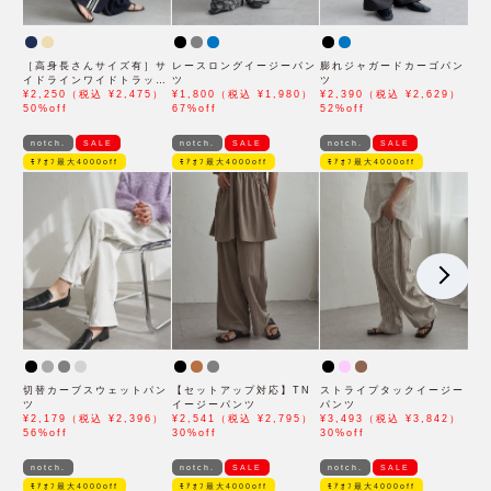
［高身長さんサイズ有］サ
レースロングイージーパン
膨れジャガードカーゴパン
イドラインワイドトラック
ツ
ツ
パンツ
¥2,250（税込 ¥2,475）
¥1,800（税込 ¥1,980）
¥2,390（税込 ¥2,629）
50%off
67%off
52%off
notch.
SALE
notch.
SALE
notch.
SALE
ﾓｱｵﾌ最大4000off
ﾓｱｵﾌ最大4000off
ﾓｱｵﾌ最大4000off
切替カーブスウェットパン
【セットアップ対応】TN
ストライプタックイージー
ツ
イージーパンツ
パンツ
¥2,179（税込 ¥2,396）
¥2,541（税込 ¥2,795）
¥3,493（税込 ¥3,842）
56%off
30%off
30%off
notch.
notch.
SALE
notch.
SALE
ﾓｱｵﾌ最大4000off
ﾓｱｵﾌ最大4000off
ﾓｱｵﾌ最大4000off