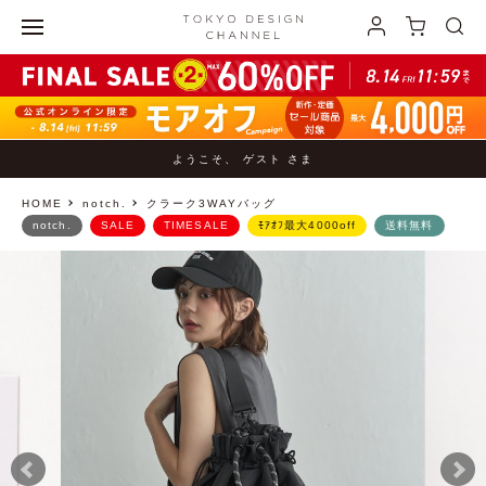
ようこそ、 ゲスト さま
HOME
notch.
クラーク3WAYバッグ
notch.
SALE
TIMESALE
ﾓｱｵﾌ最大4000off
送料無料