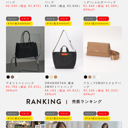
バッグ
バッグ
ッグ/ショルダーバッグ
¥2,430（税込 ¥2,673）
¥3,300（税込 ¥3,630）
¥1,440（税込 ¥1,584）
60%off
notch.
SALE
notch.
SALE
notch.
SALE
ﾓｱｵﾌ最大4000off
ﾓｱｵﾌ最大4000off
ﾓｱｵﾌ最大4000off
アオリトートバッグ
ORANGETAG 撥水
フラップ2WAYスクエアバ
¥2,793（税込 ¥3,072）
2WAYトートバッグ
ッグ
30%off
¥4,193（税込 ¥4,612）
¥2,100（税込 ¥2,310）
30%off
40%off
RANKING
売筋ランキング
|
notch.
SALE
notch.
SALE
notch.
SALE
ﾓｱｵﾌ最大4000off
ﾓｱｵﾌ最大4000off
ﾓｱｵﾌ最大4000off
1
2
3