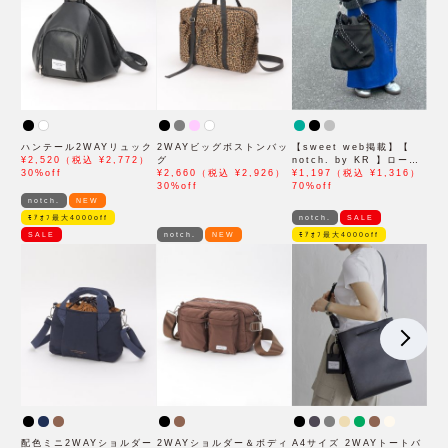
ハンテール2WAYリュック
2WAYビッグボストンバッ
【sweet web掲載】【
¥2,520（税込 ¥2,772）
グ
notch. by KR 】ロープ
30%off
¥2,660（税込 ¥2,926）
ハンドル２ＷＡＹ ＢＡＧ
¥1,197（税込 ¥1,316）
30%off
70%off
notch.
NEW
ﾓｱｵﾌ最大4000off
notch.
SALE
SALE
notch.
NEW
ﾓｱｵﾌ最大4000off
配色ミニ2WAYショルダー
2WAYショルダー＆ボディ
A4サイズ 2WAYトートバ