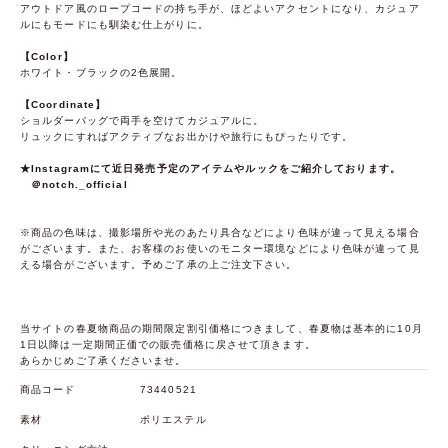
アウトドア風のロープコードの持ち手が、ほどよいアクセントになり、カジュア
ルにもモードにも馴染む仕上がりに。
【Color】
ホワイト・ブラックの2色展開。
【Coordinate】
ショルダーバッグで両手を空けてカジュアルに。
リュックにすればアクティブなお出かけや旅行にもぴったりです。
★Instagramにて近日発売予定のアイテムやルックをご紹介しております。
＠notch._official
※商品の色味は、撮影場所や光のあたり具合などにより色味が違って見える場合
がございます。また、お客様のお使いのモニター環境などにより色味が違って見
える場合がございます。予めご了承の上ご注文下さい。
当サイトの春夏物商品の期間限定割引価格につきまして、春夏物は基本的に10月
1日以降は一定期間正価での販売価格に戻させて頂きます。
あらかじめご了承くださいませ。
商品コード
73440521
素材
ポリエステル