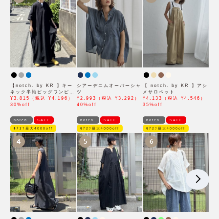
【notch. by KR 】キー
シアーデニムオーバーシャ
【 notch. by KR 】アシ
ネック半袖ビッグワンピー
ツ
メサロペット
ス
¥3,815（税込 ¥4,196）
¥2,993（税込 ¥3,292）
¥4,133（税込 ¥4,546）
30%off
40%off
35%off
notch.
SALE
notch.
SALE
notch.
SALE
ﾓｱｵﾌ最大4000off
ﾓｱｵﾌ最大4000off
ﾓｱｵﾌ最大4000off
4
5
6