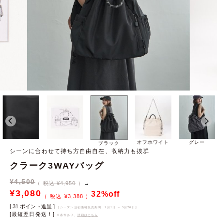
オフホワイト
グレー
ブラック
シーンに合わせて持ち方自由自在、収納力も抜群
クラーク3WAYバッグ
¥
4,500
税込 ¥4,950
→
¥
3,080
32%off
¥
3,388
[
31
ポイント進呈 ]
【シーズン当初価格販売期間
7月1日 ～ 5月26日
】
[最短翌日発送！]
※条件あり、
詳細はこちら