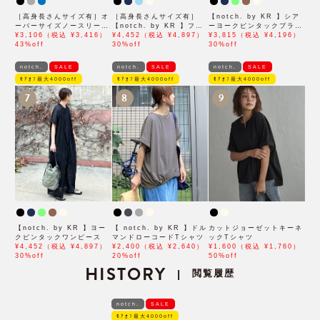
［高身長さんサイズ有］オ
［高身長さんサイズ有］
【notch. by KR 】シア
ーバーサイズノースリーブ
【notch. by KR 】フロ
ーヨークピンタックブラウ
ワンピース
¥3,106（税込 ¥3,416）
ント刺繍スキッパーワンピ
¥4,452（税込 ¥4,897）
ス
¥3,815（税込 ¥4,196）
43%off
ース
30%off
30%off
notch.
SALE
notch.
SALE
notch.
SALE
ﾓｱｵﾌ最大4000off
ﾓｱｵﾌ最大4000off
ﾓｱｵﾌ最大4000off
7
8
9
【notch. by KR 】ヨー
【 notch. by KR 】ドル
カットジョーゼットキーネ
クピンタックワンピース
マンドローコードTシャツ
ックTシャツ
¥4,452（税込 ¥4,897）
¥2,400（税込 ¥2,640）
¥1,600（税込 ¥1,760）
30%off
20%off
50%off
HISTORY
閲覧履歴
|
notch.
SALE
ﾓｱｵﾌ最大4000off