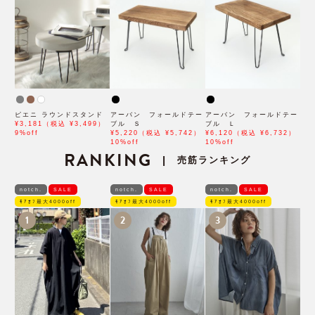
ピエニ ラウンドスタンド
アーバン フォールドテー
アーバン フォールドテー
¥3,181（税込 ¥3,499）
ブル Ｓ
ブル Ｌ
9%off
¥5,220（税込 ¥5,742）
¥6,120（税込 ¥6,732）
10%off
10%off
RANKING
売筋ランキング
|
notch.
SALE
notch.
SALE
notch.
SALE
ﾓｱｵﾌ最大4000off
ﾓｱｵﾌ最大4000off
ﾓｱｵﾌ最大4000off
1
2
3