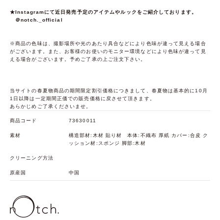
★Instagramにて近日発売予定のアイテムやルックをご紹介しております。
＠notch._official
※商品の色味は、撮影場所や光のあたり具合などにより色味が違って見える場合
がございます。また、お客様のお使いのモニター環境などにより色味が違って見
える場合がございます。予めご了承の上ご注文下さい。
当サイトの春夏物商品の期間限定割引価格につきまして、春夏物は基本的に10月
1日以降は一定期間正価での販売価格に戻させて頂きます。
あらかじめご了承くださいませ。
商品コード
73630011
素材
構造部材:木材 貼り材 本体:不織布 厚紙 カバー:合皮 ク
ッション材:スポンジ 脚部:木材
クリーニング方法
原産国
中国