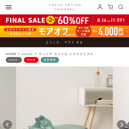
ようこそ、 ゲスト さま
HOME
notch.
ティーア スツール トリケラトプス
notch.
SALE
送料無料