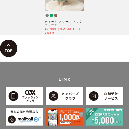
ティーア スツール トリケ
ラトプス
¥2,909（税込 ¥3,199）
9%off
LINK