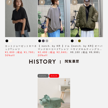
7
8
9
カットジョーゼットキーネ
【 notch. by KR 】ドル
【notch. by KR】オーバ
ックTシャツ
マンドローコードTシャツ
ーサイズキルティングコー
¥1,600（税込 ¥1,760）
¥2,400（税込 ¥2,640）
ト
¥8,180（税込 ¥8,998）
50%off
20%off
HISTORY
閲覧履歴
|
notch.
SALE