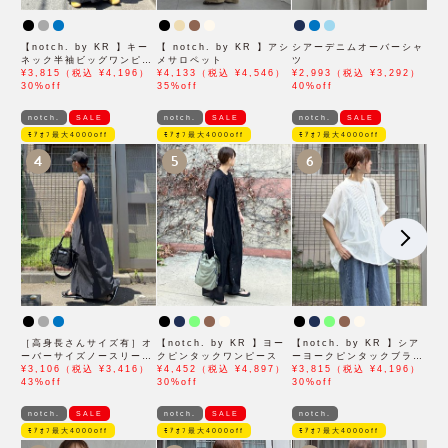
【notch. by KR 】キー
【 notch. by KR 】アシ
シアーデニムオーバーシャ
ネック半袖ビッグワンピー
メサロペット
ツ
ス
¥3,815（税込 ¥4,196）
¥4,133（税込 ¥4,546）
¥2,993（税込 ¥3,292）
30%off
35%off
40%off
notch.
SALE
notch.
SALE
notch.
SALE
ﾓｱｵﾌ最大4000off
ﾓｱｵﾌ最大4000off
ﾓｱｵﾌ最大4000off
4
5
6
［高身長さんサイズ有］オ
【notch. by KR 】ヨー
【notch. by KR 】シア
ーバーサイズノースリーブ
クピンタックワンピース
ーヨークピンタックブラウ
ワンピース
¥3,106（税込 ¥3,416）
¥4,452（税込 ¥4,897）
ス
¥3,815（税込 ¥4,196）
43%off
30%off
30%off
notch.
SALE
notch.
SALE
notch.
ﾓｱｵﾌ最大4000off
ﾓｱｵﾌ最大4000off
ﾓｱｵﾌ最大4000off