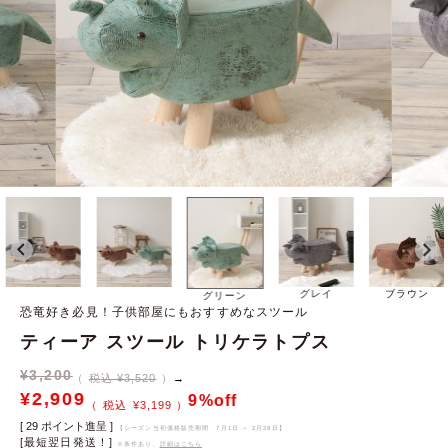
グレイ
ブラウン
グリーン
恐竜好き必見！子供部屋にもおすすめなスツール
ティーア スツール トリケラトプス
¥
3,200
税込 ¥3,520
→
¥
2,909
9%off
¥
3,199
[
29
ポイント進呈 ]
【シーズン当初価格販売期間
7月1日 ～ 2月28日
】
[最短翌日発送！]
※条件あり、
詳細はこちら