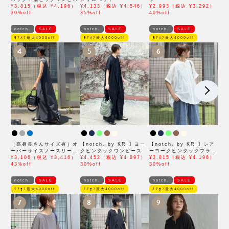
ス
¥3,815（税込 ¥4,196）
¥4,133（税込 ¥4,546）
¥2,993（税込 ¥3,292）
30%off
35%off
40%off
notch.
SALE
notch.
SALE
notch.
SALE
ﾓｱｵﾌ最大4000off
ﾓｱｵﾌ最大4000off
ﾓｱｵﾌ最大4000off
4
5
6
［高身長さんサイズ有］オ
【notch. by KR 】ヨー
【notch. by KR 】シア
ーバーサイズノースリーブ
クピンタックワンピース
ーヨークピンタックブラウ
ワンピース
¥3,106（税込 ¥3,416）
¥4,452（税込 ¥4,897）
ス
¥3,815（税込 ¥4,196）
43%off
30%off
30%off
notch.
SALE
notch.
SALE
notch.
SALE
ﾓｱｵﾌ最大4000off
ﾓｱｵﾌ最大4000off
ﾓｱｵﾌ最大4000off
7
8
9