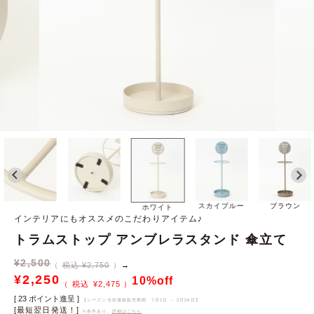
スカイブルー
ブラウン
ホワイト
インテリアにもオススメのこだわりアイテム♪
トラムストップ アンブレラスタンド 傘立て
¥
2,500
税込 ¥2,750
→
¥
2,250
10%off
¥
2,475
[
23
ポイント進呈 ]
【シーズン当初価格販売期間
7月1日 ～ 2月28日
】
[最短翌日発送！]
※条件あり、
詳細はこちら