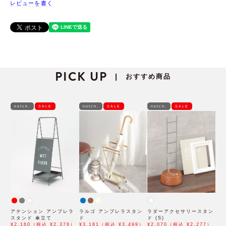
レビューを書く
PICK UP
おすすめ商品
|
notch.
SALE
notch.
SALE
notch.
SALE
アテンション アンブレラ
ラルゴ アンブレラスタン
ラダーアクセサリースタン
スタンド 傘立て
ド
ド (S)
¥2,160（税込 ¥2,376）
¥3,181（税込 ¥3,499）
¥2,070（税込 ¥2,277）