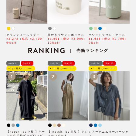
グランディールラダー
蓋付きラウンドボックス
ボワットラウンドケース
¥2,272（税込 ¥2,499）
¥3,591（税込 ¥3,950）
¥1,636（税込 ¥1,799）
9%off
10%off
9%off
RANKING
売筋ランキング
|
notch.
SALE
notch.
SALE
notch.
SALE
ﾓｱｵﾌ最大4000off
ﾓｱｵﾌ最大4000off
ﾓｱｵﾌ最大4000off
1
2
3
【notch. by KR 】キー
【 notch. by KR 】アシ
シアーデニムオーバーシャ
ネック半袖ビッグワンピー
メサロペット
ツ