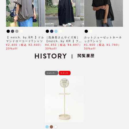
【 notch. by KR 】ドル
［高身長さんサイズ有］
カットジョーゼットキーネ
マンドローコードTシャツ
【notch. by KR 】フロ
ックTシャツ
¥2,400（税込 ¥2,640）
ント刺繍スキッパーワンピ
¥4,452（税込 ¥4,897）
¥1,600（税込 ¥1,760）
20%off
ース
30%off
50%off
HISTORY
閲覧履歴
|
notch.
SALE