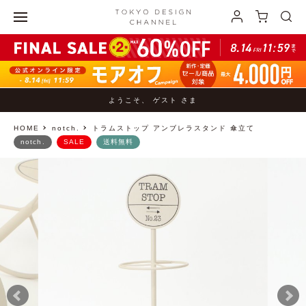
ようこそ、 ゲスト さま
HOME
notch.
トラムストップ アンブレラスタンド 傘立て
notch.
SALE
送料無料