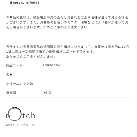
＠notch._official
※商品の色味は、撮影場所や光のあたり具合などにより色味が違って見える場合
がございます。また、お客様のお使いのモニター環境などにより色味が違って見
える場合がございます。予めご了承の上ご注文下さい。
当サイトの春夏物商品の期間限定割引価格につきまして、春夏物は基本的に10月
1日以降は一定期間正価での販売価格に戻させて頂きます。
あらかじめご了承くださいませ。
商品コード
73650004
素材
クリーニング方法
原産国
.:中国
notch.トップページ