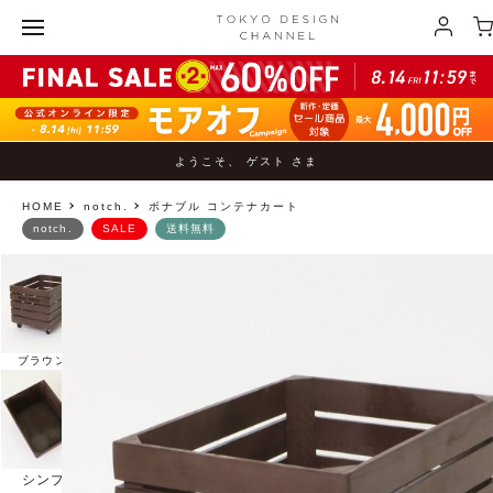
ようこそ、 ゲスト さま
HOME
notch.
ボナブル コンテナカート
notch.
SALE
送料無料
ブラウン
オフホワイト
シンプルで使いやすいキャスター付き収納ボックス