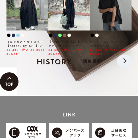
［高身長さんサイズ有］
【notch. by KR 】ヨー
カットジョーゼットキーネ
【notch. by KR 】フロ
クピンタックワンピース
ックTシャツ
ント刺繍スキッパーワンピ
¥4,452（税込 ¥4,897）
¥4,452（税込 ¥4,897）
¥1,600（税込 ¥1,760）
ース
30%off
30%off
50%off
HISTORY
閲覧履歴
|
LINK