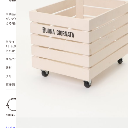
＠notch._official
※商品の色味は、撮影場所や光のあたり具合などにより色味が違って見える場合
がございます。また、お客様のお使いのモニター環境などにより色味が違って見
える場合がございます。予めご了承の上ご注文下さい。
当サイトの春夏物商品の期間限定割引価格につきまして、春夏物は基本的に10月
1日以降は一定期間正価での販売価格に戻させて頂きます。
あらかじめご了承くださいませ。
商品コード
73650038
素材
クリーニング方法
原産国
中国
notch.トップページ
レビューを書く