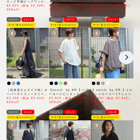
ネック半袖ビッグワンピー
メサロペット
ツ
ス
¥3,815（税込 ¥4,196）
¥4,133（税込 ¥4,546）
¥2,993（税込 ¥3,292）
30%off
35%off
40%off
notch.
SALE
notch.
SALE
notch.
SALE
ﾓｱｵﾌ最大4000off
ﾓｱｵﾌ最大4000off
ﾓｱｵﾌ最大4000off
4
5
6
［高身長さんサイズ有］オ
【notch. by KR 】シア
【 notch. by KR 】ドル
ーバーサイズノースリーブ
ーヨークピンタックブラウ
マンドローコードTシャツ
ワンピース
¥3,106（税込 ¥3,416）
ス
¥3,815（税込 ¥4,196）
¥2,400（税込 ¥2,640）
43%off
30%off
20%off
notch.
SALE
notch.
SALE
notch.
SALE
ﾓｱｵﾌ最大4000off
ﾓｱｵﾌ最大4000off
ﾓｱｵﾌ最大4000off
7
8
9