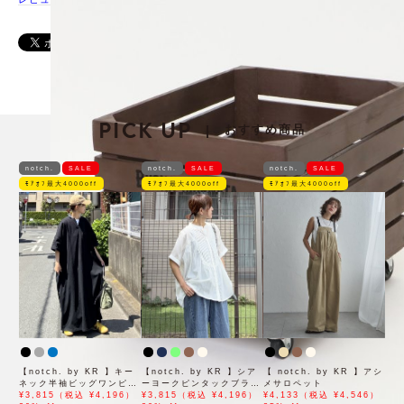
PICK UP
おすすめ商品
|
notch.
SALE
notch.
SALE
notch.
SALE
ﾓｱｵﾌ最大4000off
ﾓｱｵﾌ最大4000off
ﾓｱｵﾌ最大4000off
【notch. by KR 】キー
【notch. by KR 】シア
【 notch. by KR 】アシ
ネック半袖ビッグワンピー
ーヨークピンタックブラウ
メサロペット
ス
¥3,815（税込 ¥4,196）
ス
¥3,815（税込 ¥4,196）
¥4,133（税込 ¥4,546）