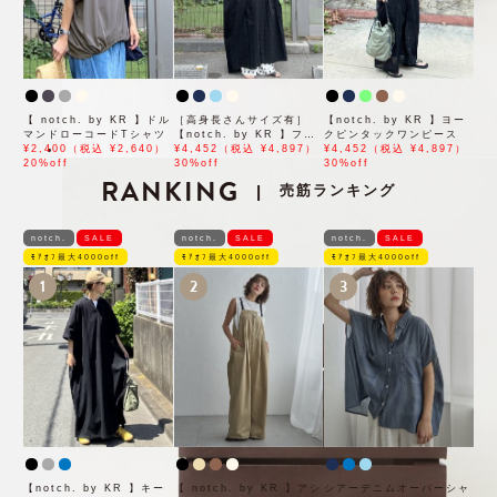
【 notch. by KR 】ドル
［高身長さんサイズ有］
【notch. by KR 】ヨー
マンドローコードTシャツ
【notch. by KR 】フロ
クピンタックワンピース
¥2,400（税込 ¥2,640）
ント刺繍スキッパーワンピ
¥4,452（税込 ¥4,897）
¥4,452（税込 ¥4,897）
20%off
ース
30%off
30%off
RANKING
売筋ランキング
|
notch.
SALE
notch.
SALE
notch.
SALE
ﾓｱｵﾌ最大4000off
ﾓｱｵﾌ最大4000off
ﾓｱｵﾌ最大4000off
1
2
3
【notch. by KR 】キー
【 notch. by KR 】アシ
シアーデニムオーバーシャ