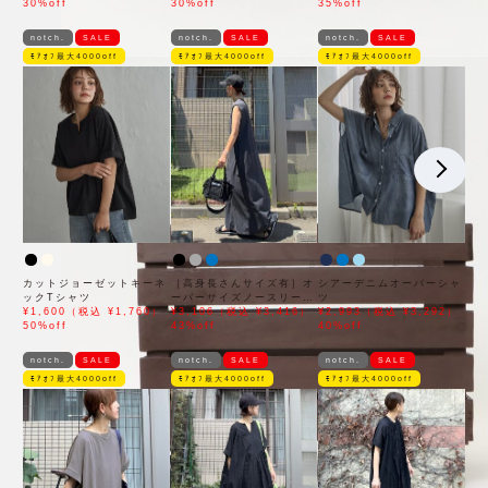
30%off
30%off
35%off
notch.
SALE
notch.
SALE
notch.
SALE
ﾓｱｵﾌ最大4000off
ﾓｱｵﾌ最大4000off
ﾓｱｵﾌ最大4000off
カットジョーゼットキーネ
［高身長さんサイズ有］オ
シアーデニムオーバーシャ
ックTシャツ
ーバーサイズノースリーブ
ツ
¥1,600（税込 ¥1,760）
ワンピース
¥3,106（税込 ¥3,416）
¥2,993（税込 ¥3,292）
50%off
43%off
40%off
notch.
SALE
notch.
SALE
notch.
SALE
ﾓｱｵﾌ最大4000off
ﾓｱｵﾌ最大4000off
ﾓｱｵﾌ最大4000off