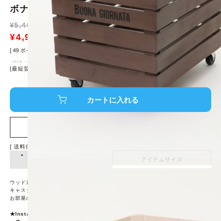
ボナブル コンテナカート
¥
5,400
税込 ¥5,940
→
¥
4,909
9%off
¥
5,399
[
49
ポイント進呈 ]
1月1日 ～ 2月28日
[最短翌日発送！]
※条件あり、
詳細はこちら
店舗在庫を確認する
送料個別
¥
0
アイテム詳細
アイテムサイズ
ウッド素材の温かみのある収納コンテナカート。
キャスター付きで移動も楽々です。
お部屋の収納はもちろん、お庭のガーデニング用品をしまって使うのも◎です。
★Instagramにて近日発売予定のアイテムやルックをご紹介しております。