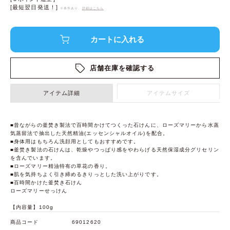
[最短翌日発送！]
※条件あり、
詳細はこちら
店舗在庫を確認する
アイテム詳細
アイテムサイズ
■昔ながらの釜焚き製法で百時間かけてつくった石けんに、ローズマリーから水蒸
気蒸留法で抽出した天然精油(エッセンシャルオイル)を配合。
■身体用はもちろん洗顔用としてもおすすめです。
■釜焚き製法の石けんは、乾燥やつっぱり感をやわらげる天然保湿成分グリセリン
を含んでいます。
■ローズマリー精油特有の草花の香り。
■肌を気持ちよく引き締めるきりっとした洗い上がりです。
■百時間かけた釜焚き石けん
ローズマリーせっけん
【内容量】100g
商品コード
69012620