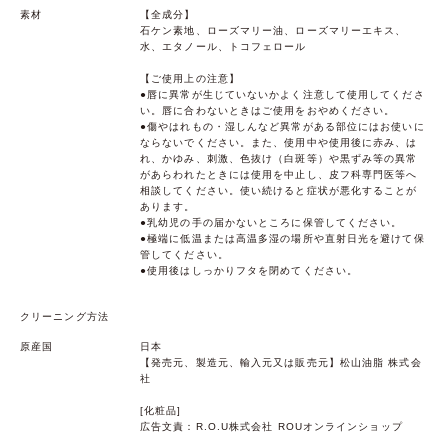
素材
【全成分】
石ケン素地、ローズマリー油、ローズマリーエキス、
水、エタノール、トコフェロール
【ご使用上の注意】
●唇に異常が生じていないかよく注意して使用してくださ
い。唇に合わないときはご使用をおやめください。
●傷やはれもの・湿しんなど異常がある部位にはお使いに
ならないでください。また、使用中や使用後に赤み、は
れ、かゆみ、刺激、色抜け（白斑等）や黒ずみ等の異常
があらわれたときには使用を中止し、皮フ科専門医等へ
相談してください。使い続けると症状が悪化することが
あります。
●乳幼児の手の届かないところに保管してください。
●極端に低温または高温多湿の場所や直射日光を避けて保
管してください。
●使用後はしっかりフタを閉めてください。
クリーニング方法
原産国
日本
【発売元、製造元、輸入元又は販売元】松山油脂 株式会
社
[化粧品]
広告文責：R.O.U株式会社 ROUオンラインショップ