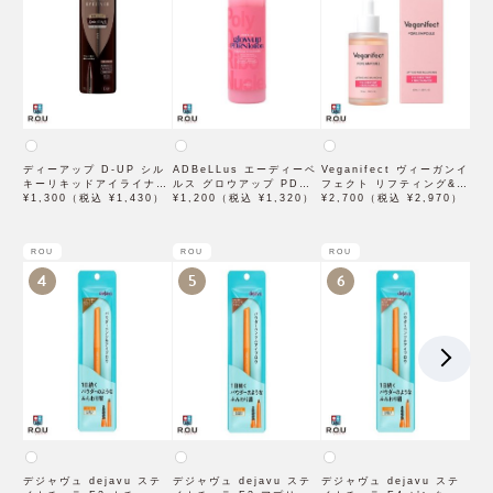
ディーアップ D-UP シル
ADBeLLus エーディーベ
Veganifect ヴィーガンイ
キーリキッドアイライナー
ルス グロウアップ PDRN
フェクト リフティング&バ
WP ブラウンブラック
¥1,300（税込 ¥1,430）
ローション 500mL
¥1,200（税込 ¥1,320）
ランシング フィグチェス
¥2,700（税込 ¥2,970）
トナッツ ポアタイトアン
プル 50mL
ROU
ROU
ROU
4
5
6
デジャヴュ dejavu ステ
デジャヴュ dejavu ステ
デジャヴュ dejavu ステ