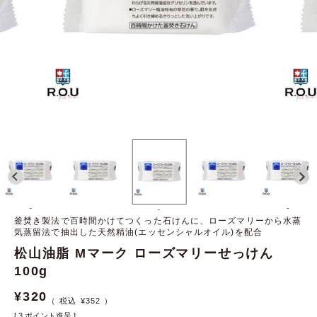
-
-
-
釜焚き製法で百時間かけてつくった石けんに、ローズマリーから水蒸
気蒸留法で抽出した天然精油(エッセンシャルオイル)を配合
松山油脂 Mマーク ローズマリーせっけん
100g
¥
320
¥
352
[
3
ポイント進呈 ]