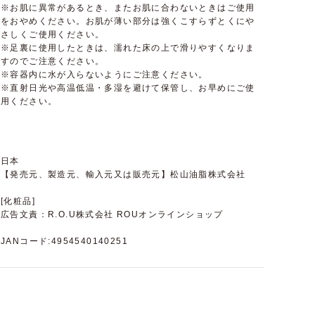
※お肌に異常があるとき、またお肌に合わないときはご使用
をおやめください。お肌が薄い部分は強くこすらずとくにや
さしくご使用ください。
※足裏に使用したときは、濡れた床の上で滑りやすくなりま
すのでご注意ください。
※容器内に水が入らないようにご注意ください。
※直射日光や高温低温・多湿を避けて保管し、お早めにご使
用ください。
日本
【発売元、製造元、輸入元又は販売元】松山油脂株式会社
[化粧品]
広告文責：R.O.U株式会社 ROUオンラインショップ
JANコード:4954540140251