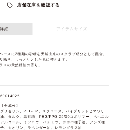
店舗在庫を確認する
詳細
アイテムサイズ
をベースに2種類の砂糖を天然由来のスクラブ成分として配合。
取り除き、しっとりとした肌に整えます。
グラスの天然精油の香り。
69014025
【全成分】
グリセリン、PEG-32、スクロース、ハイブリッドヒマワリ
油、タルク、黒砂糖、PEG/PPG-25/30コポリマー、ベへニル
アルコール、ミツロウ、ハチミツ、ホホバ種子油、アンズ種
子、カオリン、ラベンダー油、レモングラス油