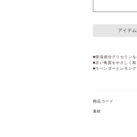
アイテム
■保湿成分グリセリン
■古い角質をやさしく
■ラベンダーとレモン
商品コード
素材