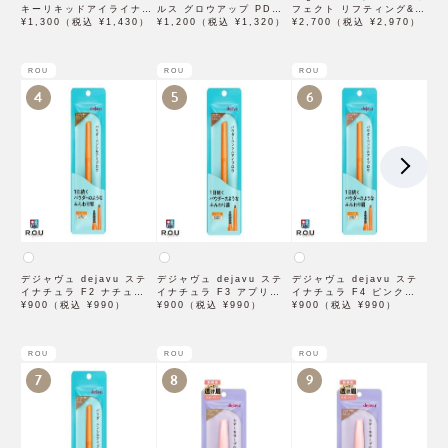
キーリキッドアイライナー
ルス グロウアップ PDRN
フェクト リフティング&バ
WP ブラウンブラック
¥1,300（税込 ¥1,430）
ローション 500mL
¥1,200（税込 ¥1,320）
ランシング フィグチェス
¥2,700（税込 ¥2,970）
トナッツ ポアタイトアン
プル 50mL
ROU
ROU
ROU
4
5
6
デジャヴュ dejavu ステ
デジャヴュ dejavu ステ
デジャヴュ dejavu ステ
イナチュラ F2 ナチュラル
イナチュラ F3 アプリコッ
イナチュラ F4 ピンクベー
ブラウン【アイブロウ】
¥900（税込 ¥990）
トブラウン【アイブロウ】
¥900（税込 ¥990）
ジュ【アイブロウ】【イミ
¥900（税込 ¥990）
【イミュimju】
【イミュimju】
ュimju】
ROU
ROU
ROU
7
8
9