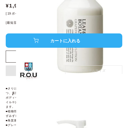
¥
1,900
¥
2,090
[
19
ポイント進呈 ]
[最短翌日発送！]
※条件あり、
詳細はこちら
店舗在庫を確認する
アイテム詳細
アイテムサイズ
■さりげなく息づく植物の恵みを肌と心で感じるリーフ＆ボタニクス。植物が持
つ、素肌をすこやかに保つための有用な成分を取り入れたスキンケアアイテムと
ボディケアアイテムが揃います。すべてのアイテムに天然精油(エッセンシャルオ
イル※)を配合(※芳香成分)。あわただしい日常に心ほぐれるひとときをお届けし
ます。
■植物性エモリエント成分のシア脂とサトウキビ由来のスクワランを配合した、み
ずみずしい質感のボディ用乳液
■角質層のすみずみに潤いを与え、しっとりとやわらかい肌を保ちます。
■グレープフルーツ精油の、気分をリフレッシュしてくれるようなさわやかな香り