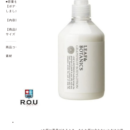
■容量を見直して、使いやすいサイズにしました
【ボディローション】150mLからポンプタイプの300mLへ変更。詰替用もご用意
しました。
【内容量】300mL
【商品規格】
サイズ：(約)65×150×65mm
商品コード
69014776
素材
【全成分】
水(溶媒)、プロパンジオール(保湿、防腐)、グリセリン(保
湿)、スクワラン(エモリエント)、トリ（カプリル酸/カプ
リン酸）グリセリル(エモリエント)、ステアリン酸スクロ
ース(乳化)、ステアリン酸グリセリル(乳化)、シア脂(エモ
リエント)、グレープフルーツ果皮油(賦香)、ビワ葉エキ
ス(肌を整える)、パルミチン酸イソプロピル(エモリエン
ト)、ベヘニルアルコール(エモリエント)、トレハロース
(保湿)、カルナウバロウ(エモリエント)、エチルヘキシル
グリセリン(保湿、防腐)、ステアリン酸PG(乳化)、ステ
アロイルメチルタウリンNa(乳化)、エタノール(溶媒)、ト
コフェロール(品質安定)、アルギニン(pH調整)、カルボマ
ー(質感調整)
【ご使用上の注意】