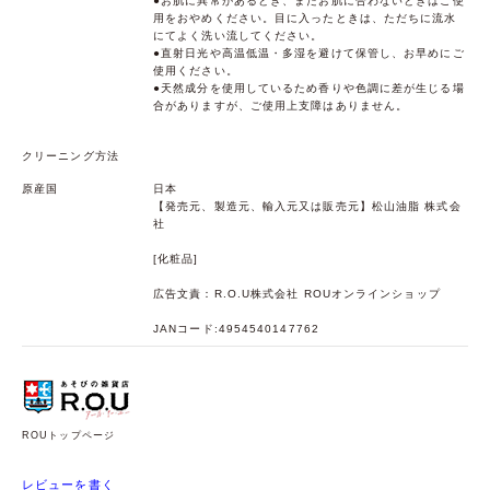
●お肌に異常があるとき、またお肌に合わないときはご使
用をおやめください。目に入ったときは、ただちに流水
にてよく洗い流してください。
●直射日光や高温低温・多湿を避けて保管し、お早めにご
使用ください。
●天然成分を使用しているため香りや色調に差が生じる場
合がありますが、ご使用上支障はありません。
クリーニング方法
原産国
日本
【発売元、製造元、輸入元又は販売元】松山油脂 株式会
社
[化粧品]
広告文責：R.O.U株式会社 ROUオンラインショップ
JANコード:4954540147762
ROUトップページ
レビューを書く