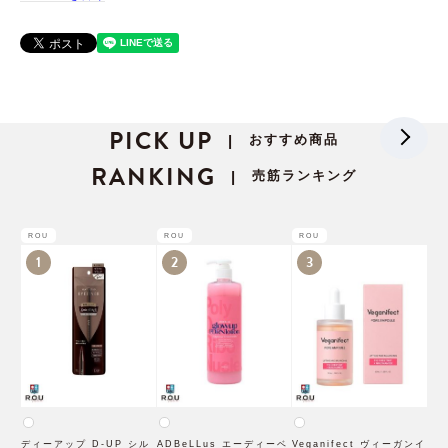
PICK UP
おすすめ商品
|
RANKING
売筋ランキング
|
ROU
ROU
ROU
1
2
3
ディーアップ D-UP シル
ADBeLLus エーディーベ
Veganifect ヴィーガンイ