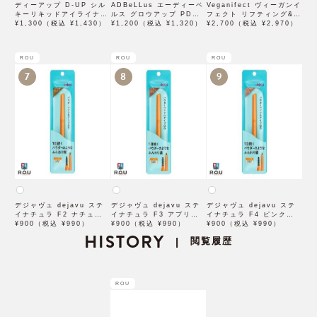
ディーアップ D-UP シル
ADBeLLus エーディーベ
Veganifect ヴィーガンイ
キーリキッドアイライナー
ルス グロウアップ PDRN
フェクト リフティング&バ
WP ブラウンブラック
¥1,300（税込 ¥1,430）
ローション 500mL
¥1,200（税込 ¥1,320）
ランシング フィグチェス
¥2,700（税込 ¥2,970）
トナッツ ポアタイトアン
プル 50mL
ROU
ROU
ROU
7
8
9
デジャヴュ dejavu ステ
デジャヴュ dejavu ステ
デジャヴュ dejavu ステ
イナチュラ F2 ナチュラル
イナチュラ F3 アプリコッ
イナチュラ F4 ピンクベー
ブラウン【アイブロウ】
¥900（税込 ¥990）
トブラウン【アイブロウ】
¥900（税込 ¥990）
ジュ【アイブロウ】【イミ
¥900（税込 ¥990）
【イミュimju】
HISTORY
【イミュimju】
ュimju】
閲覧履歴
|
ROU