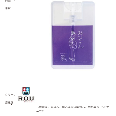
商品コード
69018116
素材
【成分】
エタノール、水、乳酸Na、エンピツビャクシン油、セイ
ヨウネズ果実油、ローズマリー油、イランイラン花油、
ミネラル塩
【ご使用上の注意】
●化粧品ではありませんので、お肌に直接使用しないで下
さい。
●直射日光をさけ、冷暗所に保存してください。
●目に入ったときは水で十分に洗い流してください。
●塩が詰まることがありますので、よく振ってご使用下さ
い。
●天然の精油使用のため香りが薄くなる場合があります。
開封後は早めにご使用下さい。
●スプレーが押されると中身が出てしまいますので、保
管・持ち運びの際は充分ご注意下さい。
●成分に含まれるお塩がノズル内に付着しポンプ詰まりが
発生している場合がございます。その際は噴射口に水を
当て(塩を溶かす目的)ポンプ部分を強く数回プッシュして
いただきますとご使用いただける場合がございます。
クリーニング方法
原産国
日本
【発売元、製造元、輸入元又は販売元】株式会社 マルチ
ニーク