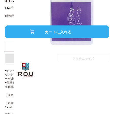
¥
1,200
¥
1,320
[
12
ポイント進呈 ]
[最短翌日発送！]
※条件あり、
詳細はこちら
店舗在庫を確認する
アイテム詳細
アイテムサイズ
■シダーウッド、イランイラン、ローズマリー、ジュニパーベリーなど様々なエッ
センシャルオイルのエネルギッシュな香りを楽しめるルームフレグランススプレ
ーが誕生しました。
■氣概を満たしたいときに、さっとスプレーしてください。
※化粧品ではありませんので、お肌に直接使用しないで下さい。
【商品規格】サイズ:(約)55×87×11
【内容量】
17mL