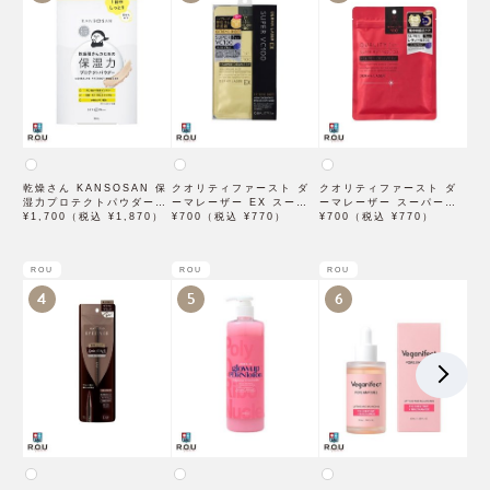
乾燥さん KANSOSAN 保
クオリティファースト ダ
クオリティファースト ダ
湿力プロテクトパウダー
ーマレーザー EX スーパ
ーマレーザー スーパーレ
10g【BCLカンパニー】
¥1,700（税込 ¥1,870）
ー VC100 マスク 1枚入
¥700（税込 ¥770）
チノール100マスク 7枚入
¥700（税込 ¥770）
×3袋
ROU
ROU
ROU
4
5
6