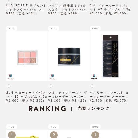
LUV SCENT ラブセント
バイソン 爆汗湯 (ばっか
2aN ベターミーアイパレ
スクラブウォッシュ フラ
んとう) ホットアロマの香
ット 07 ラヴァブル 4.5g
ワーマーケット トライア
¥120（税込 ¥132）
り 60g 入浴剤
¥260（税込 ¥286）
¥2,000（税込 ¥2,200）
ル 7mL
ROU
ROU
ROU
2aN ベターミーアイパレ
クオリティファースト ダ
クオリティファースト ダ
ット 12 バブルガム 4.5g
ーマレーザー スーパーブ
ーマレーザー スーパーブ
¥2,000（税込 ¥2,200）
ラックVC100クリーム
¥2,200（税込 ¥2,420）
ラックVC1ショット 28個
¥2,700（税込 ¥2,970）
RANKING
50g
入
売筋ランキング
|
ROU
ROU
ROU
1
2
3