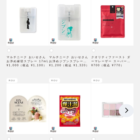
マルチニーク おいせさん
マルチニーク おいせさん
クオリティファースト ダ
お浄め縁切スプレー 17mL
お浄めジブンスプレー
ーマレーザー スーパーレ
¥1,000（税込 ¥1,100）
17mL
¥1,200（税込 ¥1,320）
チノール100マスク 7枚入
¥700（税込 ¥770）
ROU
ROU
ROU