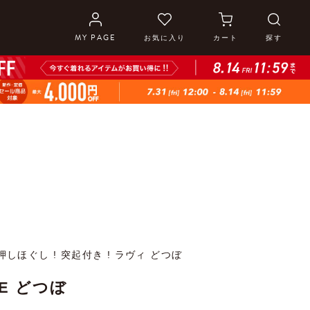
MY PAGE
お気に入り
カート
探す
しほぐし ! 突起付き ! ラヴィ どつぼ
IE どつぼ