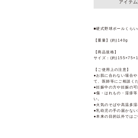
アイテム
■硬式野球ボールくら
【重量】(約)140g
【商品規格】
サイズ：(約)155×75×
【ご使用上の注意】
●お肌に合わない場合
て、医師等にご相談く
●妊娠中の方や妊娠の
●傷・はれもの・湿疹
い。
●火気のそばや高温多
●乳幼児の手の届かな
●本来の目的以外では