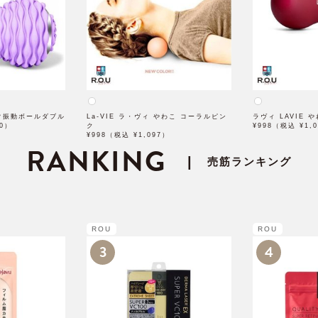
ほぐ振動ボールダブル
La-VIE ラ・ヴィ やわこ コーラルピン
ラヴィ LAVIE 
00）
ク
¥998（税込 ¥1,
¥998（税込 ¥1,097）
RANKING
|
売筋ランキング
ROU
ROU
3
4