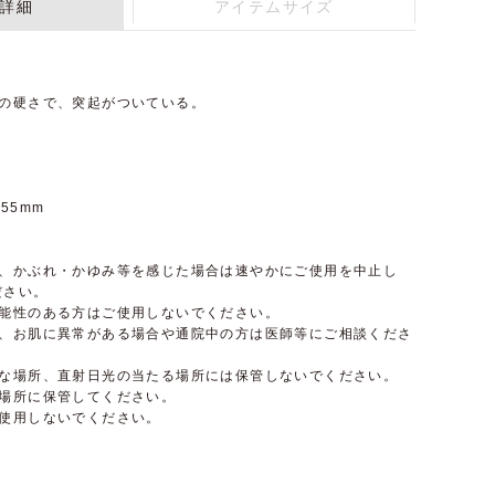
詳細
アイテムサイズ
いの硬さで、突起がついている。
155mm
や、かぶれ・かゆみ等を感じた場合は速やかにご使用を中止し
ださい。
可能性のある方はご使用しないでください。
等、お肌に異常がある場合や通院中の方は医師等にご相談くださ
湿な場所、直射日光の当たる場所には保管しないでください。
い場所に保管してください。
ご使用しないでください。