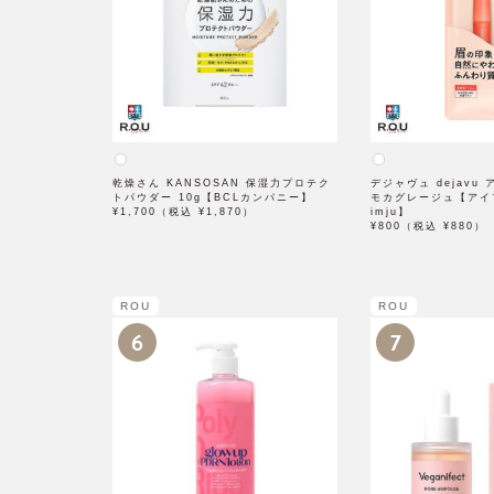
乾燥さん KANSOSAN 保湿力プロテク
デジャヴュ dejavu
トパウダー 10g【BCLカンパニー】
モカグレージュ【アイ
¥1,700（税込 ¥1,870）
imju】
¥800（税込 ¥880）
ROU
ROU
6
7