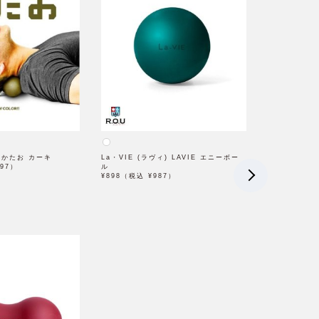
ィ かたお カーキ
La・VIE (ラヴィ) LAVIE エニーボー
097）
ル
¥898（税込 ¥987）