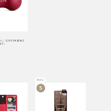
やわこ【2023年新色】
097）
ROU
5