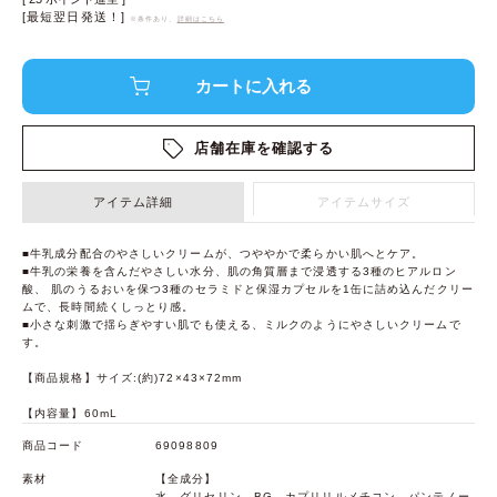
[最短翌日発送！]
※条件あり、
詳細はこちら
店舗在庫を確認する
アイテム詳細
アイテムサイズ
■牛乳成分配合のやさしいクリームが、つややかで柔らかい肌へとケア。
■牛乳の栄養を含んだやさしい水分、肌の角質層まで浸透する3種のヒアルロン
酸、 肌のうるおいを保つ3種のセラミドと保湿カプセルを1缶に詰め込んだクリー
ムで、長時間続くしっとり感。
■小さな刺激で揺らぎやすい肌でも使える、ミルクのようにやさしいクリームで
す。
【商品規格】サイズ:(約)72×43×72mm
【内容量】60mL
商品コード
69098809
素材
【全成分】
水、グリセリン、BG、カプリリルメチコン、パンテノー