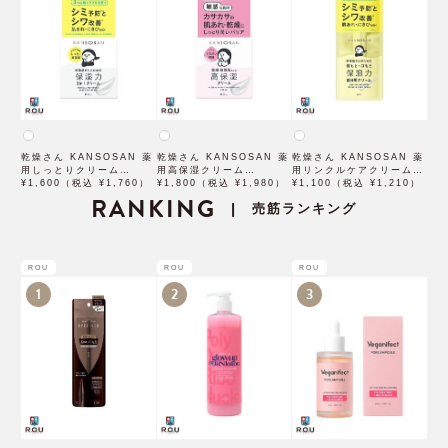
乾燥さん KANSOSAN 薬
乾燥さん KANSOSAN 薬
乾燥さん KANSOSAN 薬
用しっとりクリーム
用高保湿クリーム
用リンクルケアクリーム
50g【医薬部外品】【BCL
¥1,600（税込 ¥1,760）
50g【医薬部外品】【BCL
¥1,800（税込 ¥1,980）
20g【医薬部外品】【BCL
¥1,100（税込 ¥1,210）
カンパニー】
RANKING
カンパニー】
カンパニー】
売筋ランキング
|
ROU
ROU
ROU
1
2
3