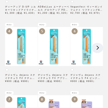
ディーアップ D-UP シル
ADBeLLus エーディーベ
Veganifect ヴィーガンイ
キーリキッドアイライナー
ルス グロウアップ PDRN
フェクト リフティング&バ
WP ブラウンブラック
¥1,300（税込 ¥1,430）
ローション 500mL
¥1,200（税込 ¥1,320）
ランシング フィグチェス
¥2,700（税込 ¥2,970）
トナッツ ポアタイトアン
プル 50mL
ROU
ROU
ROU
4
5
6
デジャヴュ dejavu ステ
デジャヴュ dejavu ステ
デジャヴュ dejavu ステ
イナチュラ F2 ナチュラル
イナチュラ F3 アプリコッ
イナチュラ F4 ピンクベー
ブラウン【アイブロウ】
¥900（税込 ¥990）
トブラウン【アイブロウ】
¥900（税込 ¥990）
ジュ【アイブロウ】【イミ
¥900（税込 ¥990）
【イミュimju】
【イミュimju】
ュimju】
ROU
ROU
ROU
7
8
9