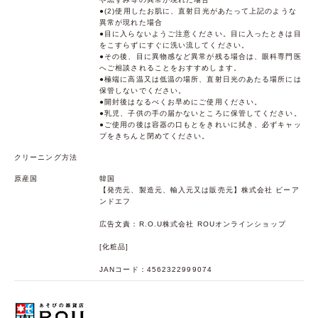
●(2)使用したお肌に、直射日光があたって上記のような
異常が現れた場合
●目に入らないようご注意ください。目に入ったときは目
をこすらずにすぐに洗い流してください。
●その後、目に異物感など異常が残る場合は、眼科専門医
へご相談されることをおすすめします。
●極端に高温又は低温の場所、直射日光のあたる場所には
保管しないでください。
●開封後はなるべくお早めにご使用ください。
●乳児、子供の手の届かないところに保管してください。
●ご使用の後は容器の口もとをきれいに拭き、必ずキャッ
プをきちんと閉めてください。
クリーニング方法
原産国
韓国
【発売元、製造元、輸入元又は販売元】株式会社 ビーア
ンドエフ
広告文責：R.O.U株式会社 ROUオンラインショップ
[化粧品]
JANコード：4562322999074