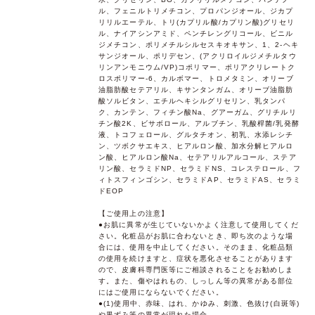
ル、フェニルトリメチコン、プロパンジオール、ジカプ
リリルエーテル、トリ(カプリル酸/カプリン酸)グリセリ
ル、ナイアシンアミド、ペンチレングリコール、ビニル
ジメチコン、ポリメチルシルセスキオキサン、1、2-ヘキ
サンジオール、ポリデセン、(アクリロイルジメチルタウ
リンアンモニウム/VP)コポリマー、ポリアクリレートク
ロスポリマー-6、カルボマー、トロメタミン、オリーブ
油脂肪酸セテアリル、キサンタンガム、オリーブ油脂肪
酸ソルビタン、エチルヘキシルグリセリン、乳タンパ
ク、カンテン、フィチン酸Na、グアーガム、グリチルリ
チン酸2K、ビサボロール、アルブチン、乳酸桿菌/乳発酵
液、トコフェロール、グルタチオン、初乳、水添レシチ
ン、ツボクサエキス、ヒアルロン酸、加水分解ヒアルロ
ン酸、ヒアルロン酸Na、セテアリルアルコール、ステア
リン酸、セラミドNP、セラミドNS、コレステロール、フ
ィトスフィンゴシン、セラミドAP、セラミドAS、セラミ
ドEOP
【ご使用上の注意】
●お肌に異常が生じていないかよく注意して使用してくだ
さい。化粧品がお肌に合わないとき、即ち次のような場
合には、使用を中止してください。そのまま、化粧品類
の使用を続けますと、症状を悪化させることがあります
ので、皮膚科専門医等にご相談されることをお勧めしま
す。また、傷やはれもの、しっしん等の異常がある部位
にはご使用にならないでください。
●(1)使用中、赤味、はれ、かゆみ、刺激、色抜け(白斑等)
や黒ずみ等の異常が現れた場合