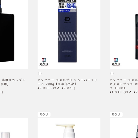
D 薬用スカルプシ
アンファー スカルプD リムーバークリ
アンファー スカ
燥肌用)
ーム 200g【医薬部外品】
ネクストプラス 
】
¥2,600（税込 ¥2,860）
ク 180mL
00）
¥1,940（税込 ¥2
ROU
ROU