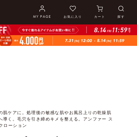
MY PAGE
お気に入り
カート
探す
の肌ケアに。処理後の敏感な肌やお風呂上りの乾燥肌
へ導く。毛穴を引き締めキメを整える。アンファー ス
ックローション