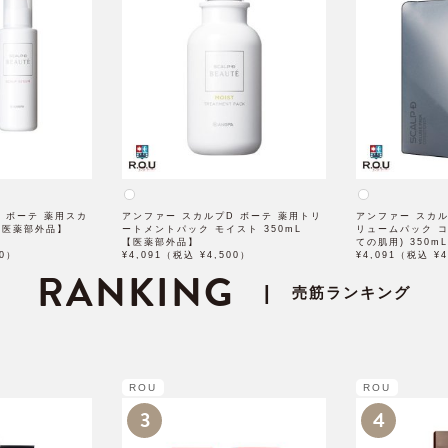
 ボーテ 薬用スカ
アンファー スカルプD ボーテ 薬用トリ
アンファー スカ
 【医薬部外品】
ートメントパック モイスト 350mL
リュームパック コ
【医薬部外品】
ての肌用) 350
00）
¥4,091（税込 ¥4,500）
¥4,091（税込 ¥4
RANKING
|
売筋ランキング
ROU
ROU
3
4