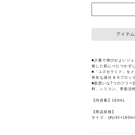
アイテム
■少量で伸びがよいジ
燥した肌にべたつかず
■「ユズセラミド」を
有名な成分 & Kブロッ
■肌思いな7つのフリー
料、シリコン、界面活性
【内容量】180mL
【商品規格】
サイズ：(約)45×180m