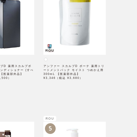
ルプD 薬用スカルプボ
アンファー スカルプD ボーテ 薬用トリ
ンディショナー (すべ
ートメントパック モイスト つめかえ用
mL【医薬部外品】
300mL 【医薬部外品】
,500）
¥3,346（税込 ¥3,680）
ROU
5