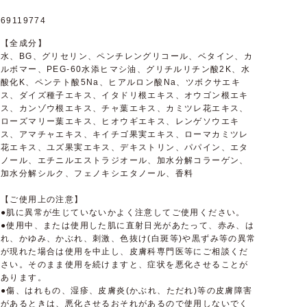
69119774
【全成分】
水、BG、グリセリン、ペンチレングリコール、ベタイン、カ
ルボマー、PEG-60水添ヒマシ油、グリチルリチン酸2K、水
酸化K、ペンテト酸5Na、ヒアルロン酸Na、ツボクサエキ
ス、ダイズ種子エキス、イタドリ根エキス、オウゴン根エキ
ス、カンゾウ根エキス、チャ葉エキス、カミツレ花エキス、
ローズマリー葉エキス、ヒオウギエキス、レンゲソウエキ
ス、アマチャエキス、キイチゴ果実エキス、ローマカミツレ
花エキス、ユズ果実エキス、デキストリン、パパイン、エタ
ノール、エチニルエストラジオール、加水分解コラーゲン、
加水分解シルク、フェノキシエタノール、香料
【ご使用上の注意】
●肌に異常が生じていないかよく注意してご使用ください。
●使用中、または使用した肌に直射日光があたって、赤み、は
れ、かゆみ、かぶれ、刺激、色抜け(白斑等)や黒ずみ等の異常
が現れた場合は使用を中止し、皮膚科専門医等にご相談くだ
さい。そのまま使用を続けますと、症状を悪化させることが
あります。
●傷、はれもの、湿疹、皮膚炎(かぶれ、ただれ)等の皮膚障害
があるときは、悪化させるおそれがあるので使用しないでく