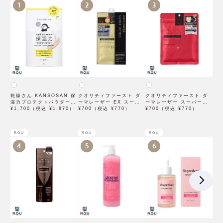
1
2
3
乾燥さん KANSOSAN 保
クオリティファースト ダ
クオリティファースト ダ
湿力プロテクトパウダー
ーマレーザー EX スーパ
ーマレーザー スーパーレ
10g【BCLカンパニー】
¥1,700（税込 ¥1,870）
ー VC100 マスク 1枚入
¥700（税込 ¥770）
チノール100マスク 7枚入
¥700（税込 ¥770）
×3袋
ROU
ROU
ROU
4
5
6