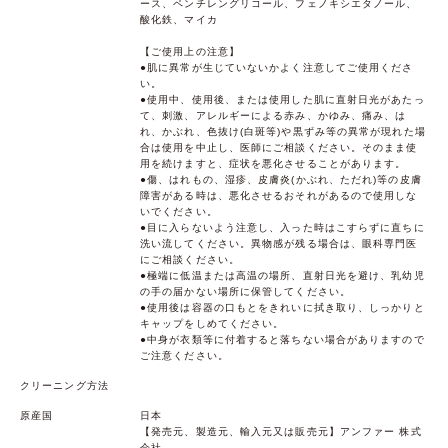
ース、ペンチレングリコール、フェノキシエタノール、
酸化鉄、マイカ
【ご使用上の注意】
●肌に異常が生じていないかよく注意してご使用くださ
い。
●使用中、使用後、または使用した肌に直射日光があたっ
て、刺激、アレルギーによる赤み、かゆみ、痛み、は
れ、かぶれ、色抜け(白斑等)や黒ずみ等の異常が現れた場
合は使用を中止し、医師にご相談ください。そのまま使
用を続けますと、症状を悪化させることがあります。
●傷、はれもの、湿疹、皮膚炎(かぶれ、ただれ)等の皮膚
障害がある時は、悪化させるおそれがあるので使用しな
いでください。
●目に入らないよう注意し、入った時はこすらずに直ちに
洗い流してください。異物感が残る場合は、眼科専門医
にご相談ください。
●極端に低温または高温の場所、直射日光を避け、乳幼児
の手の届かない場所に保管してください。
●使用後は容器の口もとをきれいに拭き取り、しっかりと
キャップをしめてください。
●中身が衣類等に付着すると落ちない場合がありますので
ご注意ください。
クリーニング方法
原産国
日本
【発売元、製造元、輸入元又は販売元】アンファー 株式
会社