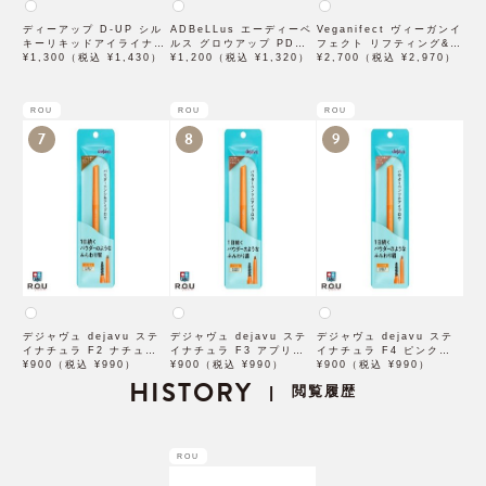
ディーアップ D-UP シル
ADBeLLus エーディーベ
Veganifect ヴィーガンイ
キーリキッドアイライナー
ルス グロウアップ PDRN
フェクト リフティング&バ
WP ブラウンブラック
¥1,300（税込 ¥1,430）
ローション 500mL
¥1,200（税込 ¥1,320）
ランシング フィグチェス
¥2,700（税込 ¥2,970）
トナッツ ポアタイトアン
プル 50mL
ROU
ROU
ROU
7
8
9
デジャヴュ dejavu ステ
デジャヴュ dejavu ステ
デジャヴュ dejavu ステ
イナチュラ F2 ナチュラル
イナチュラ F3 アプリコッ
イナチュラ F4 ピンクベー
ブラウン【アイブロウ】
¥900（税込 ¥990）
トブラウン【アイブロウ】
¥900（税込 ¥990）
ジュ【アイブロウ】【イミ
¥900（税込 ¥990）
【イミュimju】
HISTORY
【イミュimju】
ュimju】
閲覧履歴
|
ROU