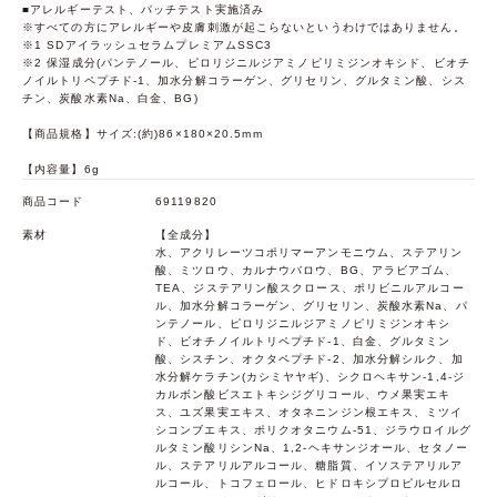
■アレルギーテスト、パッチテスト実施済み
※すべての方にアレルギーや皮膚刺激が起こらないというわけではありません。
※1 SDアイラッシュセラムプレミアムSSC3
※2 保湿成分(パンテノール、ピロリジニルジアミノピリミジンオキシド、ビオチ
ノイルトリペプチド-1、加水分解コラーゲン、グリセリン、グルタミン酸、シス
チン、炭酸水素Na、白金、BG)
【商品規格】サイズ:(約)86×180×20.5mm
【内容量】6g
商品コード
69119820
素材
【全成分】
水、アクリレーツコポリマーアンモニウム、ステアリン
酸、ミツロウ、カルナウバロウ、BG、アラビアゴム、
TEA、ジステアリン酸スクロース、ポリビニルアルコー
ル、加水分解コラーゲン、グリセリン、炭酸水素Na、パ
ンテノール、ピロリジニルジアミノピリミジンオキシ
ド、ビオチノイルトリペプチド-1、白金、グルタミン
酸、シスチン、オクタペプチド-2、加水分解シルク、加
水分解ケラチン(カシミヤヤギ)、シクロヘキサン-1,4-ジ
カルボン酸ビスエトキシジグリコール、ウメ果実エキ
ス、ユズ果実エキス、オタネニンジン根エキス、ミツイ
シコンブエキス、ポリクオタニウム-51、ジラウロイルグ
ルタミン酸リシンNa、1,2-ヘキサンジオール、セタノー
ル、ステアリルアルコール、糖脂質、イソステアリルア
ルコール、トコフェロール、ヒドロキシプロピルセルロ