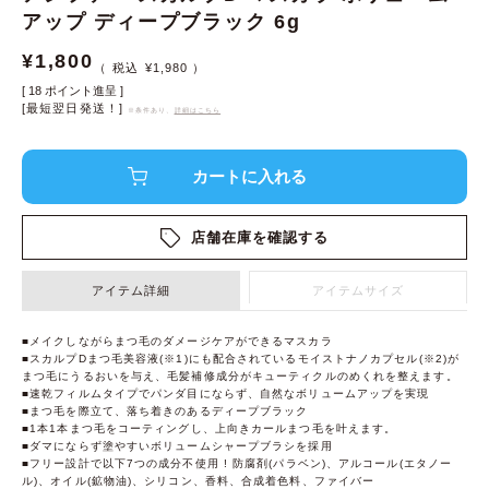
アップ ディープブラック 6g
¥
1,800
¥
1,980
[
18
ポイント進呈 ]
[最短翌日発送！]
※条件あり、
詳細はこちら
店舗在庫を確認する
アイテム詳細
アイテムサイズ
■メイクしながらまつ毛のダメージケアができるマスカラ
■スカルプDまつ毛美容液(※1)にも配合されているモイストナノカプセル(※2)が
まつ毛にうるおいを与え、毛髪補修成分がキューティクルのめくれを整えます。
■速乾フィルムタイプでパンダ目にならず、自然なボリュームアップを実現
■まつ毛を際立て、落ち着きのあるディープブラック
■1本1本まつ毛をコーティングし、上向きカールまつ毛を叶えます。
■ダマにならず塗やすいボリュームシャープブラシを採用
■フリー設計で以下7つの成分不使用 ! 防腐剤(パラベン)、アルコール(エタノー
ル)、オイル(鉱物油)、シリコン、香料、合成着色料、ファイバー