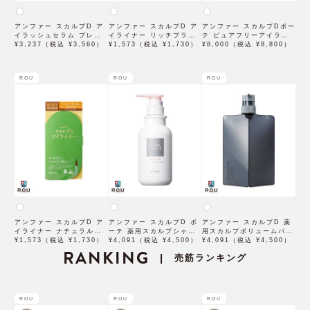
アンファー スカルプD ア
アンファー スカルプD ア
アンファー スカルプDボー
イラッシュセラム プレミ
イライナー リッチブラッ
テ ピュアフリーアイラッ
アム 4mL
¥3,237（税込 ¥3,560）
ク 0.43mL
¥1,573（税込 ¥1,730）
シュセラム プレミアムク
¥8,000（税込 ¥8,800）
イーン 4.5mL
ROU
ROU
ROU
アンファー スカルプD ア
アンファー スカルプD ボ
アンファー スカルプD 薬
イライナー ナチュラルブ
ーテ 薬用スカルプシャン
用スカルプボリュームパッ
ラウン 0.43mL
¥1,573（税込 ¥1,730）
プー ボリューム 350mL
¥4,091（税込 ¥4,500）
ク コンディショナー (す
¥4,091（税込 ¥4,500）
RANKING
【医薬部外品】
べての肌用) 350mL【医
売筋ランキング
|
薬部外品】
ROU
ROU
ROU