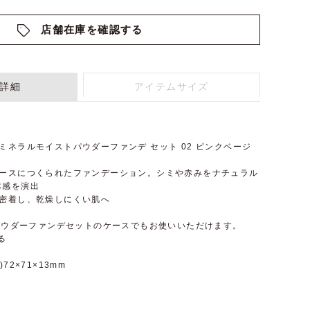
店舗在庫を確認する
詳細
アイテムサイズ
me ミネラルモイストパウダーファンデ セット 02 ピンクベージ
ベースにつくられたファンデーション。シミや赤みをナチュラル
体感を演出
り密着し、乾燥しにくい肌へ
ルパウダーファンデセットのケースでもお使いいただけます。
る
72×71×13mm