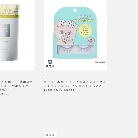
プD ボーテ 薬用スカ
コージー本舗 モモレイコスメティックス
モイスト つめかえ用
アイラッシュ 02 ピンコアイ 1ペア入
部外品】
¥750（税込 ¥825）
,680）
ROU