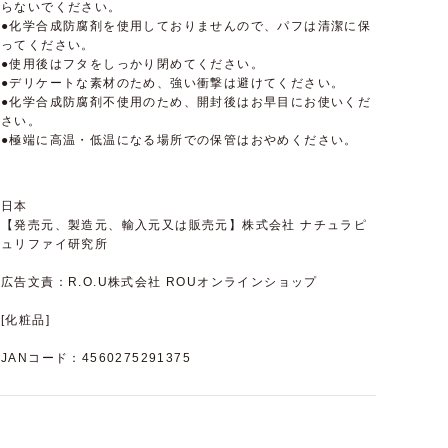
らないでください。
●化学合成防腐剤を使用しておりませんので、パフは清潔に保
ってください。
●使用後はフタをしっかり閉めてください。
●デリケートな素材のため、強い衝撃は避けてください。
●化学合成防腐剤不使用のため、開封後はお早目にお使いくだ
さい。
●極端に高温・低温になる場所での保管はおやめください。
日本
【発売元、製造元、輸入元又は販売元】株式会社 ナチュラピ
ュリファイ研究所
広告文責：R.O.U株式会社 ROUオンラインショップ
[化粧品]
JANコード：4560275291375