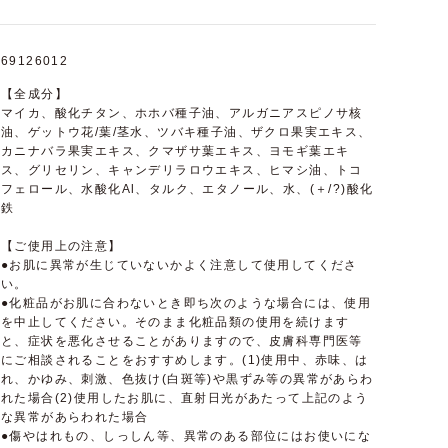
69126012
【全成分】
マイカ、酸化チタン、ホホバ種子油、アルガニアスピノサ核
油、ゲットウ花/葉/茎水、ツバキ種子油、ザクロ果実エキス、
カニナバラ果実エキス、クマザサ葉エキス、ヨモギ葉エキ
ス、グリセリン、キャンデリラロウエキス、ヒマシ油、トコ
フェロール、水酸化Al、タルク、エタノール、水、(＋/?)酸化
鉄
【ご使用上の注意】
●お肌に異常が生じていないかよく注意して使用してくださ
い。
●化粧品がお肌に合わないとき即ち次のような場合には、使用
を中止してください。そのまま化粧品類の使用を続けます
と、症状を悪化させることがありますので、皮膚科専門医等
にご相談されることをおすすめします。(1)使用中、赤味、は
れ、かゆみ、刺激、色抜け(白斑等)や黒ずみ等の異常があらわ
れた場合(2)使用したお肌に、直射日光があたって上記のよう
な異常があらわれた場合
●傷やはれもの、しっしん等、異常のある部位にはお使いにな