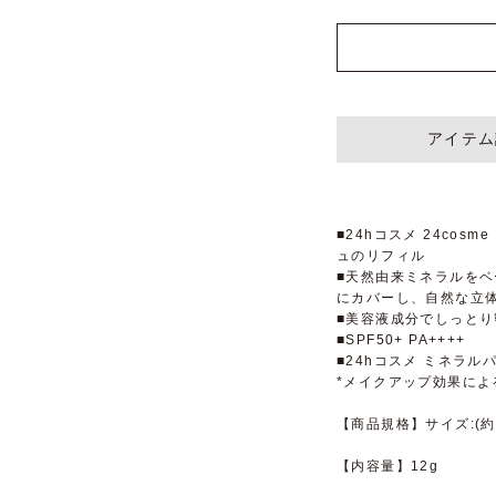
アイテム
■24hコスメ 24cos
ュのリフィル
■天然由来ミネラルを
にカバーし、自然な立
■美容液成分でしっと
■SPF50+ PA++++
■24hコスメ ミネラ
*メイクアップ効果によ
【商品規格】サイズ:(約)
【内容量】12g