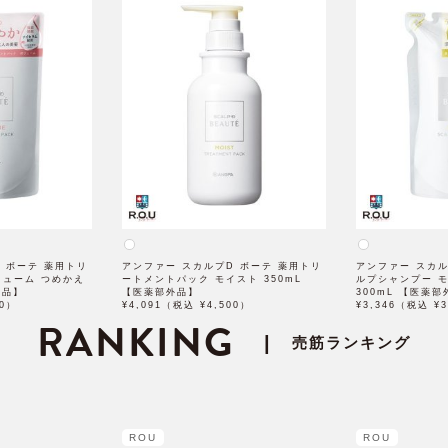
 ボーテ 薬用トリ
アンファー スカルプD ボーテ 薬用トリ
アンファー スカル
リューム つめかえ
ートメントパック モイスト 350mL
ルプシャンプー 
外品】
【医薬部外品】
300mL 【医薬
80）
¥4,091（税込 ¥4,500）
¥3,346（税込 ¥3
RANKING
|
売筋ランキング
ROU
ROU