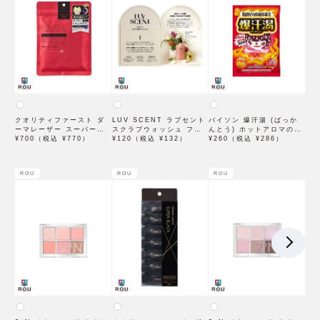
クオリティファースト ダ
LUV SCENT ラブセント
バイソン 爆汗湯 (ばっか
ーマレーザー スーパーレ
スクラブウォッシュ フラ
んとう) ホットアロマの香
チノール100マスク 7枚入
¥700（税込 ¥770）
ワーマーケット トライア
¥120（税込 ¥132）
り 60g 入浴剤
¥260（税込 ¥286）
ル 7mL
ROU
ROU
ROU