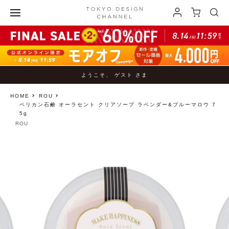
ようこそ、 ゲスト さま
HOME
ROU
ペリカン石鹸 オーラセント クリアソープ ラベンダー&ブルーマロウ 7
5g
ROU