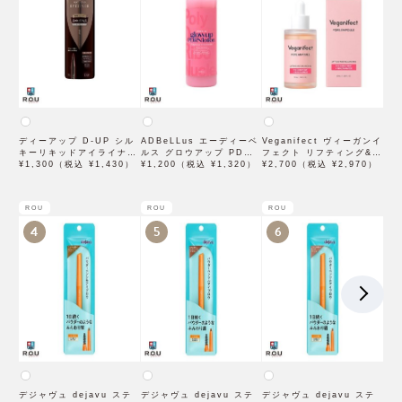
ディーアップ D-UP シル
ADBeLLus エーディーベ
Veganifect ヴィーガンイ
キーリキッドアイライナー
ルス グロウアップ PDRN
フェクト リフティング&バ
WP ブラウンブラック
¥1,300（税込 ¥1,430）
ローション 500mL
¥1,200（税込 ¥1,320）
ランシング フィグチェス
¥2,700（税込 ¥2,970）
トナッツ ポアタイトアン
プル 50mL
ROU
ROU
ROU
4
5
6
デジャヴュ dejavu ステ
デジャヴュ dejavu ステ
デジャヴュ dejavu ステ