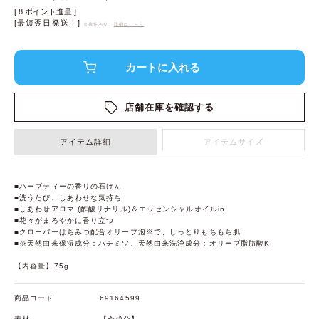
[
8
ポイント進呈 ]
[最短翌日発送！]
※条件あり、
詳細はこちら
店舗在庫を確認する
アイテム詳細
アイテムサイズ
■ハーブティーの香りの石けん
■洗うたび、しあわせな気持ち
■しあわせアロマ (酢酸リナリル)＆エッセンシャルオイルin
■花々がまろやかに香り立つ
■クローバーはちみつ配合オリーブ泡※で、しっとりもちもち肌
■※天然由来保湿成分：ハチミツ、天然由来洗浄成分：オリーブ脂肪酸K
【内容量】75g
商品コード
69164599