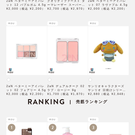
2aN ベターミーアイパレ
クオリティファースト ダ
2aN ベターミーアイパレ
ット 12 バブルガム 4.5g
ーマレーザー スーパーブ
ット 07 ラヴァブル 4.5g
¥2,000（税込 ¥2,200）
ラックVC1ショット 28個
¥2,700（税込 ¥2,970）
¥2,000（税込 ¥2,200）
入
ROU
ROU
ROU
2aN ベターミーアイパレ
2aN デュアルチーク 02
サンリオキャラクターズ
ット 02 フェアリー 4.5g
ラブ・ロージー 9g
サンリオ 日焼けシリーズ
¥2,000（税込 ¥2,200）
¥1,700（税込 ¥1,870）
ぬいぐるみ シナモロール
¥2,680（税込 ¥2,948）
RANKING
SAHI-NG-CN
売筋ランキング
|
ROU
ROU
ROU
1
2
3