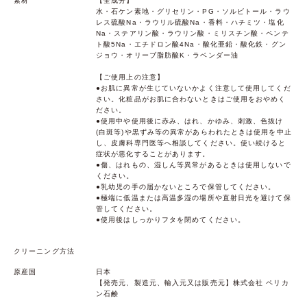
素材
【全成分】
水・石ケン素地・グリセリン・PG・ソルビトール・ラウ
レス硫酸Na・ラウリル硫酸Na・香料・ハチミツ・塩化
Na・ステアリン酸・ラウリン酸・ミリスチン酸・ペンテ
ト酸5Na・エチドロン酸4Na・酸化亜鉛・酸化鉄・グン
ジョウ・オリーブ脂肪酸K・ラベンダー油
【ご使用上の注意】
●お肌に異常が生じていないかよく注意して使用してくだ
さい。化粧品がお肌に合わないときはご使用をおやめく
ださい。
●使用中や使用後に赤み、はれ、かゆみ、刺激、色抜け
(白斑等)や黒ずみ等の異常があらわれたときは使用を中止
し、皮膚科専門医等へ相談してください。使い続けると
症状が悪化することがあります。
●傷、はれもの、湿しん等異常があるときは使用しないで
ください。
●乳幼児の手の届かないところで保管してください。
●極端に低温または高温多湿の場所や直射日光を避けて保
管してください。
●使用後はしっかりフタを閉めてください。
クリーニング方法
原産国
日本
【発売元、製造元、輸入元又は販売元】株式会社 ペリカ
ン石鹸