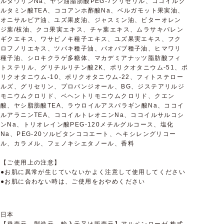
ルタウリンNa、ヤシ油脂肪酸PEG-7グリセリル、ココイルグ
ルタミン酸TEA、ココアンホ酢酸Na、ベルガモット果実油、
オニサルビア油、ユズ果皮油、ジャスミン油、ビターオレン
ジ葉/枝油、クコ果実エキス、チャ葉エキス、ムラサキバレン
ギクエキス、ワサビノキ種子エキス、ユズ果実エキス、フク
ロフノリエキス、ツバキ種子油、バオバブ種子油、ヒマワリ
種子油、シロキクラゲ多糖体、マカデミアナッツ脂肪酸フィ
トステリル、グリチルリチン酸2K、ポリクオタニウム-51、ポ
リクオタニウム-10、ポリクオタニウム-22、フィトステロー
ルズ、グリセリン、プロパンジオール、BG、ジステアリルジ
モニウムクロリド、ベヘントリモニウムクロリド、クエン
酸、ヤシ脂肪酸TEA、ラウロイルアスパラギン酸Na、ココイ
ルアラニンTEA、ココイルトレオニンNa、ココイルサルコシ
ンNa、トリオレイン酸PEG-120メチルグルコース、塩化
Na、PEG-20ソルビタンココエート、ヘキシレングリコー
ル、カラメル、フェノキシエタノール、香料
【ご使用上の注意】
●お肌に異常が生じていないかよく注意して使用してください
●お肌に合わない時は、ご使用をおやめください
日本