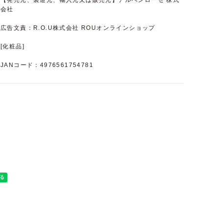
【発売元、製造元、輸入元又は販売元】アルペンローゼ 株式
会社
広告文責：R.O.U株式会社 ROUオンラインショップ
[化粧品]
JANコード：4976561754781