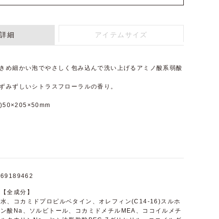
詳細
アイテムサイズ
、きめ細かい泡でやさしく包み込んで洗い上げるアミノ酸系弱酸
みずみずしいシトラスフローラルの香り。
50×205×50mm
69189462
【全成分】
水、コカミドプロピルベタイン、オレフィン(C14-16)スルホ
ン酸Na、ソルビトール、コカミドメチルMEA、ココイルメチ