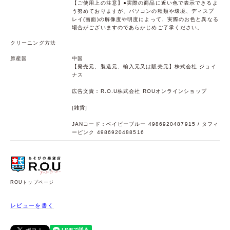
【ご使用上の注意】●実際の商品に近い色で表示できるよ
う努めておりますが、パソコンの種類や環境、ディスプ
レイ(画面)の解像度や明度によって、実際のお色と異なる
場合がございますのであらかじめご了承ください。
クリーニング方法
原産国
中国
【発売元、製造元、輸入元又は販売元】株式会社 ジョイ
ナス
広告文責：R.O.U株式会社 ROUオンラインショップ
[雑貨]
JANコード：ベイビーブルー 4986920487915 / タフィ
ーピンク 4986920488516
ROUトップページ
レビューを書く