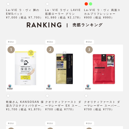
La-VIE ラ・ヴィ 脚の
La・VIE ラヴィ LAVIE
La-VIE ラ・ヴィ 両面ス
EMSパット
筋膜ローラー グリン
カルプリフレッシャー
¥7,000（税込 ¥7,700）
¥1,980（税込 ¥2,178）
¥900（税込 ¥990）
RANKING
売筋ランキング
|
ROU
ROU
ROU
1
2
3
乾燥さん KANSOSAN 保
クオリティファースト ダ
クオリティファースト ダ
湿力プロテクトパウダー
ーマレーザー EX スーパ
ーマレーザー スーパーレ
10g【BCLカンパニー】
¥1,700（税込 ¥1,870）
ー VC100 マスク 1枚入
¥700（税込 ¥770）
チノール100マスク 7枚入
¥700（税込 ¥770）
×3袋
ROU
ROU
ROU