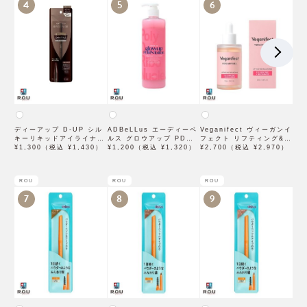
4
5
6
ディーアップ D-UP シル
ADBeLLus エーディーベ
Veganifect ヴィーガンイ
キーリキッドアイライナー
ルス グロウアップ PDRN
フェクト リフティング&バ
WP ブラウンブラック
¥1,300（税込 ¥1,430）
ローション 500mL
¥1,200（税込 ¥1,320）
ランシング フィグチェス
¥2,700（税込 ¥2,970）
トナッツ ポアタイトアン
プル 50mL
ROU
ROU
ROU
7
8
9