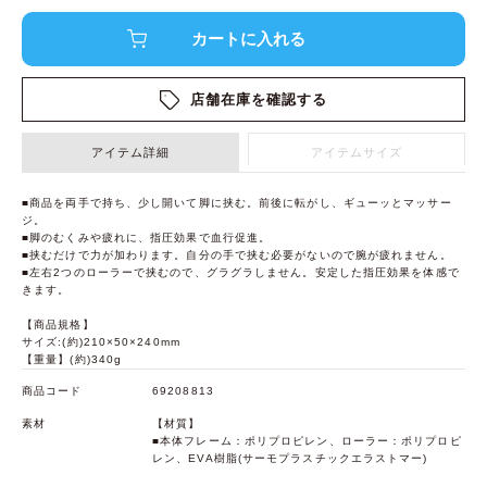
店舗在庫を確認する
アイテム詳細
アイテムサイズ
■商品を両手で持ち、少し開いて脚に挟む。前後に転がし、ギューッとマッサー
ジ。
■脚のむくみや疲れに、指圧効果で血行促進。
■挟むだけで力が加わります。自分の手で挟む必要がないので腕が疲れません。
■左右2つのローラーで挟むので、グラグラしません。安定した指圧効果を体感で
きます。
【商品規格】
サイズ:(約)210×50×240mm
【重量】(約)340g
商品コード
69208813
素材
【材質】
■本体フレーム：ポリプロピレン、ローラー：ポリプロピ
レン、EVA樹脂(サーモプラスチックエラストマー)