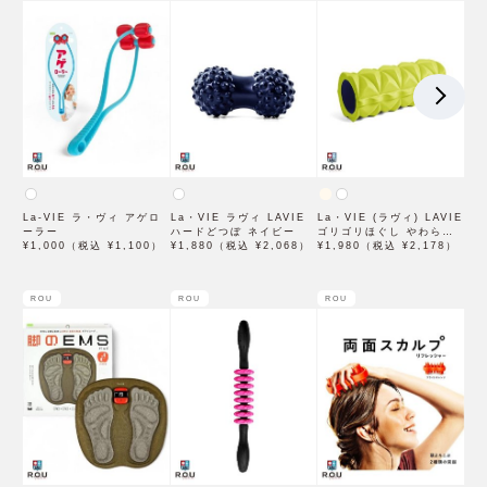
La-VIE ラ・ヴィ アゲロ
La・VIE ラヴィ LAVIE
La・VIE (ラヴィ) LAVIE
ーラー
ハードどつぼ ネイビー
ゴリゴリほぐし やわらか
¥1,000（税込 ¥1,100）
¥1,880（税込 ¥2,068）
め・かため
¥1,980（税込 ¥2,178）
ROU
ROU
ROU