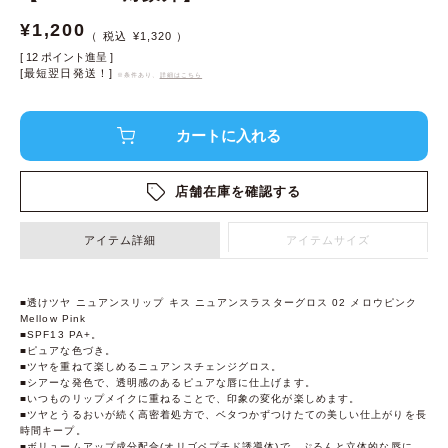
¥
1,200
¥
1,320
[
12
ポイント進呈 ]
[最短翌日発送！]
※条件あり、
詳細はこちら
店舗在庫を確認する
アイテム詳細
アイテムサイズ
■透けツヤ ニュアンスリップ キス ニュアンスラスターグロス 02 メロウピンク
Mellow Pink
■SPF13 PA+。
■ピュアな色づき。
■ツヤを重ねて楽しめるニュアンスチェンジグロス。
■シアーな発色で、透明感のあるピュアな唇に仕上げます。
■いつものリップメイクに重ねることで、印象の変化が楽しめます。
■ツヤとうるおいが続く高密着処方で、ベタつかずつけたての美しい仕上がりを長
時間キープ。
■ボリュームアップ成分配合(オリゴペプチド誘導体)で、ぷるんと立体的な唇に。