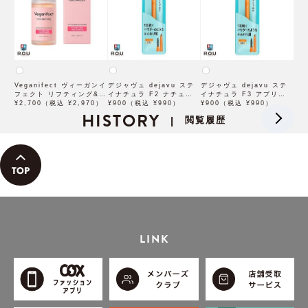
Veganifect ヴィーガンイ
デジャヴュ dejavu ステ
デジャヴュ dejavu ステ
フェクト リフティング&バ
イナチュラ F2 ナチュラル
イナチュラ F3 アプリコッ
ランシング フィグチェス
¥2,700（税込 ¥2,970）
ブラウン【アイブロウ】
¥900（税込 ¥990）
トブラウン【アイブロウ】
¥900（税込 ¥990）
トナッツ ポアタイトアン
HISTORY
【イミュimju】
【イミュimju】
閲覧履歴
|
プル 50mL
LINK