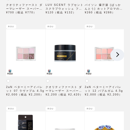
クオリティファースト ダ
LUV SCENT ラブセント
バイソン 爆汗湯 (ばっか
ーマレーザー スーパーレ
スクラブウォッシュ フラ
んとう) ホットアロマの香
チノール100マスク 7枚入
¥700（税込 ¥770）
ワーマーケット トライア
¥120（税込 ¥132）
り 60g 入浴剤
¥260（税込 ¥286）
ル 7mL
ROU
ROU
ROU
2aN ベターミーアイパレ
クオリティファースト ダ
2aN ベターミーアイパレ
ット 07 ラヴァブル 4.5g
ーマレーザー スーパーブ
ット 12 バブルガム 4.5g
¥2,000（税込 ¥2,200）
ラックVC100クリーム
¥2,200（税込 ¥2,420）
¥2,000（税込 ¥2,200）
50g
ROU
ROU
ROU