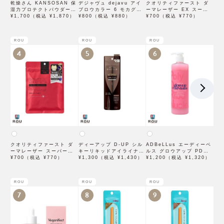
乾燥さん KANSOSAN 保
デジャヴュ dejavu アイ
クオリティファースト ダ
湿力プロテクトパウダー
ブロウカラー 6 モカグレ
ーマレーザー EX スーパ
10g【BCLカンパニー】
¥1,700（税込 ¥1,870）
ージュ【アイブロウ】【イ
¥800（税込 ¥880）
ー VC100 マスク 1枚入
¥700（税込 ¥770）
ミュimju】
×3袋
ROU
ROU
ROU
4
5
6
クオリティファースト ダ
ディーアップ D-UP シル
ADBeLLus エーディーベ
ーマレーザー スーパーレ
キーリキッドアイライナー
ルス グロウアップ PDRN
チノール100マスク 7枚入
¥700（税込 ¥770）
WP ブラウンブラック
¥1,300（税込 ¥1,430）
ローション 500mL
¥1,200（税込 ¥1,320）
ROU
ROU
ROU
7
8
9