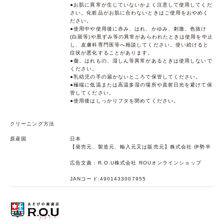
●お肌に異常が生じていないかよく注意して使用してくだ
さい。化粧品がお肌に合わないときはご使用をおやめく
ださい。
●使用中や使用後に赤み、はれ、かゆみ、刺激、色抜け
(白斑等)や黒ずみ等の異常があらわれたときは使用を中止
し、皮膚科専門医等へ相談してください。使い続けると
症状が悪化することがあります。
●傷、はれもの、湿しん等異常があるときは使用しないで
ください。
●乳幼児の手の届かないところで保管してください。
●極端に低温または高温多湿の場所や直射日光を避けて保
管してください。
●使用後はしっかりフタを閉めてください。
クリーニング方法
原産国
日本
【発売元、製造元、輸入元又は販売元】株式会社 伊勢半
広告文責：R.O.U株式会社 ROUオンラインショップ
JANコード:4901433007955