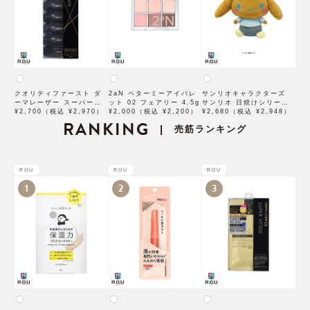
クオリティファースト ダ
2aN ベターミーアイパレ
サンリオキャラクターズ
ーマレーザー スーパーブ
ット 02 フェアリー 4.5g
サンリオ 日焼けシリーズ
ラックVC1ショット 28個
¥2,700（税込 ¥2,970）
¥2,000（税込 ¥2,200）
ぬいぐるみ シナモロール
¥2,680（税込 ¥2,948）
入
RANKING
SAHI-NG-CN
売筋ランキング
|
ROU
ROU
ROU
1
2
3