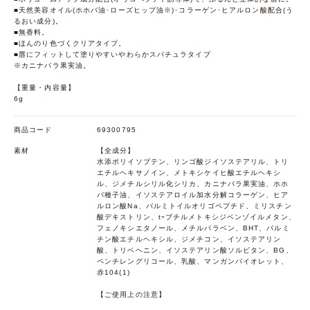
■天然美容オイル(ホホバ油･ローズヒップ油※)･コラーゲン･ヒアルロン酸配合(う
るおい成分)。
■無香料。
■ほんのり色づくクリアタイプ。
■唇にフィットして塗りやすいやわらかスパチュラタイプ
※カニナバラ果実油。
【重量・内容量】
6g
商品コード
69300795
素材
【全成分】
水添ポリイソブテン、リンゴ酸ジイソステアリル、トリ
エチルヘキサノイン、メトキシケイヒ酸エチルヘキシ
ル、ジメチルシリル化シリカ、カニナバラ果実油、ホホ
バ種子油、イソステアロイル加水分解コラーゲン、ヒア
ルロン酸Na、パルミトイルオリゴペプチド、ミリスチン
酸デキストリン、tｰブチルメトキシジベンゾイルメタン、
フェノキシエタノール、メチルパラベン、BHT、パルミ
チン酸エチルヘキシル、ジメチコン、イソステアリン
酸、トリベヘニン、イソステアリン酸ソルビタン、BG、
ペンチレングリコール、乳酸、マンガンバイオレット、
赤104(1)
【ご使用上の注意】