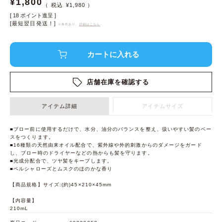
¥
1,800
¥
1,980
[
18
ポイント進呈 ]
[最短翌日発送！]
※条件あり、
詳細はこちら
店舗在庫を確認する
アイテム詳細
アイテムサイズ
■ブロー前に使用するだけで、水分、油分のバランスを整え、扱いやすい髪のベー
スをつくります。
■16種類の天然由来オイル配合で、紫外線や外的刺激からのダメージをガード
し、ブロー時のドライヤーなどの熱からも髪を守ります。
■光成分配合で、ツヤ髪をキープします。
■ペルシャローズとムスクのほのかな香り
【商品規格】サイズ:(約)45×210×45mm
【内容量】
210mL