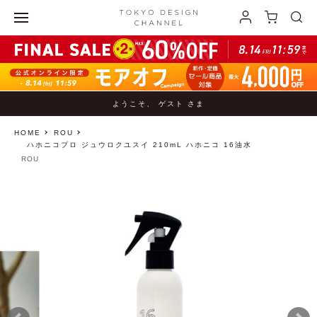
ようこそ、 ゲスト さま
HOME
ROU
ハホニコプロ ジュウロクユスイ 210mL ハホニコ 16油水
ROU