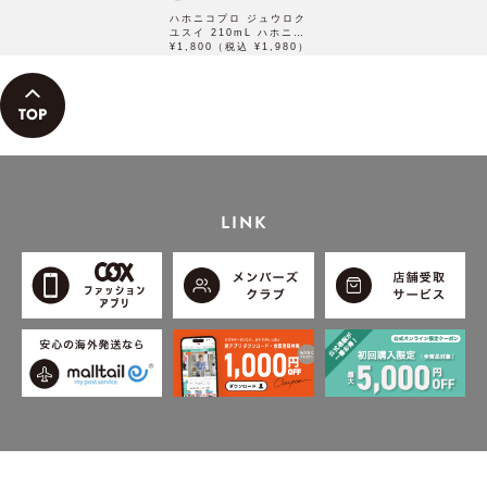
ハホニコプロ ジュウロク
ユスイ 210mL ハホニコ
16油水
¥1,800（税込 ¥1,980）
LINK