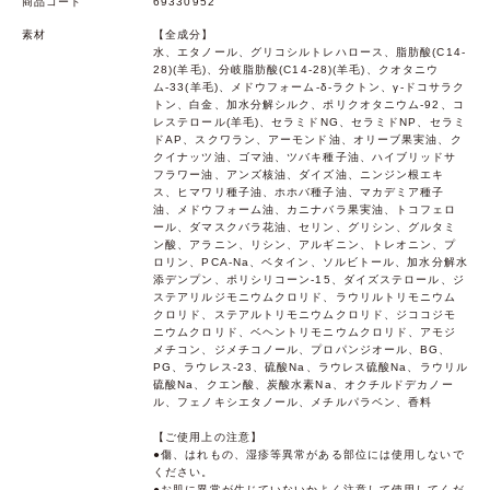
商品コード
69330952
素材
【全成分】
水、エタノール、グリコシルトレハロース、脂肪酸(C14-
28)(羊毛)、分岐脂肪酸(C14-28)(羊毛)、クオタニウ
ム-33(羊毛)、メドウフォーム-δ-ラクトン、γ-ドコサラク
トン、白金、加水分解シルク、ポリクオタニウム-92、コ
レステロール(羊毛)、セラミドNG、セラミドNP、セラミ
ドAP、スクワラン、アーモンド油、オリーブ果実油、ク
クイナッツ油、ゴマ油、ツバキ種子油、ハイブリッドサ
フラワー油、アンズ核油、ダイズ油、ニンジン根エキ
ス、ヒマワリ種子油、ホホバ種子油、マカデミア種子
油、メドウフォーム油、カニナバラ果実油、トコフェロ
ール、ダマスクバラ花油、セリン、グリシン、グルタミ
ン酸、アラニン、リシン、アルギニン、トレオニン、プ
ロリン、PCA-Na、ベタイン、ソルビトール、加水分解水
添デンプン、ポリシリコーン-15、ダイズステロール、ジ
ステアリルジモニウムクロリド、ラウリルトリモニウム
クロリド、ステアルトリモニウムクロリド、ジココジモ
ニウムクロリド、ベヘントリモニウムクロリド、アモジ
メチコン、ジメチコノール、プロパンジオール、BG、
PG、ラウレス-23、硫酸Na、ラウレス硫酸Na、ラウリル
硫酸Na、クエン酸、炭酸水素Na、オクチルドデカノー
ル、フェノキシエタノール、メチルパラベン、香料
【ご使用上の注意】
●傷、はれもの、湿疹等異常がある部位には使用しないで
ください。
●お肌に異常が生じていないかよく注意して使用してくだ