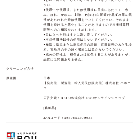
さい。
●使用中や使用後、または使用後に日光にあたって、赤
み、はれ、かゆみ、刺激、色抜け(白斑等)や黒ずみ等の異
常があらわれた時は使用を中止してください。そのまま
使用を続けると悪化することがありますので皮膚科専門
医等へのご相談をおすすめします。
●目に入った時はすぐに洗い流してください。
●本品使用法以外の使用はしないでください。
●極端に低温または高温多湿の場所、直射日光のあたる場
所、乳幼児の手の届く場所には置かないでください。
●成分の特性上、褪色または変色することがありますが、
品質には問題ありません。
クリーニング方法
原産国
日本
【発売元、製造元、輸入元又は販売元】株式会社 ハホニ
コ
広告文責：R.O.U株式会社 ROUオンラインショップ
[化粧品]
JANコード：4580641209933