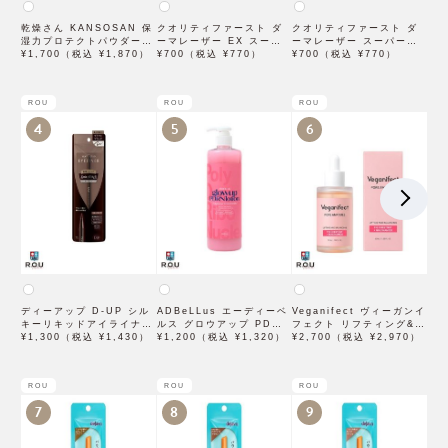
乾燥さん KANSOSAN 保
クオリティファースト ダ
クオリティファースト ダ
湿力プロテクトパウダー
ーマレーザー EX スーパ
ーマレーザー スーパーレ
10g【BCLカンパニー】
¥1,700（税込 ¥1,870）
ー VC100 マスク 1枚入
¥700（税込 ¥770）
チノール100マスク 7枚入
¥700（税込 ¥770）
×3袋
ROU
ROU
ROU
4
5
6
ディーアップ D-UP シル
ADBeLLus エーディーベ
Veganifect ヴィーガンイ
キーリキッドアイライナー
ルス グロウアップ PDRN
フェクト リフティング&バ
WP ブラウンブラック
¥1,300（税込 ¥1,430）
ローション 500mL
¥1,200（税込 ¥1,320）
ランシング フィグチェス
¥2,700（税込 ¥2,970）
トナッツ ポアタイトアン
プル 50mL
ROU
ROU
ROU
7
8
9