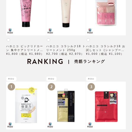
ハホニコ ビックリドカー
ハホニコ コラシルク18 ト
ハホニコ コラシルク18 お
ン 集中ケアトリートメン
リートメント 250g
試しセット (シャンプー
ト レディサボンの香り
¥1,800（税込 ¥1,980）
¥2,700（税込 ¥2,970）
10mL、トリートメント
¥1,000（税込 ¥1,100）
100g
RANKING
10mL、 ヒートインオイル
売筋ランキング
|
1mL) 各3包
ROU
ROU
ROU
1
2
3