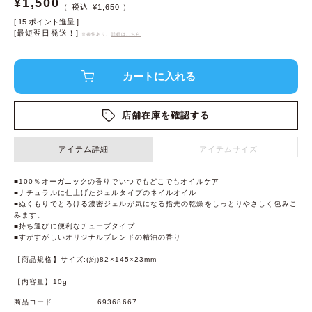
¥
1,500
¥
1,650
[
15
ポイント進呈 ]
[最短翌日発送！]
※条件あり、
詳細はこちら
店舗在庫を確認する
アイテム詳細
アイテムサイズ
■100％オーガニックの香りでいつでもどこでもオイルケア
■ナチュラルに仕上げたジェルタイプのネイルオイル
■ぬくもりでとろける濃密ジェルが気になる指先の乾燥をしっとりやさしく包みこ
みます。
■持ち運びに便利なチューブタイプ
■すがすがしいオリジナルブレンドの精油の香り
【商品規格】サイズ:(約)82×145×23mm
【内容量】10g
商品コード
69368667