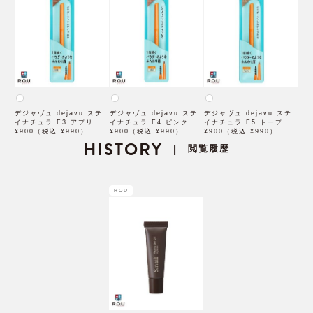
デジャヴュ dejavu ステ
デジャヴュ dejavu ステ
デジャヴュ dejavu ステ
イナチュラ F3 アプリコッ
イナチュラ F4 ピンクベー
イナチュラ F5 トープベー
トブラウン【アイブロウ】
¥900（税込 ¥990）
ジュ【アイブロウ】【イミ
¥900（税込 ¥990）
ジュ【アイブロウ】【イミ
¥900（税込 ¥990）
【イミュimju】
HISTORY
ュimju】
ュimju】
閲覧履歴
|
ROU