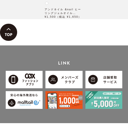
アンドネイル &nail ヒー
リングジェルオイル
10g【石澤研究所】
¥1,500（税込 ¥1,650）
LINK