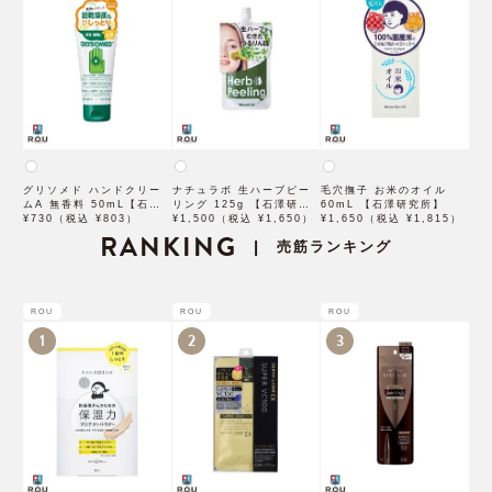
グリソメド ハンドクリー
ナチュラボ 生ハーブピー
毛穴撫子 お米のオイル
ムA 無香料 50mL【石澤
リング 125g 【石澤研究
60mL 【石澤研究所】
研究所】
¥730（税込 ¥803）
所】
¥1,500（税込 ¥1,650）
¥1,650（税込 ¥1,815）
RANKING
売筋ランキング
|
ROU
ROU
ROU
1
2
3