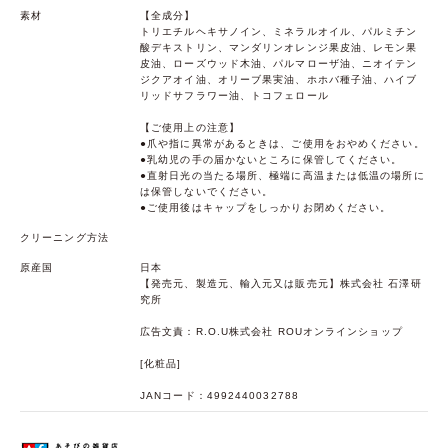
素材
【全成分】
トリエチルヘキサノイン、ミネラルオイル、パルミチン
酸デキストリン、マンダリンオレンジ果皮油、レモン果
皮油、ローズウッド木油、パルマローザ油、ニオイテン
ジクアオイ油、オリーブ果実油、ホホバ種子油、ハイブ
リッドサフラワー油、トコフェロール
【ご使用上の注意】
●爪や指に異常があるときは、ご使用をおやめください。
●乳幼児の手の届かないところに保管してください。
●直射日光の当たる場所、極端に高温または低温の場所に
は保管しないでください。
●ご使用後はキャップをしっかりお閉めください。
クリーニング方法
原産国
日本
【発売元、製造元、輸入元又は販売元】株式会社 石澤研
究所
広告文責：R.O.U株式会社 ROUオンラインショップ
[化粧品]
JANコード：4992440032788