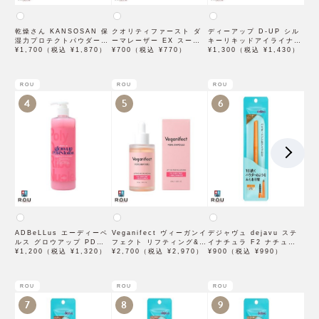
乾燥さん KANSOSAN 保
クオリティファースト ダ
ディーアップ D-UP シル
湿力プロテクトパウダー
ーマレーザー EX スーパ
キーリキッドアイライナー
10g【BCLカンパニー】
¥1,700（税込 ¥1,870）
ー VC100 マスク 1枚入
¥700（税込 ¥770）
WP ブラウンブラック
¥1,300（税込 ¥1,430）
×3袋
ROU
ROU
ROU
4
5
6
ADBeLLus エーディーベ
Veganifect ヴィーガンイ
デジャヴュ dejavu ステ
ルス グロウアップ PDRN
フェクト リフティング&バ
イナチュラ F2 ナチュラル
ローション 500mL
¥1,200（税込 ¥1,320）
ランシング フィグチェス
¥2,700（税込 ¥2,970）
ブラウン【アイブロウ】
¥900（税込 ¥990）
トナッツ ポアタイトアン
【イミュimju】
プル 50mL
ROU
ROU
ROU
7
8
9