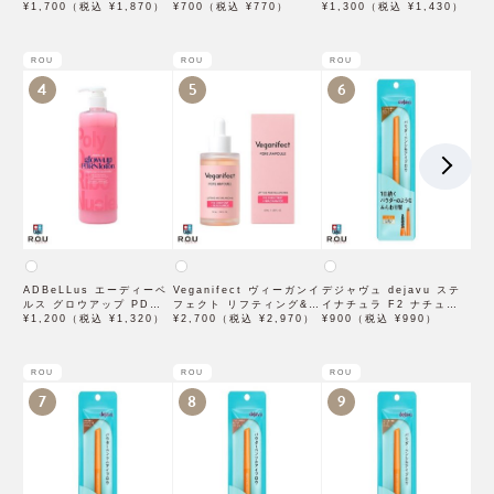
10g【BCLカンパニー】
¥1,700（税込 ¥1,870）
ー VC100 マスク 1枚入
¥700（税込 ¥770）
WP ブラウンブラック
¥1,300（税込 ¥1,430）
×3袋
ROU
ROU
ROU
4
5
6
ADBeLLus エーディーベ
Veganifect ヴィーガンイ
デジャヴュ dejavu ステ
ルス グロウアップ PDRN
フェクト リフティング&バ
イナチュラ F2 ナチュラル
ローション 500mL
¥1,200（税込 ¥1,320）
ランシング フィグチェス
¥2,700（税込 ¥2,970）
ブラウン【アイブロウ】
¥900（税込 ¥990）
トナッツ ポアタイトアン
【イミュimju】
プル 50mL
ROU
ROU
ROU
7
8
9