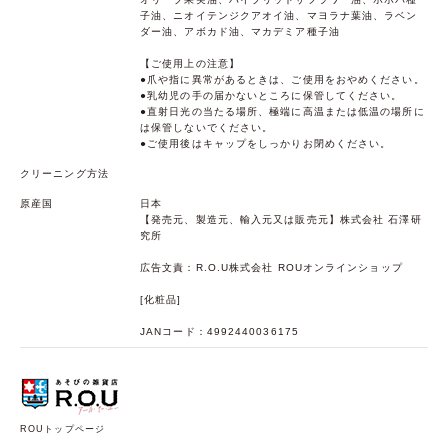
子油、ニオイテンジクアオイ油、マヨラナ葉油、ラベン
ダー油、アボカド油、マカデミア種子油
【ご使用上の注意】
●爪や指に異常があるときは、ご使用をおやめください。
●乳幼児の手の届かないところに保管してください。
●直射日光の当たる場所、極端に高温または低温の場所に
は保管しないでください。
●ご使用後はキャップをしっかりお閉めください。
クリーニング方法
原産国
日本
【発売元、製造元、輸入元又は販売元】株式会社 石澤研
究所
広告文責：R.O.U株式会社 ROUオンラインショップ
[化粧品]
JANコード：4992440036175
ROUトップページ