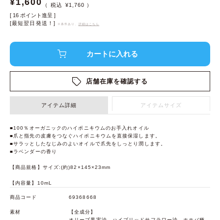
¥
1,600
¥
1,760
[
16
ポイント進呈 ]
[最短翌日発送！]
※条件あり、
詳細はこちら
店舗在庫を確認する
アイテム詳細
アイテムサイズ
■100％オーガニックのハイポニキウムのお手入れオイル
■爪と指先の皮膚をつなぐハイポニキウムを直接保湿します。
■サラッとしたなじみのよいオイルで爪先をしっとり潤します。
■ラベンダーの香り
【商品規格】サイズ:(約)82×145×23mm
【内容量】10mL
商品コード
69368668
素材
【全成分】
オリーブ果実油、ハイブリッドサフラワー油、ホホバ種