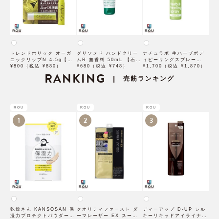
トレンドホリック オーガ
グリソメド ハンドクリー
ナチュラボ 生ハーブボデ
ニックリップN 4.5g【石
ムR 無香料 50mL 【石澤
ィピーリングスプレー
澤研究所】
¥800（税込 ¥880）
研究所】
¥680（税込 ¥748）
80mL 【石澤研究所】
¥1,700（税込 ¥1,870）
RANKING
売筋ランキング
|
ROU
ROU
ROU
1
2
3
乾燥さん KANSOSAN 保
クオリティファースト ダ
ディーアップ D-UP シル
湿力プロテクトパウダー
ーマレーザー EX スーパ
キーリキッドアイライナー