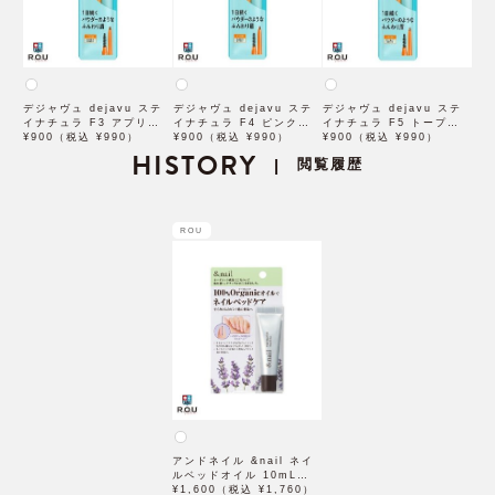
デジャヴュ dejavu ステ
デジャヴュ dejavu ステ
デジャヴュ dejavu ステ
イナチュラ F3 アプリコッ
イナチュラ F4 ピンクベー
イナチュラ F5 トープベー
トブラウン【アイブロウ】
¥900（税込 ¥990）
ジュ【アイブロウ】【イミ
¥900（税込 ¥990）
ジュ【アイブロウ】【イミ
¥900（税込 ¥990）
【イミュimju】
HISTORY
ュimju】
ュimju】
閲覧履歴
|
ROU
アンドネイル &nail ネイ
ルベッドオイル 10mL【石
澤研究所】
¥1,600（税込 ¥1,760）