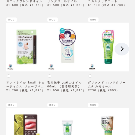
ガニックブレンドオイル
リングジェルオイル
ニカルクリアコート
10mL【石澤研究所】
¥1,600（税込 ¥1,760）
10g【石澤研究所】
¥1,500（税込 ¥1,650）
10mL【石澤研究所】
¥1,600（税込 ¥1,760）
ROU
ROU
ROU
アンドネイル &nail キュ
毛穴撫子 お米のオイル
グリソメド ハンドクリー
ーティクル リムーブペン
60mL 【石澤研究所】
ムA カモミール
1.8mL【石澤研究所】
¥1,700（税込 ¥1,870）
¥1,650（税込 ¥1,815）
50mL【石澤研究所】
¥730（税込 ¥803）
ROU
ROU
ROU