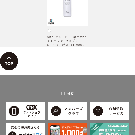
&be アンドビー 薬用ホワ
イトニングUVスプレー
60g【医薬部外品】
¥1,800（税込 ¥1,980）
【2025年4月新商品】
LINK