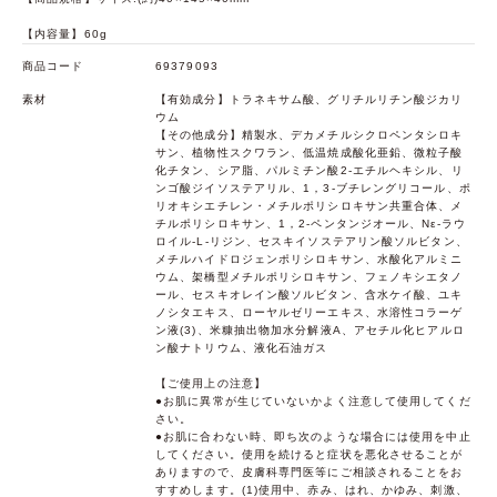
【内容量】60g
商品コード
69379093
素材
【有効成分】トラネキサム酸、グリチルリチン酸ジカリ
ウム
【その他成分】精製水、デカメチルシクロペンタシロキ
サン、植物性スクワラン、低温焼成酸化亜鉛、微粒子酸
化チタン、シア脂、パルミチン酸2-エチルヘキシル、リ
ンゴ酸ジイソステアリル、1，3-ブチレングリコール、ポ
リオキシエチレン・メチルポリシロキサン共重合体、メ
チルポリシロキサン、1，2-ペンタンジオール、Nε-ラウ
ロイル-L-リジン、セスキイソステアリン酸ソルビタン、
メチルハイドロジェンポリシロキサン、水酸化アルミニ
ウム、架橋型メチルポリシロキサン、フェノキシエタノ
ール、セスキオレイン酸ソルビタン、含水ケイ酸、ユキ
ノシタエキス、ローヤルゼリーエキス、水溶性コラーゲ
ン液(3)、米糠抽出物加水分解液A、アセチル化ヒアルロ
ン酸ナトリウム、液化石油ガス
【ご使用上の注意】
●お肌に異常が生じていないかよく注意して使用してくだ
さい。
●お肌に合わない時、即ち次のような場合には使用を中止
してください。使用を続けると症状を悪化させることが
ありますので、皮膚科専門医等にご相談されることをお
すすめします。(1)使用中、赤み、はれ、かゆみ、刺激、