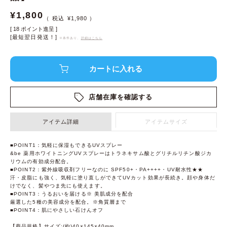
¥
1,800
¥
1,980
[
18
ポイント進呈 ]
[最短翌日発送！]
※条件あり、
詳細はこちら
店舗在庫を確認する
アイテム詳細
アイテムサイズ
■POINT1：気軽に保湿もできるUVスプレー
&be 薬用ホワイトニングUVスプレーはトラネキサム酸とグリチルリチン酸ジカ
リウムの有効成分配合。
■POINT2：紫外線吸収剤フリーなのに SPF50+・PA++++・UV耐水性★★
汗・皮脂にも強く、気軽に塗り直しができてUVカット効果が長続き。顔や身体だ
けでなく、髪やつま先にも使えます。
■POINT3：うるおいを届ける※ 美肌成分を配合
厳選した5種の美容成分を配合。※角質層まで
■POINT4：肌にやさしい石けんオフ
【商品規格】サイズ:(約)40×145×40mm