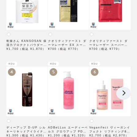
乾燥さん KANSOSAN 保
クオリティファースト ダ
クオリティファースト ダ
湿力プロテクトパウダー
ーマレーザー EX スーパ
ーマレーザー スーパーレ
10g【BCLカンパニー】
¥1,700（税込 ¥1,870）
ー VC100 マスク 1枚入
¥700（税込 ¥770）
チノール100マスク 7枚入
¥700（税込 ¥770）
×3袋
ROU
ROU
ROU
4
5
6
ディーアップ D-UP シル
ADBeLLus エーディーベ
Veganifect ヴィーガンイ
キーリキッドアイライナー
ルス グロウアップ PDRN
フェクト リフティング&バ
WP ブラウンブラック
¥1,300（税込 ¥1,430）
ローション 500mL
¥1,200（税込 ¥1,320）
ランシング フィグチェス
¥2,700（税込 ¥2,970）