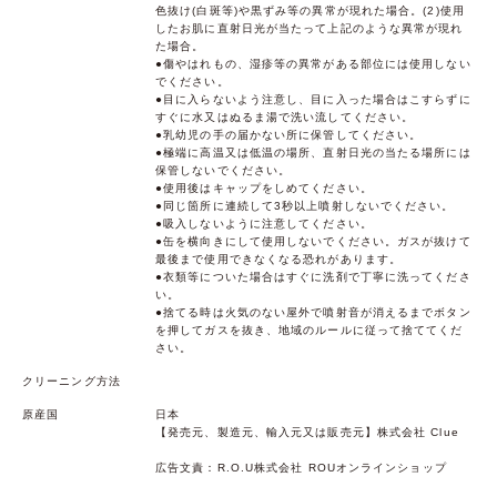
色抜け(白斑等)や黒ずみ等の異常が現れた場合。(2)使用
したお肌に直射日光が当たって上記のような異常が現れ
た場合。
●傷やはれもの、湿疹等の異常がある部位には使用しない
でください。
●目に入らないよう注意し、目に入った場合はこすらずに
すぐに水又はぬるま湯で洗い流してください。
●乳幼児の手の届かない所に保管してください。
●極端に高温又は低温の場所、直射日光の当たる場所には
保管しないでください。
●使用後はキャップをしめてください。
●同じ箇所に連続して3秒以上噴射しないでください。
●吸入しないように注意してください。
●缶を横向きにして使用しないでください。ガスが抜けて
最後まで使用できなくなる恐れがあります。
●衣類等についた場合はすぐに洗剤で丁寧に洗ってくださ
い。
●捨てる時は火気のない屋外で噴射音が消えるまでボタン
を押してガスを抜き、地域のルールに従って捨ててくだ
さい。
クリーニング方法
原産国
日本
【発売元、製造元、輸入元又は販売元】株式会社 Clue
広告文責：R.O.U株式会社 ROUオンラインショップ