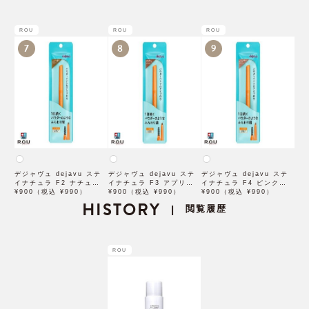
トナッツ ポアタイトアン
プル 50mL
ROU
ROU
ROU
7
8
9
デジャヴュ dejavu ステ
デジャヴュ dejavu ステ
デジャヴュ dejavu ステ
イナチュラ F2 ナチュラル
イナチュラ F3 アプリコッ
イナチュラ F4 ピンクベー
ブラウン【アイブロウ】
¥900（税込 ¥990）
トブラウン【アイブロウ】
¥900（税込 ¥990）
ジュ【アイブロウ】【イミ
¥900（税込 ¥990）
【イミュimju】
HISTORY
【イミュimju】
ュimju】
閲覧履歴
|
ROU