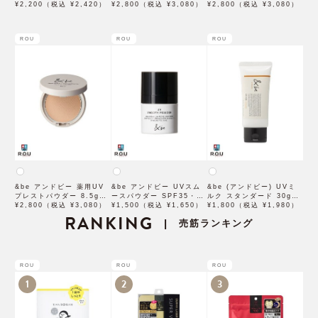
60g【2024年5月新商品】
¥2,200（税込 ¥2,420）
SPF50 ＋・PA＋＋＋＋
¥2,800（税込 ¥3,080）
SPF50 PA++++ 【2022
¥2,800（税込 ¥3,080）
【2024年5月新商品】
年3月発売】
ROU
ROU
ROU
&be アンドビー 薬用UV
&be アンドビー UVスム
&be (アンドビー) UVミ
プレストパウダー 8.5g
ースパウダー SPF35・
ルク スタンダード 30g
SPF50+ PA++++【医薬
¥2,800（税込 ¥3,080）
PA++ 8.5g【2025年4月
¥1,500（税込 ¥1,650）
SPF50 PA++++ 【2022
¥1,800（税込 ¥1,980）
部外品】【2023年4月新発
RANKING
新商品】
年3月発売】
売筋ランキング
|
売】
ROU
ROU
ROU
1
2
3