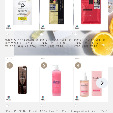
乾燥さん KANSOSAN 保
クオリティファースト ダ
クオリティファースト ダ
湿力プロテクトパウダー
ーマレーザー EX スーパ
ーマレーザー スーパーレ
10g【BCLカンパニー】
¥1,700（税込 ¥1,870）
ー VC100 マスク 1枚入
¥700（税込 ¥770）
チノール100マスク 7枚入
¥700（税込 ¥770）
×3袋
ROU
ROU
ROU
4
5
6
ディーアップ D-UP シル
ADBeLLus エーディーベ
Veganifect ヴィーガンイ