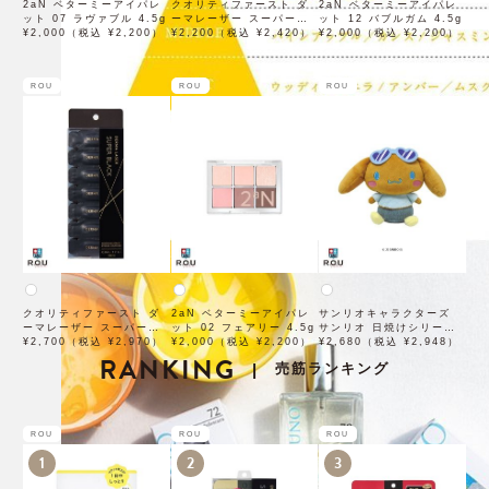
2aN ベターミーアイパレ
クオリティファースト ダ
2aN ベターミーアイパレ
ット 07 ラヴァブル 4.5g
ーマレーザー スーパーブ
ット 12 バブルガム 4.5g
¥2,000（税込 ¥2,200）
ラックVC100クリーム
¥2,200（税込 ¥2,420）
¥2,000（税込 ¥2,200）
50g
ROU
ROU
ROU
クオリティファースト ダ
2aN ベターミーアイパレ
サンリオキャラクターズ
ーマレーザー スーパーブ
ット 02 フェアリー 4.5g
サンリオ 日焼けシリーズ
ラックVC1ショット 28個
¥2,700（税込 ¥2,970）
¥2,000（税込 ¥2,200）
ぬいぐるみ シナモロール
¥2,680（税込 ¥2,948）
入
RANKING
SAHI-NG-CN
売筋ランキング
|
ROU
ROU
ROU
1
2
3