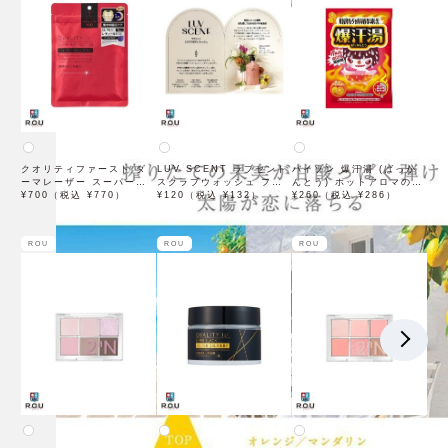
クオリティファースト ダ
LUV SCENT ラブセント
バイソン 爆汗湯 (ばっか
ーマレーザー スーパーレ
スクラブウォッシュ フラ
んとう) ホットアロマの香
チノール100マスク 7枚入
¥700（税込 ¥770）
ワーマーケット トライア
¥120（税込 ¥132）
り 60g 入浴剤
¥260（税込 ¥286）
ル 7mL
ROU
ROU
ROU