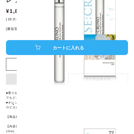
レ ソレスカーラ72 10mL
¥
1,800
¥
1,980
[
18
ポイント進呈 ]
[最短翌日発送！]
※条件あり、
詳細はこちら
店舗在庫を確認する
アイテム詳細
アイテムサイズ
■香りが長続きするパルファンドトワレ。持ち運びに便利なスリムなボトルでいつ
でもどこでもお気に入りの香りを纏える。
■オレンジやカシス、パイナップル、バニラなど果実のさわやかと甘さが弾けるト
ロピカルパインの香りです。
【商品規格】サイズ：(約)40×135×25mm
【内容量】
10mL