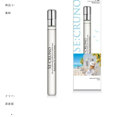
商品コード
69418189
素材
【全成分】
エタノール、BG、香料、水
【ご使用上の注意】
●お肌に異常が生じていないかよく注意してご使用くださ
い。お肌に合わない場合は、ご使用をおやめください。
●直射日光、高温多湿を避けて保管してください。目やそ
の周り、粘膜、お肌の弱い箇所への使用を避けてくださ
い。
●目に入った時は、直ちに洗い流してください。乳幼児の
手の届かないところに保管してください。直射日光のあ
たるお肌につけますと、まれにかぶれたりシミになるこ
とがありますので、ご注意ください。
●通常の保管でごくまれに澱や変色が見られる場合があり
ますが、香料由来によるものであり品質には問題ござい
ません。
●衣類には直接つけないでください。シミになる場合があ
ります。
●火気厳禁。
クリーニング方法
原産国
日本
【発売元、製造元、輸入元又は販売元】素数 株式会社
広告文責：R.O.U株式会社 ROUオンラインショップ