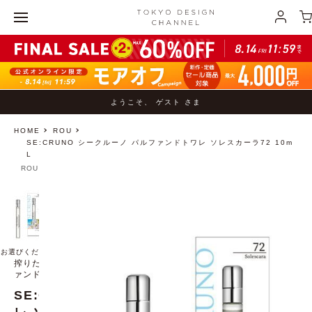
ようこそ、 ゲスト さま
HOME
ROU
SE:CRUNO シークルーノ パルファンドトワレ ソレスカーラ72 10m
L
ROU
お選びください
搾りたての果実が甘酸っぱく弾けるトロピカルパインの香りのパルフ
ァンドトワレ
SE:CRUNO シークルーノ パルファンドトワ