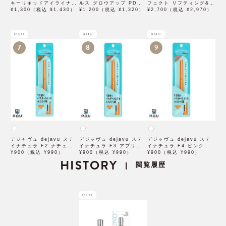
キーリキッドアイライナー
ルス グロウアップ PDRN
フェクト リフティング&バ
WP ブラウンブラック
¥1,300（税込 ¥1,430）
ローション 500mL
¥1,200（税込 ¥1,320）
ランシング フィグチェス
¥2,700（税込 ¥2,970）
トナッツ ポアタイトアン
プル 50mL
ROU
ROU
ROU
7
8
9
デジャヴュ dejavu ステ
デジャヴュ dejavu ステ
デジャヴュ dejavu ステ
イナチュラ F2 ナチュラル
イナチュラ F3 アプリコッ
イナチュラ F4 ピンクベー
ブラウン【アイブロウ】
¥900（税込 ¥990）
トブラウン【アイブロウ】
¥900（税込 ¥990）
ジュ【アイブロウ】【イミ
¥900（税込 ¥990）
【イミュimju】
HISTORY
【イミュimju】
ュimju】
閲覧履歴
|
ROU