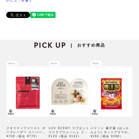
レビューを書く
PICK UP
おすすめ商品
|
ROU
ROU
ROU
クオリティファースト ダ
LUV SCENT ラブセント
バイソン 爆汗湯 (ばっか
ーマレーザー スーパーレ
スクラブウォッシュ フラ
んとう) ホットアロマの香
チノール100マスク 7枚入
¥700（税込 ¥770）
ワーマーケット トライア
¥120（税込 ¥132）
り 60g 入浴剤
¥260（税込 ¥286）