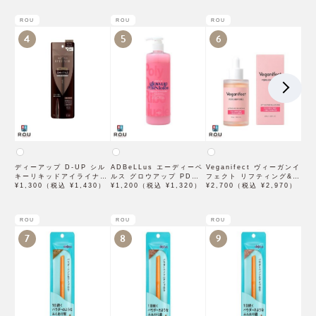
ROU
ROU
ROU
4
5
6
ディーアップ D-UP シル
ADBeLLus エーディーベ
Veganifect ヴィーガンイ
キーリキッドアイライナー
ルス グロウアップ PDRN
フェクト リフティング&バ
WP ブラウンブラック
¥1,300（税込 ¥1,430）
ローション 500mL
¥1,200（税込 ¥1,320）
ランシング フィグチェス
¥2,700（税込 ¥2,970）
トナッツ ポアタイトアン
プル 50mL
ROU
ROU
ROU
7
8
9