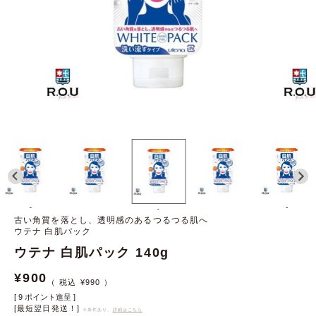
-
-
-
古い角質を落とし、透明感のあるつるつる肌へ
ウテナ 白肌パック
ウテナ 白肌パック 140g
¥
900
¥
990
[
9
ポイント進呈 ]
[最短翌日発送！]
※条件あり、
詳細はこちら