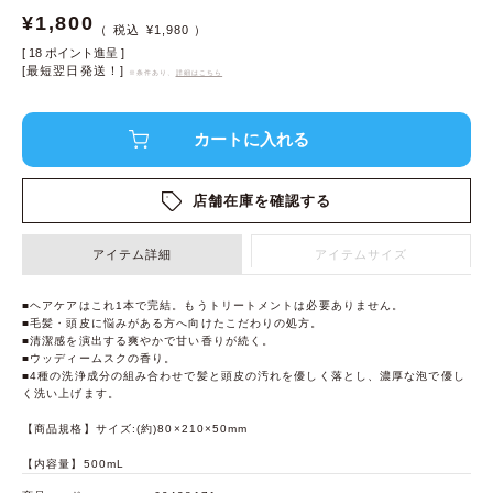
¥
1,800
¥
1,980
[
18
ポイント進呈 ]
[最短翌日発送！]
※条件あり、
詳細はこちら
店舗在庫を確認する
アイテム詳細
アイテムサイズ
■ヘアケアはこれ1本で完結。もうトリートメントは必要ありません。
■毛髪・頭皮に悩みがある方へ向けたこだわりの処方。
■清潔感を演出する爽やかで甘い香りが続く。
■ウッディームスクの香り。
■4種の洗浄成分の組み合わせで髪と頭皮の汚れを優しく落とし、濃厚な泡で優し
く洗い上げます。
【商品規格】サイズ:(約)80×210×50mm
【内容量】500mL