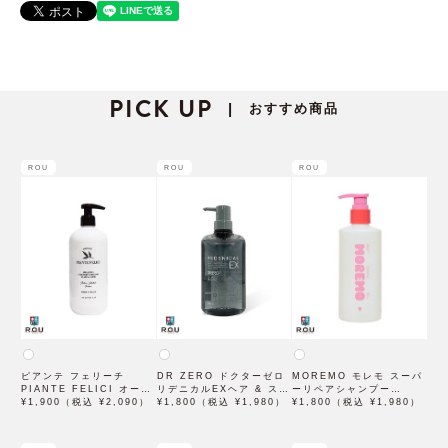
PICK UP
おすすめ商品
|
ROU
ROU
ROU
ピアンテ フェリーチ
DR ZERO ドクターゼロ
MOREMO モレモ スーパ
PIANTE FELICI オーガ
リデニカルEXヘア & スカ
ーリペアシャンプー
ニックシャンプー モイス
¥1,900（税込 ¥2,090）
ルプシャンプー MEN
¥1,800（税込 ¥1,980）
290mL
¥1,800（税込 ¥1,980）
チャライジング スカルプ
400mL 男性用【医薬部外
& ヘア 500mL 【オーガ
品】
ニック認証「AIAB認証」