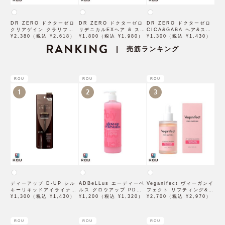
DR ZERO ドクターゼロ
DR ZERO ドクターゼロ
DR ZERO ドクターゼロ
クリアゲイン クラリファ
リデニカルEXヘア & スカ
CICA&GABA ヘア&スカ
イング シャンプー MEN
¥2,380（税込 ¥2,618）
ルプシャンプー WOMEN
¥1,800（税込 ¥1,980）
ルプシャンプー 430mL
¥1,300（税込 ¥1,430）
300mL 男性用
RANKING
400mL 女性用【医薬部外
男性用
売筋ランキング
|
品】
ROU
ROU
ROU
1
2
3
ディーアップ D-UP シル
ADBeLLus エーディーベ
Veganifect ヴィーガンイ
キーリキッドアイライナー
ルス グロウアップ PDRN
フェクト リフティング&バ
WP ブラウンブラック
¥1,300（税込 ¥1,430）
ローション 500mL
¥1,200（税込 ¥1,320）
ランシング フィグチェス
¥2,700（税込 ¥2,970）
トナッツ ポアタイトアン
プル 50mL
ROU
ROU
ROU