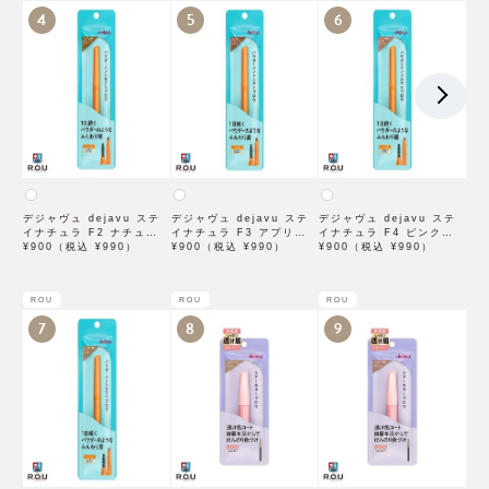
4
5
6
デジャヴュ dejavu ステ
デジャヴュ dejavu ステ
デジャヴュ dejavu ステ
イナチュラ F2 ナチュラル
イナチュラ F3 アプリコッ
イナチュラ F4 ピンクベー
ブラウン【アイブロウ】
¥900（税込 ¥990）
トブラウン【アイブロウ】
¥900（税込 ¥990）
ジュ【アイブロウ】【イミ
¥900（税込 ¥990）
【イミュimju】
【イミュimju】
ュimju】
ROU
ROU
ROU
7
8
9