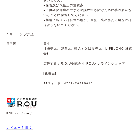
ざいません。
●保管及び取扱上の注意点
●子供や認知症の方などの誤飲等を防ぐために手の届かな
いところに保管してください。
●極端に高温又は低温の場所、直接日光のあたる場所には
保管しないでください。
クリーニング方法
原産国
日本
【発売元、製造元、輸入元又は販売元】LIFELONG 株式
会社
広告文責：R.O.U株式会社 ROUオンラインショップ
[化粧品]
JANコード：4589420290018
ROUトップページ
レビューを書く