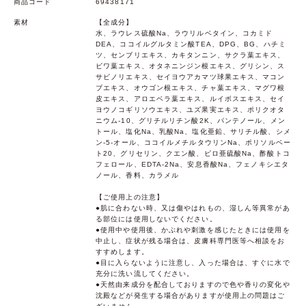
商品コード
69438171
素材
【全成分】
水、ラウレス硫酸Na、ラウリルベタイン、コカミド
DEA、ココイルグルタミン酸TEA、DPG、BG、ハチミ
ツ、センブリエキス、カキタンニン、サクラ葉エキス、
ビワ葉エキス、オタネニンジン根エキス、グリシン、ス
サビノリエキス、セイヨウアカマツ球果エキス、マコン
ブエキス、オウゴン根エキス、チャ葉エキス、マグワ根
皮エキス、アロエベラ葉エキス、ルイボスエキス、セイ
ヨウノコギリソウエキス、ユズ果実エキス、ポリクオタ
ニウム-10、グリチルリチン酸2K、パンテノール、メン
トール、塩化Na、乳酸Na、塩化亜鉛、サリチル酸、シメ
ン-5-オール、ココイルメチルタウリンNa、ポリソルベー
ト20、グリセリン、クエン酸、ピロ亜硫酸Na、酢酸トコ
フェロール、EDTA-2Na、安息香酸Na、フェノキシエタ
ノール、香料、カラメル
【ご使用上の注意】
●肌に合わない時、又は傷やはれもの、湿しん等異常があ
る部位には使用しないでください。
●使用中や使用後、かぶれや刺激を感じたときには使用を
中止し、症状が残る場合は、皮膚科専門医等へ相談をお
すすめします。
●目に入らないように注意し、入った場合は、すぐに水で
充分に洗い流してください。
●天然由来成分を配合しておりますので色や香りの変化や
沈殿などが発生する場合がありますが使用上の問題はご