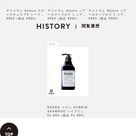
デジャヴュ dejavu ステ
デジャヴュ dejavu シア
デジャヴュ dejavu シア
イナチュラ F5 トープベー
ーカラーブロウ 1 シアー
ーカラーブロウ 1 シアー
ジュ【アイブロウ】【イミ
¥900（税込 ¥990）
ベージュ【アイブロウ】
¥900（税込 ¥990）
ブロンズ【アイブロウ】
¥900（税込 ¥990）
ュimju】
HISTORY
【イミュimju】
【イミュimju】
閲覧履歴
|
ROU
REDEN リデン HYBRID
SHAMPOO ハイブリット
シャンプー 500mL
¥1,800（税込 ¥1,980）