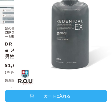
髪の悩みにリデンシルを配合した浸透カプセルで頭皮にブースト DR
ZERO ドクターゼロ リデニカルEXヘア & スカルプコンディショナ
ー MEN
DR ZERO ドクターゼロ リデニカルEXヘア
& スカルプコンディショナー MEN 400mL
男性用【医薬部外品】
¥
1,800
¥
1,980
[
18
ポイント進呈 ]
[最短翌日発送！]
※条件あり、
詳細はこちら
店舗在庫を確認する