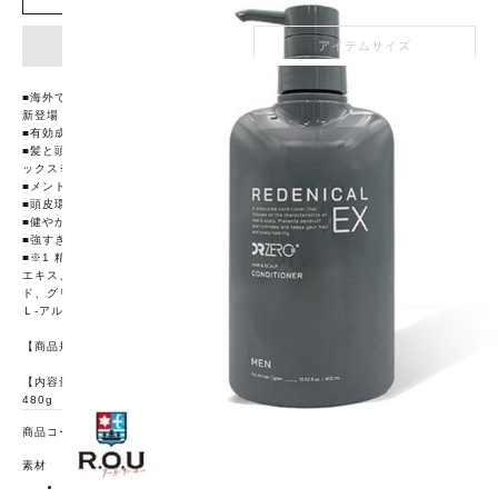
アイテム詳細
アイテムサイズ
■海外でも大人気の「リデニカル」から装いも新たに医薬部外品コンディショナー
新登場 !
■有効成分配合の医薬部外品薬用コンディショナーです。
■髪と頭皮の研究から独自に組み合わせた、リデンシル※1を含むBRG-7コンプレ
ックス※2配合。
■メントール配合でベタつきを感じないスッキリした仕上がり。
■頭皮環境を整え、ふけ、かゆみを防ぎます。
■健やかな髪をサポートする本格スカルプケアコンディショナー。
■強すぎず自然な清々しさに包まれるボタニカルフレッシュの香り。
■※1 精製水、濃グリセリン、ピロ亜硫酸ナトリウム、グリシン、塩化亜鉛、マツ
エキス、チャエキス(1)(保湿成分) ※2 リデンシル、ビオチン、ニコチン酸アミ
ド、グリコルヘスペリジン、Ｎ，Ｎ’-ジアセチル-Ｌ-シスチンジメチルエステル、
Ｌ-アルギニン、海藻エキス(1)(保湿成分)
【商品規格】サイズ:(約)90×195×82mm
【内容量】
480g
商品コード
69458102
素材
【有効成分】
グリチルリチン酸ジカリウム