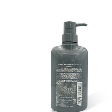
【その他の成分】
濃グリセリン、ピロ亜硫酸ナトリウム、グリシン、マツ
エキス、チャエキス(1)、ビオチン、ニコチン酸アミド、
グルコシルヘスペリジン、N，N’-ジアセチル-L-シスチン
ジメチルエステル、L?アルギニン、海藻エキス(1)、水素
添加大豆リン脂質、マルトース・ショ糖縮合物、ｌ?メン
トール、チョウジエキス、オウゴンエキス、ジラウロイ
ルグルタミン酸リシンナトリウム液、カルボキシメチル
キチン液、海藻エキス(5)、マツエキス(2)、1，2-ヘキサ
ンジオール、１，3-ブチレングリコール、2-オクチルド
デカノール、イソプロパノール、エタノール、クエン
酸、クエン酸ナトリウム、ジペンタエリトリット脂肪酸
エステル(1)、セタノール、ソルビット液、フェノキシエ
タノール、塩化ステアリルトリメチルアンモニウム、塩
化亜鉛、香料、無水エタノール、精製水
【ご使用上の注意】
●肌に傷・湿疹など異常のある時は使用しないでくださ
い。
●肌に異常が生じていないかよく注意して使用してくださ
い。
●使用中(または使用した肌に直射日光があたり)、赤み・
はれ・かゆみ・刺激等の異常があらわれた場合は使用を
中止してください。
●そのまま使用を続けると、症状を悪化させることがある
ので、皮膚科専門医などにご相談されることをおすすめ
します。
●目に入らないようにご注意ください。