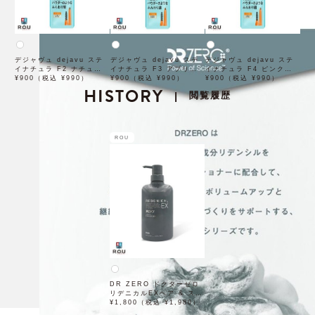
デジャヴュ dejavu ステ
デジャヴュ dejavu ステ
デジャヴュ dejavu ステ
イナチュラ F2 ナチュラル
イナチュラ F3 アプリコッ
イナチュラ F4 ピンクベー
ブラウン【アイブロウ】
¥900（税込 ¥990）
トブラウン【アイブロウ】
¥900（税込 ¥990）
ジュ【アイブロウ】【イミ
¥900（税込 ¥990）
【イミュimju】
HISTORY
【イミュimju】
ュimju】
閲覧履歴
|
ROU
DR ZERO ドクターゼロ
リデニカルEXヘア & スカ
ルプコンディショナー
¥1,800（税込 ¥1,980）
MEN 400mL 男性用【医