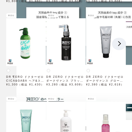
プ コンディショナーMEN
¥1,800（税込 ¥1,980）
スエッセンス MEN 60mL
¥3,280（税込 ¥3,608）
イタライジング エッセン
¥3,280（税込 ¥3,608）
400mL 男性用
男性用 【医薬部外品】
ス MEN 60mL 男性用
ROU
ROU
ROU
DR ZERO ドクターゼロ
DR ZERO ドクターゼロ
DR ZERO ドクターゼロ
CICA&GABA ヘア&スカ
ダークヴァンス ブラック
ダークヴァンス グローイ
ルプトリートメント
¥1,300（税込 ¥1,430）
コンセントレート エッセ
¥3,280（税込 ¥3,608）
ング トリートメント
¥2,380（税込 ¥2,618）
430mL 男性用
ンス MEN 60mL 男性用
MEN 220g 男性用
ROU
ROU
ROU