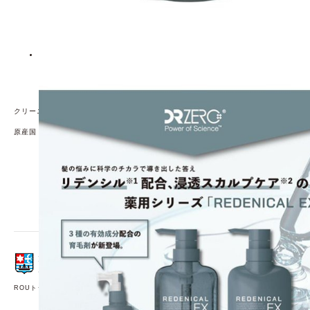
●目に入った場合は、すぐに水かぬるま湯で洗い流してく
ださい。異常が残る場合は、眼科医にご相談ください。
●開封後は、なるべく早く使い切るようにしてください。
●植物成分などを配合している特性上、濁り・沈殿・変色
が生じる可能性がありますが品質には問題はありませ
ん。
●乳幼児の手の届かないところに保管してください。
●直射日光のあたる場所、極端に低温または高温、多湿の
場所を避けて保管してください。
クリーニング方法
原産国
日本
【発売元、製造元、輸入元又は販売元】EWI Lab 株式会
社
広告文責：R.O.U株式会社 ROUオンラインショップ
[医薬部外品]
JANコード：4582526991094
ROUトップページ