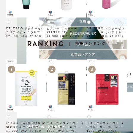
DR ZERO ドクターゼロ
ピアンテ フェリーチ
DR ZERO ドクターゼロ
クリアゲイン クラリファ
PIANTE FELICI オーガ
スムース & リペアミルク
イング トリートメント
¥2,380（税込 ¥2,618）
ニックコンディショナー
¥1,900（税込 ¥2,090）
100mL
¥1,700（税込 ¥1,870）
MEN 220g 男性用
RANKING
モイスチャライジング ス
売筋ランキング
|
カルプ & ヘア 500mL
【オーガニック認証
「AIAB認証」取得】
ROU
ROU
ROU
1
2
3
乾燥さん KANSOSAN 保
クオリティファースト ダ
クオリティファースト ダ
湿力プロテクトパウダー
ーマレーザー EX スーパ
ーマレーザー スーパーレ
10g【BCLカンパニー】
¥1,700（税込 ¥1,870）
ー VC100 マスク 1枚入
¥700（税込 ¥770）
チノール100マスク 7枚入
¥700（税込 ¥770）