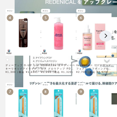
×3袋
ROU
ROU
ROU
4
5
6
ディーアップ D-UP シル
ADBeLLus エーディーベ
Veganifect ヴィーガンイ
キーリキッドアイライナー
ルス グロウアップ PDRN
フェクト リフティング&バ
WP ブラウンブラック
¥1,300（税込 ¥1,430）
ローション 500mL
¥1,200（税込 ¥1,320）
ランシング フィグチェス
¥2,700（税込 ¥2,970）
トナッツ ポアタイトアン
プル 50mL
ROU
ROU
ROU
7
8
9